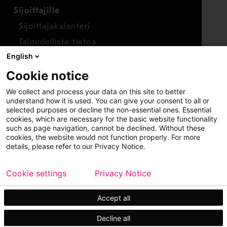
Sijoittajille
Sijoittajakalenteri
Taloudellista tietoa
English
Osakkeet
Cookie notice
Raportoi huolenaihe
We collect and process your data on this site to better
Whistleblower-työkalu
understand how it is used. You can give your consent to all or
selected purposes or decline the non-essential ones. Essential
cookies, which are necessary for the basic website functionality
such as page navigation, cannot be declined. Without these
cookies, the website would not function properly. For more
details, please refer to our Privacy Notice.
Cookie settings
Privacy Notice
Copyright © 2026 Metso
Sivukartta
Käyttöehdot
Tietosuoja
Tavaramerkit
Accept all
Decline all