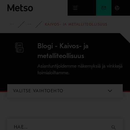
Siirry pääsisältöön
INSIGHTS
BLOGI
KAIVOS- JA METALLITEOLLISUUS
Blogi - Kaivos- ja
metalliteollisuus
Asiantuntijoidemme näkemyksiä ja vinkkejä
toimialoiltamme.
VALITSE VAIHTOEHTO