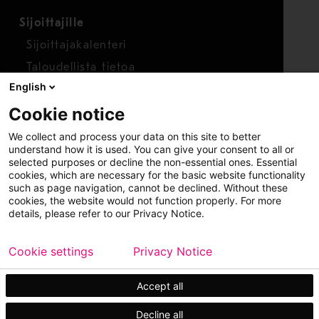
Sijoittajille
Sijoittajakalenteri
Taloudellista tietoa
English
Osakkeet
Cookie notice
Raportoi huolenaihe
We collect and process your data on this site to better
Whistleblower-työkalu
understand how it is used. You can give your consent to all or
selected purposes or decline the non-essential ones. Essential
cookies, which are necessary for the basic website functionality
such as page navigation, cannot be declined. Without these
cookies, the website would not function properly. For more
details, please refer to our Privacy Notice.
Cookie settings
Privacy Notice
Copyright © 2026 Metso
Sivukartta
Käyttöehdot
Tietosuoja
Tavaramerkit
Accept all
Decline all