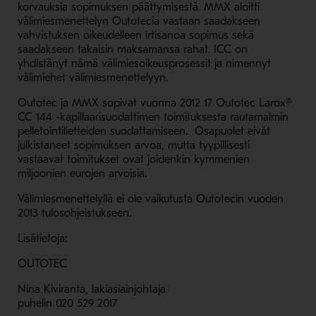
korvauksia sopimuksen päättymisestä. MMX aloitti
välimiesmenettelyn Outotecia vastaan saadakseen
vahvistuksen oikeudelleen irtisanoa sopimus sekä
saadakseen takaisin maksamansa rahat. ICC on
yhdistänyt nämä välimiesoikeusprosessit ja nimennyt
välimiehet välimiesmenettelyyn.
Outotec ja MMX sopivat vuonna 2012 17 Outotec Larox®
CC 144 -kapillaarisuodattimen toimituksesta rautamalmin
pelletointilietteiden suodattamiseen. Osapuolet eivät
julkistaneet sopimuksen arvoa, mutta tyypillisesti
vastaavat toimitukset ovat joidenkin kymmenien
miljoonien eurojen arvoisia.
Välimiesmenettelyllä ei ole vaikutusta Outotecin vuoden
2013 tulosohjeistukseen.
Lisätietoja:
OUTOTEC
Nina Kiviranta, lakiasiainjohtaja
puhelin 020 529 2017