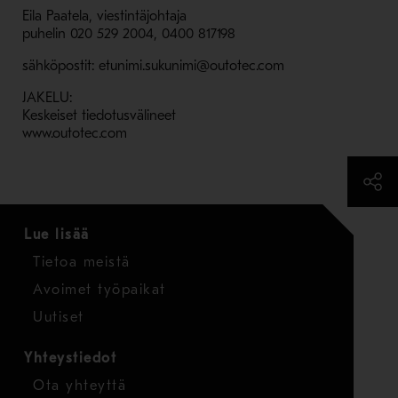
Eila Paatela, viestintäjohtaja
puhelin 020 529 2004, 0400 817198
sähköpostit: etunimi.sukunimi@outotec.com
JAKELU:
Keskeiset tiedotusvälineet
www.outotec.com
Lue lisää
Tietoa meistä
Avoimet työpaikat
Uutiset
Yhteystiedot
Ota yhteyttä