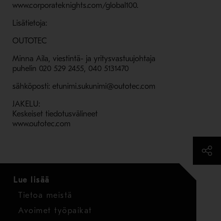
www.corporateknights.com/global100.
Lisätietoja:
OUTOTEC
Minna Aila, viestintä- ja yritysvastuujohtaja
puhelin 020 529 2455, 040 5131470
sähköposti: etunimi.sukunimi@outotec.com
JAKELU:
Keskeiset tiedotusvälineet
www.outotec.com
Lue lisää
Tietoa meistä
Avoimet työpaikat