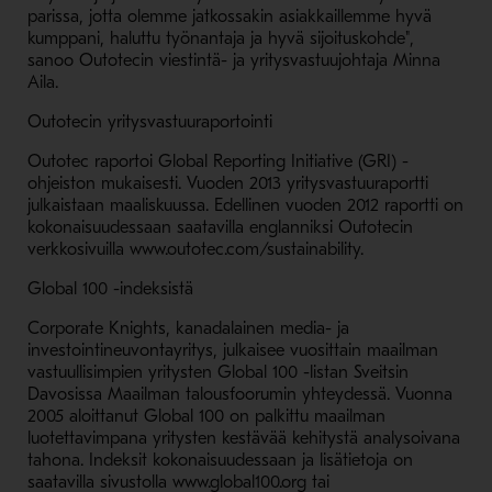
parissa, jotta olemme jatkossakin asiakkaillemme hyvä
kumppani, haluttu työnantaja ja hyvä sijoituskohde",
sanoo Outotecin viestintä- ja yritysvastuujohtaja Minna
Aila.
Outotecin yritysvastuuraportointi
Outotec raportoi Global Reporting Initiative (GRI) -
ohjeiston mukaisesti. Vuoden 2013 yritysvastuuraportti
julkaistaan maaliskuussa. Edellinen vuoden 2012 raportti on
kokonaisuudessaan saatavilla englanniksi Outotecin
verkkosivuilla www.outotec.com/sustainability.
Global 100 -indeksistä
Corporate Knights, kanadalainen media- ja
investointineuvontayritys, julkaisee vuosittain maailman
vastuullisimpien yritysten Global 100 -listan Sveitsin
Davosissa Maailman talousfoorumin yhteydessä. Vuonna
2005 aloittanut Global 100 on palkittu maailman
luotettavimpana yritysten kestävää kehitystä analysoivana
tahona. Indeksit kokonaisuudessaan ja lisätietoja on
saatavilla sivustolla www.global100.org tai