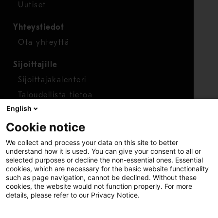
Uutiset
Yhteystiedot
Ota yhteyttä
Sijoittajille
Sijoittajakalenteri
Taloudellista tietoa
English
Osakkeet
Cookie notice
Raportoi huolenaihe
We collect and process your data on this site to better
Whistleblower-työkalu
understand how it is used. You can give your consent to all or
selected purposes or decline the non-essential ones. Essential
cookies, which are necessary for the basic website functionality
such as page navigation, cannot be declined. Without these
cookies, the website would not function properly. For more
details, please refer to our Privacy Notice.