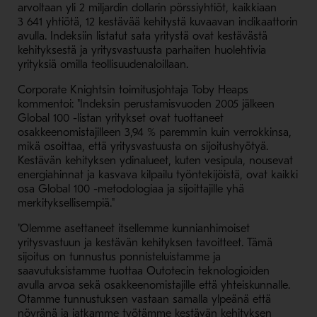
arvoltaan yli 2 miljardin dollarin pörssiyhtiöt, kaikkiaan
3 641 yhtiötä, 12 kestävää kehitystä kuvaavan indikaattorin
avulla. Indeksiin listatut sata yritystä ovat kestävästä
kehityksestä ja yritysvastuusta parhaiten huolehtivia
yrityksiä omilla teollisuudenaloillaan.
Corporate Knightsin toimitusjohtaja Toby Heaps
kommentoi: "Indeksin perustamisvuoden 2005 jälkeen
Global 100 -listan yritykset ovat tuottaneet
osakkeenomistajilleen 3,94 % paremmin kuin verrokkinsa,
mikä osoittaa, että yritysvastuusta on sijoitushyötyä.
Kestävän kehityksen ydinalueet, kuten vesipula, nousevat
energiahinnat ja kasvava kilpailu työntekijöistä, ovat kaikki
osa Global 100 -metodologiaa ja sijoittajille yhä
merkityksellisempiä."
"Olemme asettaneet itsellemme kunnianhimoiset
yritysvastuun ja kestävän kehityksen tavoitteet. Tämä
sijoitus on tunnustus ponnisteluistamme ja
saavutuksistamme tuottaa Outotecin teknologioiden
avulla arvoa sekä osakkeenomistajille että yhteiskunnalle.
Otamme tunnustuksen vastaan samalla ylpeänä että
nöyränä ja jatkamme työtämme kestävän kehityksen