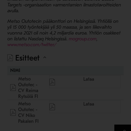
Targets -organisaation varmentamien ilmastotavoitteiden
avulla.
Metso Outotecin pääkonttori on Helsingissä. Yhtiöllä on
yli 15 000 työntekijää yli 50 maassa, ja sen liikevaihto
vuonna 2021 oli noin 4,2 miljardia euroa. Yhtiön osakkeet
- Avaa uudessa i
on listattu Nasdaq Helsingissä
.
mogroup.com
,
- Avaa uudessa ikkunassa
www.metso.com/twitter/
Esitteet
NIMI
Metso
Lataa
Outotec -
CV Reima
Rytsölä FI
Metso
Lataa
Outotec -
CV Niko
Pakalen FI