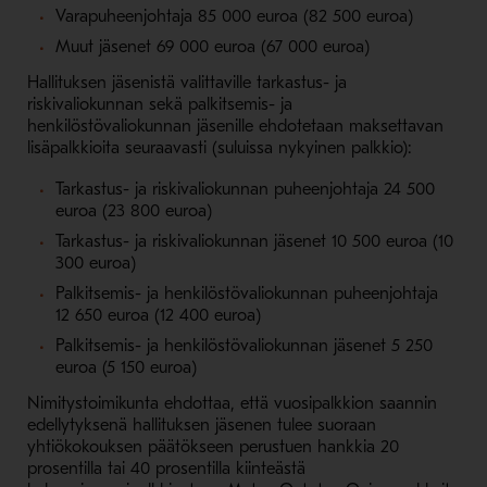
Varapuheenjohtaja 85 000 euroa (82 500 euroa)
Muut jäsenet 69 000 euroa (67 000 euroa)
Hallituksen jäsenistä valittaville tarkastus- ja
riskivaliokunnan sekä palkitsemis- ja
henkilöstövaliokunnan jäsenille ehdotetaan maksettavan
lisäpalkkioita seuraavasti (suluissa nykyinen palkkio):
Tarkastus- ja riskivaliokunnan puheenjohtaja 24 500
euroa (23 800 euroa)
Tarkastus- ja riskivaliokunnan jäsenet 10 500 euroa (10
300 euroa)
Palkitsemis- ja henkilöstövaliokunnan puheenjohtaja
12 650 euroa (12 400 euroa)
Palkitsemis- ja henkilöstövaliokunnan jäsenet 5 250
euroa (5 150 euroa)
Nimitystoimikunta ehdottaa, että vuosipalkkion saannin
edellytyksenä hallituksen jäsenen tulee suoraan
yhtiökokouksen päätökseen perustuen hankkia 20
prosentilla tai 40 prosentilla kiinteästä