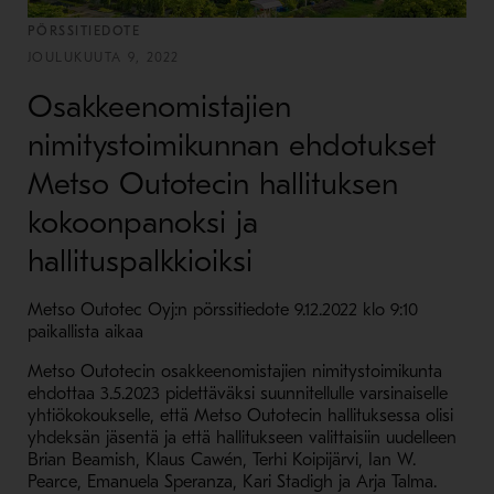
PÖRSSITIEDOTE
JOULUKUUTA 9, 2022
Osakkeenomistajien
nimitystoimikunnan ehdotukset
Metso Outotecin hallituksen
kokoonpanoksi ja
hallituspalkkioiksi
Metso Outotec Oyj:n pörssitiedote 9.12.2022 klo 9:10
paikallista aikaa
Metso Outotecin osakkeenomistajien nimitystoimikunta
ehdottaa 3.5.2023 pidettäväksi suunnitellulle varsinaiselle
yhtiökokoukselle, että Metso Outotecin hallituksessa olisi
yhdeksän jäsentä ja että hallitukseen valittaisiin uudelleen
Brian Beamish, Klaus Cawén, Terhi Koipijärvi, Ian W.
Pearce, Emanuela Speranza, Kari Stadigh ja Arja Talma.