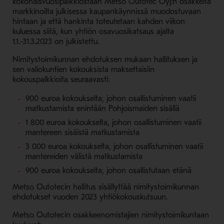
kokonaisvuosipalkkiostaan Metso Outotec Oyj:n osakkeita
markkinoilta julkisessa kaupankäynnissä muodostuvaan
hintaan ja että hankinta toteutetaan kahden viikon
kuluessa siitä, kun yhtiön osavuosikatsaus ajalta
1.1.-31.3.2023 on julkistettu.
Nimitystoimikunnan ehdotuksen mukaan hallituksen ja
sen valiokuntien kokouksista maksettaisiin
kokouspalkkioita seuraavasti:
900 euroa kokoukselta, johon osallistuminen vaatii
matkustamista enintään Pohjoismaiden sisällä
1 800 euroa kokoukselta, johon osallistuminen vaatii
mantereen sisäistä matkustamista
3 000 euroa kokoukselta, johon osallistuminen vaatii
mantereiden välistä matkustamista
900 euroa kokoukselta, johon osallistutaan etänä
Metso Outotecin hallitus sisällyttää nimitystoimikunnan
ehdotukset vuoden 2023 yhtiökokouskutsuun.
Metso Outotecin osakkeenomistajien nimitystoimikuntaan