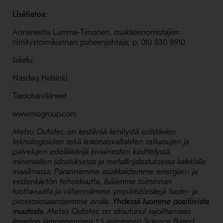
Lisätietoa:
Annareetta Lumme-Timonen, osakkeenomistajien
nimitystoimikunnan puheenjohtaja, p. 010 830 8910
Jakelu:
Nasdaq Helsinki
Tiedotusvälineet
www.mogroup.com
Metso Outotec on kestävää kehitystä edistävien
teknologioiden sekä kokonaisvaltaisten ratkaisujen ja
palvelujen edelläkävijä kiviainesten käsittelyssä,
mineraalien jalostuksessa ja metallinjalostuksessa kaikkialla
maailmassa. Parannamme asiakkaidemme energian- ja
vedenkäytön tehokkuutta, lisäämme toiminnan
tuottavuutta ja vähennämme ympäristöriskejä tuote- ja
prosessiosaamisemme avulla.
Yhdessä luomme positiivista
muutosta
. Metso Outotec on sitoutunut rajoittamaan
ilmaston lämpenemisen 1,5 asteeseen Science Based