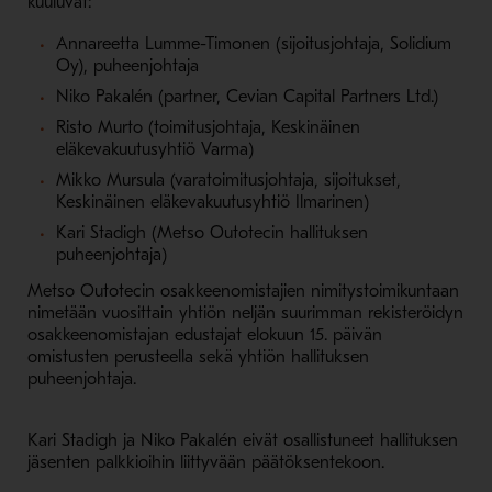
kuuluvat:
Annareetta Lumme-Timonen (sijoitusjohtaja, Solidium
Oy), puheenjohtaja
Niko Pakalén (partner, Cevian Capital Partners Ltd.)
Risto Murto (toimitusjohtaja, Keskinäinen
eläkevakuutusyhtiö Varma)
Mikko Mursula (varatoimitusjohtaja, sijoitukset,
Keskinäinen eläkevakuutusyhtiö Ilmarinen)
Kari Stadigh (Metso Outotecin hallituksen
puheenjohtaja)
Metso Outotecin osakkeenomistajien nimitystoimikuntaan
nimetään vuosittain yhtiön neljän suurimman rekisteröidyn
osakkeenomistajan edustajat elokuun 15. päivän
omistusten perusteella sekä yhtiön hallituksen
puheenjohtaja.
Kari Stadigh ja Niko Pakalén eivät osallistuneet hallituksen
jäsenten palkkioihin liittyvään päätöksentekoon.