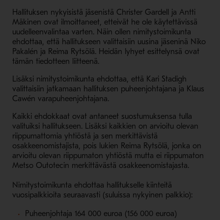
Hallituksen nykyisistä jäsenistä Christer Gardell ja Antti
Mäkinen ovat ilmoittaneet, etteivät he ole käytettävissä
uudelleenvalintaa varten. Näin ollen nimitystoimikunta
ehdottaa, että hallitukseen valittaisiin uusina jäseninä Niko
Pakalén ja Reima Rytsölä. Heidän lyhyet esittelynsä ovat
tämän tiedotteen liitteenä.
Lisäksi nimitystoimikunta ehdottaa, että Kari Stadigh
valittaisiin jatkamaan hallituksen puheenjohtajana ja Klaus
Cawén varapuheenjohtajana.
Kaikki ehdokkaat ovat antaneet suostumuksensa tulla
valituiksi hallitukseen.
Lisäksi kaikkien on arvioitu olevan
riippumattomia yhtiöstä ja sen merkittävistä
osakkeenomistajista, pois lukien Reima Rytsölä, jonka on
arvioitu olevan riippumaton yhtiöstä mutta ei riippumaton
Metso Outotecin merkittävästä osakkeenomistajasta.
Nimitystoimikunta ehdottaa hallitukselle kiinteitä
vuosipalkkioita seuraavasti (suluissa nykyinen palkkio):
Puheenjohtaja 164 000 euroa (156 000 euroa)