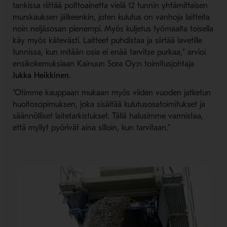
tankissa riittää polttoainetta vielä 12 tunnin yhtämittaisen
murskauksen jälkeenkin, joten kulutus on vanhoja laitteita
noin neljäsosan pienempi. Myös kuljetus työmaalta toisella
käy myös kätevästi. Laitteet puhdistaa ja siirtää lavetille
tunnissa, kun mitään osia ei enää tarvitse purkaa,” arvioi
ensikokemuksiaan Kainuun Sora Oy:n toimitusjohtaja
Jukka Heikkinen
.
”Otimme kauppaan mukaan myös viiden vuoden jatketun
huoltosopimuksen, joka sisältää kulutusosatoimitukset ja
säännölliset laitetarkistukset. Tällä halusimme varmistaa,
että myllyt pyörivät aina silloin, kun tarvitaan.”