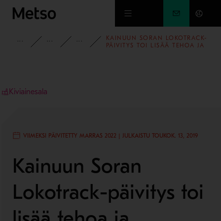
Siirry pääsisältöön
KAINUUN SORAN LOKOTRACK-
INSIGHTS
ASIAKASREFERENSSIT
KIVIAINESALAN ASIAKASREFERENS
PÄIVITYS TOI LISÄÄ TEHOA JA
TOIMINTAVARMUUTTA
Kiviainesala
VIIMEKSI PÄIVITETTY MARRAS 2022 | JULKAISTU TOUKOK. 13, 2019
Kainuun Soran
Lokotrack-päivitys toi
lisää tehoa ja