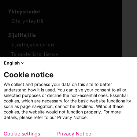
Yhteystiedot
Ota yhteyttä
Sijoittajille
Sijoittajakalenteri
Taloudellista tietoa
English
Osakkeet
Cookie notice
Raportoi huolenaihe
We collect and process your data on this site to better
Whistleblower-työkalu
understand how it is used. You can give your consent to all or
selected purposes or decline the non-essential ones. Essential
cookies, which are necessary for the basic website functionality
such as page navigation, cannot be declined. Without these
cookies, the website would not function properly. For more
details, please refer to our Privacy Notice.
Cookie settings
Privacy Notice
Copyright © 2026 Metso
Sivukartta