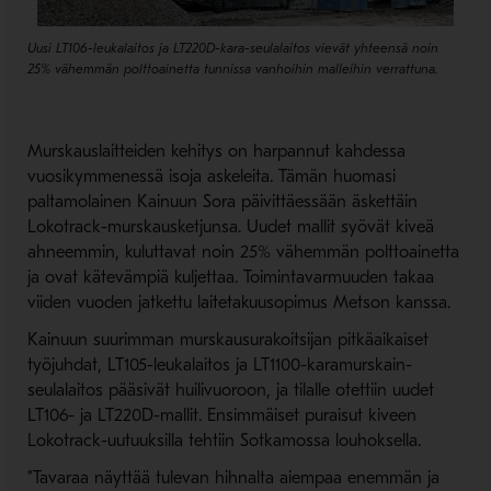
Uusi LT106-leukalaitos ja LT220D-kara-seulalaitos vievät yhteensä noin
25% vähemmän polttoainetta tunnissa vanhoihin malleihin verrattuna.
Murskauslaitteiden kehitys on harpannut kahdessa
vuosikymmenessä isoja askeleita. Tämän huomasi
paltamolainen Kainuun Sora päivittäessään äskettäin
Lokotrack-murskausketjunsa. Uudet mallit syövät kiveä
ahneemmin, kuluttavat noin 25% vähemmän polttoainetta
ja ovat kätevämpiä kuljettaa. Toimintavarmuuden takaa
viiden vuoden jatkettu laitetakuusopimus Metson kanssa.
Kainuun suurimman murskausurakoitsijan pitkäaikaiset
työjuhdat, LT105-leukalaitos ja LT1100-karamurskain-
seulalaitos pääsivät huilivuoroon, ja tilalle otettiin uudet
LT106- ja LT220D-mallit. Ensimmäiset puraisut kiveen
Lokotrack-uutuuksilla tehtiin Sotkamossa louhoksella.
”Tavaraa näyttää tulevan hihnalta aiempaa enemmän ja