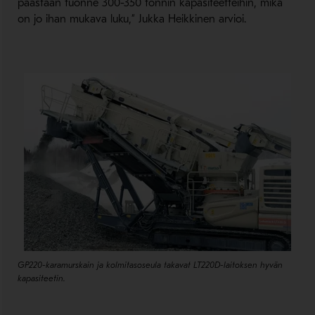
päästään tuonne 300-350 tonnin kapasiteetteihin, mikä
on jo ihan mukava luku,” Jukka Heikkinen arvioi.
GP220-karamurskain ja kolmitasoseula takavat LT220D-laitoksen hyvän
kapasiteetin.