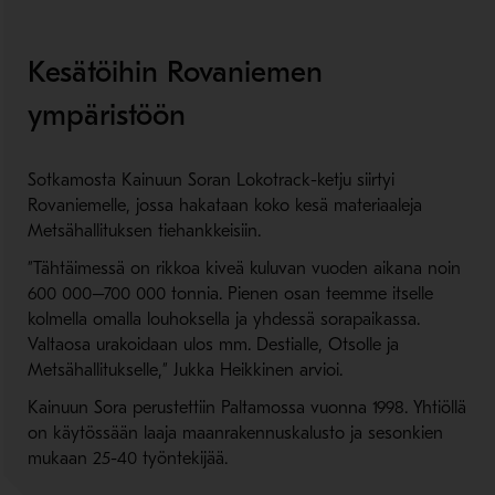
Kesätöihin Rovaniemen
ympäristöön
Sotkamosta Kainuun Soran Lokotrack-ketju siirtyi
Rovaniemelle, jossa hakataan koko kesä materiaaleja
Metsähallituksen tiehankkeisiin.
”Tähtäimessä on rikkoa kiveä kuluvan vuoden aikana noin
600 000–700 000 tonnia. Pienen osan teemme itselle
kolmella omalla louhoksella ja yhdessä sorapaikassa.
Valtaosa urakoidaan ulos mm. Destialle, Otsolle ja
Metsähallitukselle,” Jukka Heikkinen arvioi.
Kainuun Sora perustettiin Paltamossa vuonna 1998. Yhtiöllä
on käytössään laaja maanrakennuskalusto ja sesonkien
mukaan 25-40 työntekijää.