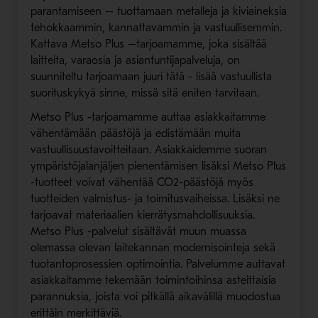
parantamiseen – tuottamaan metalleja ja kiviaineksia
tehokkaammin, kannattavammin ja vastuullisemmin.
Kattava Metso Plus –tarjoamamme, joka sisältää
laitteita, varaosia ja asiantuntijapalveluja, on
suunniteltu tarjoamaan juuri tätä - lisää vastuullista
suorituskykyä sinne, missä sitä eniten tarvitaan.
Metso Plus -tarjoamamme auttaa asiakkaitamme
vähentämään päästöjä ja edistämään muita
vastuullisuustavoitteitaan. Asiakkaidemme suoran
ympäristöjalanjäljen pienentämisen lisäksi Metso Plus
-tuotteet voivat vähentää CO2-päästöjä myös
tuotteiden valmistus- ja toimitusvaiheissa. Lisäksi ne
tarjoavat materiaalien kierrätysmahdollisuuksia.
Metso Plus -palvelut sisältävät muun muassa
olemassa olevan laitekannan modernisointeja sekä
tuotantoprosessien optimointia. Palvelumme auttavat
asiakkaitamme tekemään toimintoihinsa asteittaisia
parannuksia, joista voi pitkällä aikavälillä muodostua
erittäin merkittäviä.