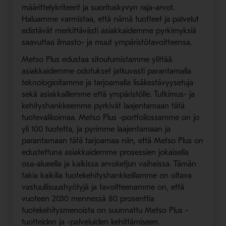
määrittelykriteerit ja suorituskyvyn raja-arvot.
Haluamme varmistaa, että nämä tuotteet ja palvelut
edistävät merkittävästi asiakkaidemme pyrkimyksiä
saavuttaa ilmasto- ja muut ympäristötavoitteensa.
Metso Plus edustaa sitoutumistamme ylittää
asiakkaidemme odotukset jatkuvasti parantamalla
teknologioitamme ja tarjoamalla lisäkestävyysetuja
sekä asiakkaillemme että ympäristölle. Tutkimus- ja
kehityshankkeemme pyrkivät laajentamaan tätä
tuotevalikoimaa. Metso Plus -portfoliossamme on jo
yli 100 tuotetta, ja pyrimme laajentamaan ja
parantamaan tätä tarjoamaa niin, että Metso Plus on
edustettuna asiakkaidemme prosessien jokaisella
osa-alueella ja kaikissa arvoketjun vaiheissa. Tämän
takia kaikilla tuotekehityshankkeillamme on oltava
vastuullisuushyötyjä ja tavoitteenamme on, että
vuoteen 2030 mennessä 80 prosenttia
tuotekehitysmenoista on suunnattu Metso Plus -
tuotteiden ja -palveluiden kehittämiseen.