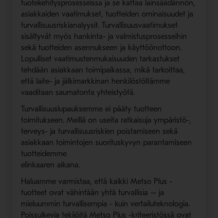
tuotekehitysprosesseissa ja se kattaa lainsäädännön,
asiakkaiden vaatimukset, tuotteiden ominaisuudet ja
turvallisuusriskianalyysit. Turvallisuusvaatimukset
sisältyvät myös hankinta- ja valmistusprosesseihin
sekä tuotteiden asennukseen ja käyttöönottoon.
Lopulliset vaatimustenmukaisuuden tarkastukset
tehdään asiakkaan toimipaikassa, mikä tarkoittaa,
että laite- ja jälkimarkkinan henkilöstöltämme
vaaditaan saumatonta yhteistyötä.
Turvallisuuslupauksemme ei pääty tuotteen
toimitukseen. Meillä on useita ratkaisuja ympäristö-,
terveys- ja turvallisuusriskien poistamiseen sekä
asiakkaan toimintojen suorituskyvyn parantamiseen
tuotteidemme
elinkaaren aikana.
Haluamme varmistaa, että kaikki Metso Plus -
tuotteet ovat vähintään yhtä turvallisia – ja
mieluummin turvallisempia - kuin vertailuteknologia.
Poissulkevia tekijöitä Metso Plus -kriteeristössä ovat