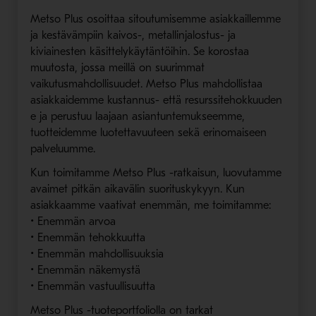
Metso Plus osoittaa sitoutumisemme asiakkaillemme
ja kestävämpiin kaivos-, metallinjalostus- ja
kiviainesten käsittelykäytäntöihin. Se korostaa
muutosta, jossa meillä on suurimmat
vaikutusmahdollisuudet. Metso Plus mahdollistaa
asiakkaidemme kustannus- että resurssitehokkuuden
e ja perustuu laajaan asiantuntemukseemme,
tuotteidemme luotettavuuteen sekä erinomaiseen
palveluumme.
Kun toimitamme Metso Plus -ratkaisun, luovutamme
avaimet pitkän aikavälin suorituskykyyn. Kun
asiakkaamme vaativat enemmän, me toimitamme:
• Enemmän arvoa
• Enemmän tehokkuutta
• Enemmän mahdollisuuksia
• Enemmän näkemystä
• Enemmän vastuullisuutta
Metso Plus -tuoteportfoliolla on tarkat