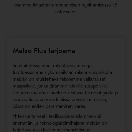
osamme ilmaston lämpenemisen rajoittamisessa 1,5
asteeseen.
Metso Plus tarjoama
Suunnitellessamme, rakentaessamme ja
tuottaessamme nykymaailman rakennnuspalikoita
meidän on muistettava tekojemme vaikutukset
maapallolle, jonka jätämme tuleville sukupolville.
Teollinen maailma tarvitsee kestäviä teknolohgioita ja
innovaatioita erityisesti niissä arvoketjun osissa,
joissa on eniten parantamisen varaa.
Yhteiskunta vaatii teollisuudenalaltamme yhä
enemmän, ja teknologiatoimittajana meidän on
tarjottava asiakkaillemme mahdollisuus