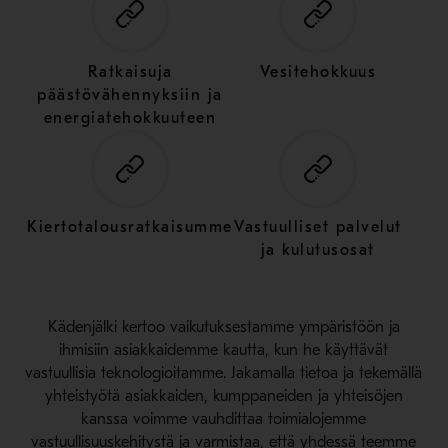
Ratkaisuja
Vesitehokkuus
päästövähennyksiin ja
energiatehokkuuteen
Kiertotalousratkaisumme
Vastuulliset palvelut
ja kulutusosat
Kädenjälki kertoo vaikutuksestamme ympäristöön ja
ihmisiin asiakkaidemme kautta, kun he käyttävät
vastuullisia teknologioitamme. Jakamalla tietoa ja tekemällä
yhteistyötä asiakkaiden, kumppaneiden ja yhteisöjen
kanssa voimme vauhdittaa toimialojemme
vastuullisuuskehitystä ja varmistaa, että yhdessä teemme