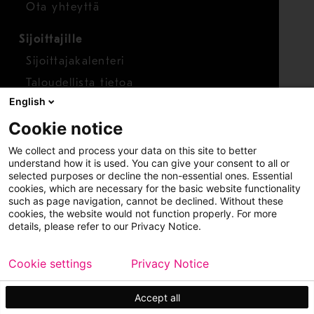
Ota yhteyttä
Sijoittajille
Sijoittajakalenteri
Taloudellista tietoa
English
Osakkeet
Cookie notice
Raportoi huolenaihe
We collect and process your data on this site to better
Whistleblower-työkalu
understand how it is used. You can give your consent to all or
selected purposes or decline the non-essential ones. Essential
cookies, which are necessary for the basic website functionality
such as page navigation, cannot be declined. Without these
cookies, the website would not function properly. For more
details, please refer to our Privacy Notice.
Cookie settings
Privacy Notice
Copyright © 2026 Metso
Sivukartta
Käyttöehdot
Tietosuoja
Tavaramerkit
Accept all