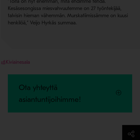
”Töitä on nyt enemmän, mitä ehdimme tehdä.
Kesäsesongissa miesvahvuutemme on 27 työntekijää,
talvisin hieman vähemmän. Murskatiimissämme on kuusi
henkilöä,” Veijo Hyrkäs summaa.
Kiviainesala
Ota yhteyttä
asiantuntijoihimme!