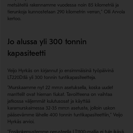
metsäteitä rakennamme vuodessa noin 85 kilometriä ja
tierunkoja kunnostetaan 290 kilometrin verran,” Olli Arvola
kertoo.
Jo alussa yli 300 tonnin
kapasiteetti
Veijo Hyrkäs on kirjannut jo ensimmäisinä työpäivinä
LT220D:llä yli 300 tonnin tuntikapasiteetteja.
”Murskaamme nyt 22 mm:n asetuksella, koska uudet
manttelit ovat hieman tiukat. Tavoitteena on vaihtaa
jatkossa väljemmät kulutusosat ja käyttää
karamurskaimessa 32-35 mm:n asetusta, jolloin uskon
pääsevämme lähelle 400 tonnin tuntikapasiteettiin,” Veijo
Hyrkäs arvioi.
”Ensikokemustemme perusteella LT1100-mallia ei tule ikävä.