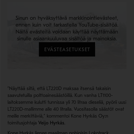
Sinun on hyväksyttävä markkinointievästeet,
ennen kuin voit tarkastella YouTube-sisältöä.
Näitä evästeitä voidaan käyttää näyttämään
sinulle asiaankuuluvaa sisältöä ja mainoksia.
EVÄSTEASETUKSET
”Näyttää siltä, että LT220D maksaa itsensä takaisin
saavutetuilla polttoainesäästöillä. Kun vanha LT1100-
laitoksemme kulutti tunnissa yli 70 litraa dieseliä, pyörii uusi
LT220D-mallimme alle 40 litralla. Vuositasolla säästöt ovat
meille merkittäviä,” kommentoi Kone Hyrkäs Oy:n
toimitusjohtaja
Veijo Hyrkäs
.
Kone Hyrkäs lienee maailman pohjoisin Lokotrack