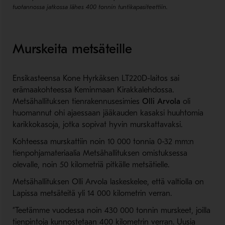
tuotannossa jatkossa lähes 400 tonnin tuntikapasiteettiin.
Murskeita metsäteille
Ensikasteensa Kone Hyrkäksen LT220D-laitos sai
erämaakohteessa Keminmaan Kirakkalehdossa.
Metsähallituksen tienrakennusesimies
Olli Arvola
oli
huomannut ohi ajaessaan jääkauden kasaksi huuhtomia
karikkokasoja, jotka sopivat hyvin murskattavaksi.
Kohteessa murskattiin noin 10 000 tonnia 0-32 mm:n
tienpohjamateriaalia Metsähallituksen omistuksessa
olevalle, noin 50 kilometriä pitkälle metsätielle.
Metsähallituksen Olli Arvola laskeskelee, että valtiolla on
Lapissa metsäteitä yli 14 000 kilometrin verran.
”Teetämme vuodessa noin 430 000 tonnin murskeet, joilla
tienpintoja kunnostetaan 400 kilometrin verran. Uusia