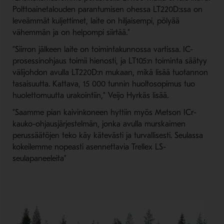
Polttoainetalouden parantumisen ohessa LT220D:ssa on
leveämmät kuljettimet, laite on hiljaisempi, pölyää
vähemmän ja on helpompi siirtää.”
”Siirron jälkeen laite on toimintakunnossa vartissa. IC-
prosessinohjaus toimii hienosti, ja LT105:n toiminta säätyy
välijohdon avulla LT220D:n mukaan, mikä lisää tuotannon
tasaisuutta. Kattava, 15 000 tunnin huoltosopimus tuo
huolettomuutta urakointiin,” Veijo Hyrkäs lisää.
”Saamme pian kaivinkoneen hyttiin myös Metson ICr-
kauko-ohjausjärjestelmän, jonka avulla murskaimen
perussäätöjen teko käy kätevästi ja turvallisesti. Seulassa
kokeilemme nopeasti asennettavia Trellex LS-
seulapaneeleita”