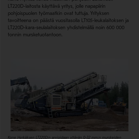
LT220D-laitosta käyttävä yritys, jolle napapiirin
pohjoispuolen työmaatkin ovat tuttuja. Yrityksen
tavoitteena on päästä vuositasolla LT105-leukalaitoksen ja
LT220D-kara-seulalaitoksen yhdistelmällä noin 600 000
tonnin mursketuotantoon.
Kone Hyrkäksen LT220D:n arvioidaan yltävän 0-32 mm:n murskeiden