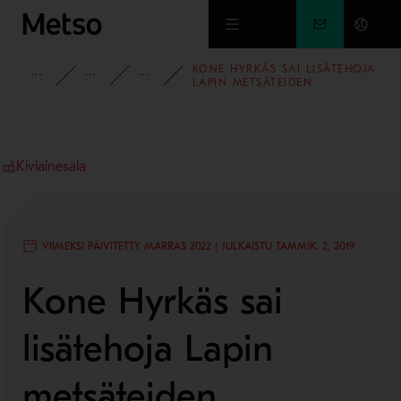
Siirry pääsisältöön
KONE HYRKÄS SAI LISÄTEHOJA
INSIGHTS
ASIAKASREFERENSSIT
KIVIAINESALAN ASIAKASREFERENS
LAPIN METSÄTEIDEN
KUNNOSSAPITOON
LOKOTRACK LT220D -
LAITOKSELLA
Kiviainesala
VIIMEKSI PÄIVITETTY MARRAS 2022 | JULKAISTU TAMMIK. 2, 2019
Kone Hyrkäs sai
lisätehoja Lapin
metsäteiden