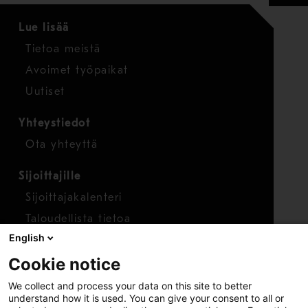
Lue lisää
Tietoa meistä
Avoimet työpaikat
Uutiset
Yhteystiedot
Ota yhteyttä
Sijoittajille
Sijoittajakalenteri
Taloudellista tietoa
English
Osakkeet
Cookie notice
Raportoi huolenaihe
We collect and process your data on this site to better
Whistleblower-työkalu
understand how it is used. You can give your consent to all or