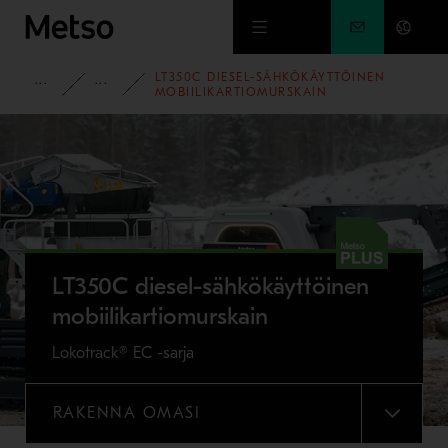
Siirry pääsisältöön
LT350C DIESEL-SÄHKÖKÄYTTÖINEN
PORTFOLIO
LOKOTRACK® LT -SARJAN LIIKUTELTAVAT M
MOBIILIKARTIOMURSKAIN
LT350C diesel-sähkökäyttöinen
mobiilikartiomurskain
Lokotrack® EC -sarja
RAKENNA OMASI
VALIKKO