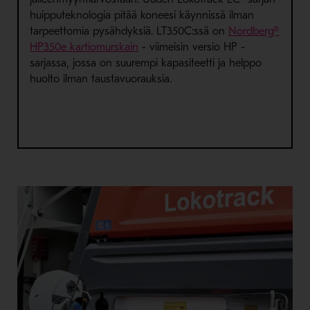
huipputeknologia pitää koneesi käynnissä ilman
tarpeettomia pysähdyksiä. LT350C:ssä on
Nordberg®
- Avaa uudessa ikkunassa
HP350e kartiomurskain
- viimeisin versio HP -
sarjassa, jossa on suurempi kapasiteetti ja helppo
huolto ilman taustavuorauksia.