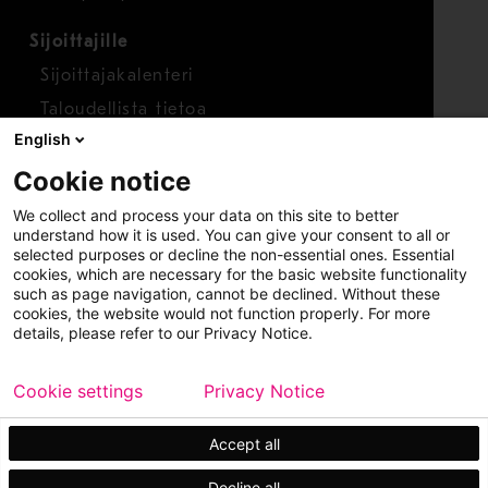
Sijoittajille
Sijoittajakalenteri
Taloudellista tietoa
English
Osakkeet
Cookie notice
Raportoi huolenaihe
We collect and process your data on this site to better
Whistleblower-työkalu
understand how it is used. You can give your consent to all or
selected purposes or decline the non-essential ones. Essential
cookies, which are necessary for the basic website functionality
such as page navigation, cannot be declined. Without these
cookies, the website would not function properly. For more
details, please refer to our Privacy Notice.
Cookie settings
Privacy Notice
Copyright © 2026 Metso
Sivukartta
Käyttöehdot
Tietosuoja
Tavaramerkit
Accept all
Decline all