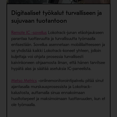
Digitaaliset työkalut turvalliseen ja
sujuvaan tuotantoon
- Avaa uudessa ikkunassa
Remote IC -sovellus
Lokotrack-junan etäohjaukseen
parantaa tuottavuutta ja turvallisuutta työmaalla
entisestään. Sovellus asennetaan mobiililaitteeseen ja
se yhdistää kaikki Lokotrack-koneet yhteen, jolloin
kuljettaja voi ohjata prosessia turvallisesti
kaivinkoneen ohjaamosta ilman, että hänen tarvitsee
hypätä alas ja säätää asetuksia IC-paneelista.
- Avaa uudessa ikkunassa
Metso Metrics
-onlinemonitorointipalvelu pitää sinut
ajantasalla murskausprosessista ja Lokotrack-
kalustosta, auttamalla sinua ennakoimaan
huoltotarpeet ja maksimoimaan tuottavuuden, kun et
ole työmaalla.