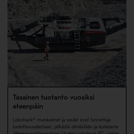
Tasainen tuotanto vuosiksi
eteenpäin
Lokotrack® murskaimet ja seulat ovat tunnettuja
luotettavuudestaan, pitkästä eliniästään ja korkeasta
jälleenmyyntiarvostaan. Uuden Lokotrack EC -sarjan