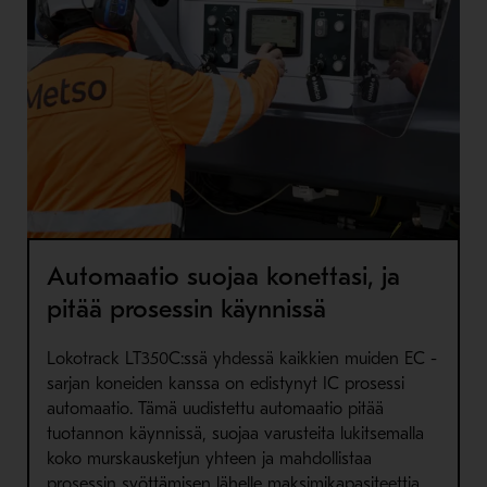
Automaatio suojaa konettasi, ja
pitää prosessin käynnissä
Lokotrack LT350C:ssä yhdessä kaikkien muiden EC -
sarjan koneiden kanssa on edistynyt IC prosessi
automaatio. Tämä uudistettu automaatio pitää
tuotannon käynnissä, suojaa varusteita lukitsemalla
koko murskausketjun yhteen ja mahdollistaa
prosessin syöttämisen lähelle maksimikapasiteettia.