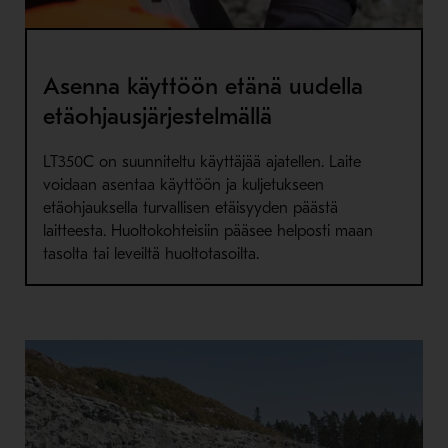
Asenna käyttöön etänä uudella
etäohjausjärjestelmällä
LT350C on suunniteltu käyttäjää ajatellen. Laite
voidaan asentaa käyttöön ja kuljetukseen
etäohjauksella turvallisen etäisyyden päästä
laitteesta. Huoltokohteisiin pääsee helposti maan
tasolta tai leveiltä huoltotasoilta.