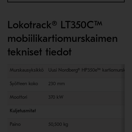
Lokotrack® LT350C™
mobiilikartiomurskaimen
tekniset tiedot
Murskausyksikkö
Uusi Nordberg® HP350e™ kartiomurskain
Syötteen koko
230 mm
Moottori
370 kW
Kuljetusmitat
Paino
50,500 kg