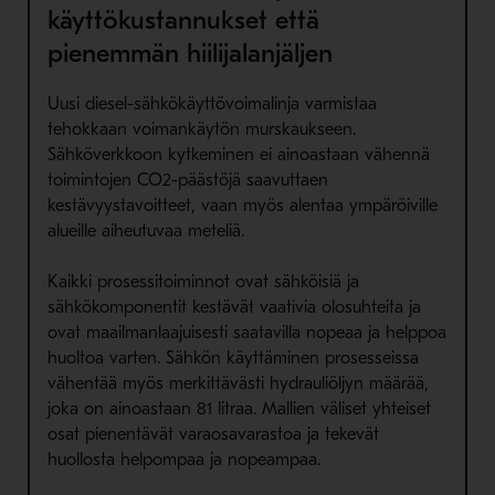
käyttökustannukset että
pienemmän hiilijalanjäljen
Uusi diesel-sähkökäyttövoimalinja varmistaa
tehokkaan voimankäytön murskaukseen.
Sähköverkkoon kytkeminen ei ainoastaan vähennä
toimintojen CO2-päästöjä saavuttaen
kestävyystavoitteet, vaan myös alentaa ympäröiville
alueille aiheutuvaa meteliä.
Kaikki prosessitoiminnot ovat sähköisiä ja
sähkökomponentit kestävät vaativia olosuhteita ja
ovat maailmanlaajuisesti saatavilla nopeaa ja helppoa
huoltoa varten. Sähkön käyttäminen prosesseissa
vähentää myös merkittävästi hydrauliöljyn määrää,
joka on ainoastaan 81 litraa. Mallien väliset yhteiset
osat pienentävät varaosavarastoa ja tekevät
huollosta helpompaa ja nopeampaa.