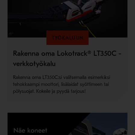
TYÖKALUUN
Rakenna oma Lokotrack® LT350C -
verkkotyökalu
Rakenna oma LT350C:si valitsemalla esimerkiksi
tehokkaampi moottori, lisälaidat syöttimeen tai
pölysuojat. Kokeile ja pyydä tarjous!