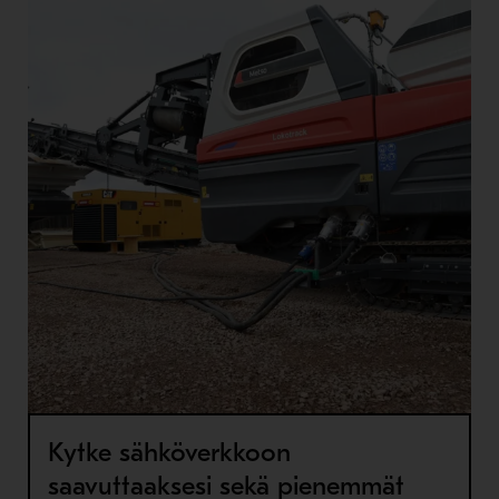
Kytke sähköverkkoon
saavuttaaksesi sekä pienemmät