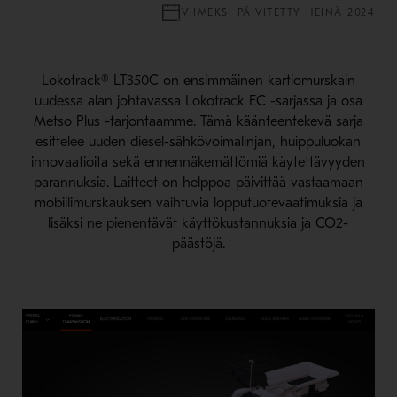
VIIMEKSI PÄIVITETTY HEINÄ 2024
Lokotrack® LT350C on ensimmäinen kartiomurskain
uudessa alan johtavassa Lokotrack EC -sarjassa ja osa
Metso Plus -tarjontaamme. Tämä käänteentekevä sarja
esittelee uuden diesel-sähkövoimalinjan, huippuluokan
innovaatioita sekä ennennäkemättömiä käytettävyyden
parannuksia. Laitteet on helppoa päivittää vastaamaan
mobiilimurskauksen vaihtuvia lopputuotevaatimuksia ja
lisäksi ne pienentävät käyttökustannuksia ja CO2-
päästöjä.