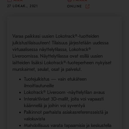
AIKA
PAIKKA
27 LOKAK., 2021
ONLINE
Varaa paikkasi uusien Lokotrack®-tuotteiden
julkistustilaisuuteen! Tilaisuus järjestetään uudessa
virtuaalisessa näyttelytilassa, Lokotrack®
Liveroomissa. Näyttelytilassa ovat esillä uusien
laitteiden lisäksi Lokotrack®-tuoteperheen nykyiset
murskaimet, seulat, osat ja palvelut.
Tuotejulkistus — vain etukäteen
ilmoittautuneille
Lokotrack® Liveroom -näyttelytilan avaus
Interaktiiviset 3D-mallit, joita voi vapaasti
käännellä ja joihin voi syventyä
Palkinnot parhaista asiakasreferensseistä ja
valokuvista
Mahdollisuus varata tapaamisia ja keskustella