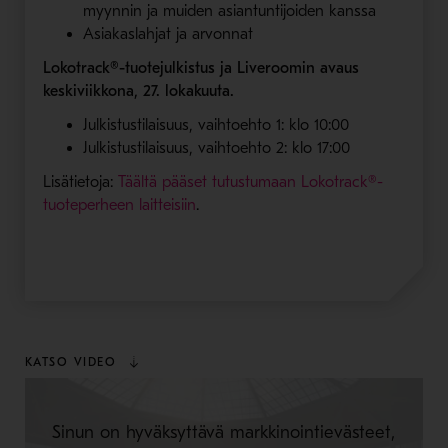
myynnin ja muiden asiantuntijoiden kanssa
Asiakaslahjat ja arvonnat
Lokotrack®-tuotejulkistus ja Liveroomin avaus
keskiviikkona, 27. lokakuuta.
Julkistustilaisuus, vaihtoehto 1: klo 10:00
Julkistustilaisuus, vaihtoehto 2: klo 17:00
Lisätietoja:
Täältä pääset tutustumaan Lokotrack®-
- Avaa uudessa ikkunassa
tuoteperheen laitteisiin
.
KATSO VIDEO
Sinun on hyväksyttävä markkinointievästeet,