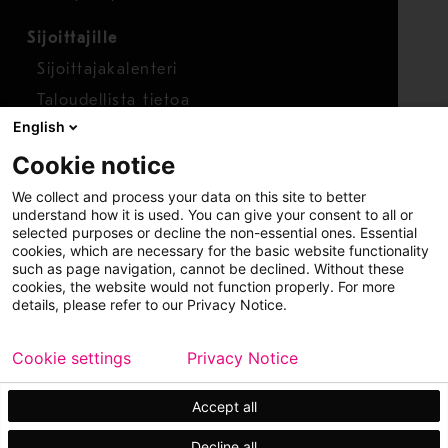
Sijoittajille
Sijoittajakalenteri
Taloudellista tietoa
English
Osakkeet
Cookie notice
Raportoi huolenaihe
We collect and process your data on this site to better
Whistleblower-työkalu
understand how it is used. You can give your consent to all or
selected purposes or decline the non-essential ones. Essential
cookies, which are necessary for the basic website functionality
such as page navigation, cannot be declined. Without these
cookies, the website would not function properly. For more
details, please refer to our Privacy Notice.
Cookie settings
Privacy Notice
Copyright © 2026 Metso
Sivukartta
Käyttöehdot
Tietosuoja
Tavaramerkit
Accept all
Decline all