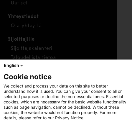
Uutiset
Yhteystiedot
Ota yhteyttä
Sijoittajille
Sijoittajakalenteri
Taloudellista tietoa
English
Osakkeet
Cookie notice
Raportoi huolenaihe
We collect and process your data on this site to better
Whistleblower-työkalu
understand how it is used. You can give your consent to all or
selected purposes or decline the non-essential ones. Essential
cookies, which are necessary for the basic website functionality
such as page navigation, cannot be declined. Without these
cookies, the website would not function properly. For more
details, please refer to our Privacy Notice.