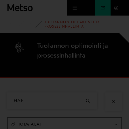
Siirry pääsisältöön
TUOTANNON OPTIMOINTI JA
TUOTTEET JA PALVELUT
PALVELUT
PROSESSINHALLINTA
Tuotannon optimointi ja
prosessinhallinta
TOIMIALAT