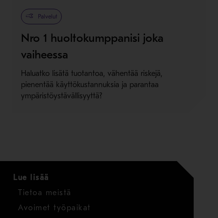
Metso Plus
Palvelut
Nro 1 huoltokumppanisi joka
vaiheessa
Haluatko lisätä tuotantoa, vähentää riskejä,
pienentää käyttökustannuksia ja parantaa
ympäristöystävällisyyttä?
Lue lisää
Tietoa meistä
Avoimet työpaikat