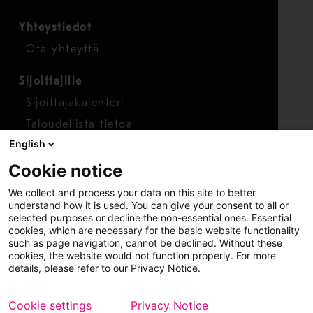
Yhteystiedot
Ota yhteyttä
Sijoittajille
Sijoittajakalenteri
Taloudellista tietoa
English
Osakkeet
Cookie notice
Raportoi huolenaihe
We collect and process your data on this site to better
Whistleblower-työkalu
understand how it is used. You can give your consent to all or
selected purposes or decline the non-essential ones. Essential
cookies, which are necessary for the basic website functionality
such as page navigation, cannot be declined. Without these
cookies, the website would not function properly. For more
details, please refer to our Privacy Notice.
Cookie settings
Privacy Notice
Copyright © 2026 Metso
Sivukartta