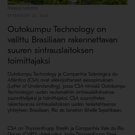
PÖRSSITIEDOTE
SYYSKUUTA 22, 2006
Outokumpu Technology on
valittu Brasiliaan rakennettavan
suuren sintrauslaitoksen
toimittajaksi
Outokumpu Technology ja Companhia Siderúrgica do
Atlântico (CSA) ovat allekirjoittaneet aiesopimuksen
(Letter of Understanding), jossa CSA nimeää Outokumpu
Technologyn uuden rautamalmin sintrauslaitoksensa
suunnittelijaksi ja toimittajaksi. CSA suunnittelee
rakentavansa sintrauslaitoksen uuden terästehtaansa
yhteyteen Brasiliaan, Rio de Janeiron lähelle Sepetibaan.
CSA on ThyssenKrupp Steelin ja Companhia Vale do Rio
Docen (CVRD) yhteisyritys, josta ThyssenKrupp Steel