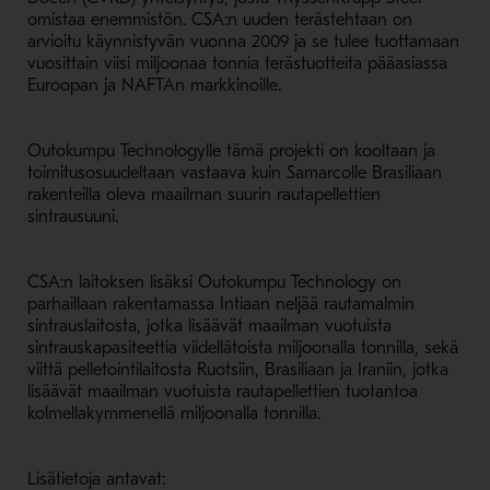
omistaa enemmistön. CSA:n uuden terästehtaan on
arvioitu käynnistyvän vuonna 2009 ja se tulee tuottamaan
vuosittain viisi miljoonaa tonnia terästuotteita pääasiassa
Euroopan ja NAFTAn markkinoille.
Outokumpu Technologylle tämä projekti on kooltaan ja
toimitusosuudeltaan vastaava kuin Samarcolle Brasiliaan
rakenteilla oleva maailman suurin rautapellettien
sintrausuuni.
CSA:n laitoksen lisäksi Outokumpu Technology on
parhaillaan rakentamassa Intiaan neljää rautamalmin
sintrauslaitosta, jotka lisäävät maailman vuotuista
sintrauskapasiteettia viidellätoista miljoonalla tonnilla, sekä
viittä pelletointilaitosta Ruotsiin, Brasiliaan ja Iraniin, jotka
lisäävät maailman vuotuista rautapellettien tuotantoa
kolmellakymmenellä miljoonalla tonnilla.
Lisätietoja antavat: