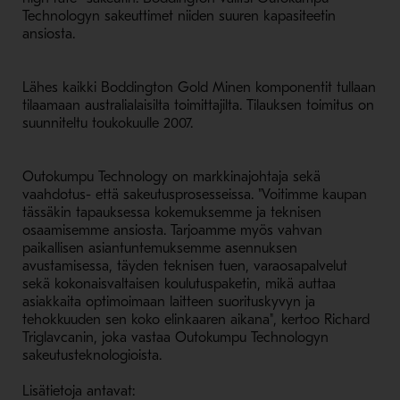
Technologyn sakeuttimet niiden suuren kapasiteetin
ansiosta.
Lähes kaikki Boddington Gold Minen komponentit tullaan
tilaamaan australialaisilta toimittajilta. Tilauksen toimitus on
suunniteltu toukokuulle 2007.
Outokumpu Technology on markkinajohtaja sekä
vaahdotus- että sakeutusprosesseissa. "Voitimme kaupan
tässäkin tapauksessa kokemuksemme ja teknisen
osaamisemme ansiosta. Tarjoamme myös vahvan
paikallisen asiantuntemuksemme asennuksen
avustamisessa, täyden teknisen tuen, varaosapalvelut
sekä kokonaisvaltaisen koulutuspaketin, mikä auttaa
asiakkaita optimoimaan laitteen suorituskyvyn ja
tehokkuuden sen koko elinkaaren aikana", kertoo Richard
Triglavcanin, joka vastaa Outokumpu Technologyn
sakeutusteknologioista.
Lisätietoja antavat: