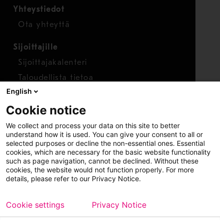
Yhteystiedot
Ota yhteyttä
Sijoittajille
Sijoittajakalenteri
Taloudellista tietoa
English
Osakkeet
Cookie notice
Raportoi huolenaihe
We collect and process your data on this site to better
Whistleblower-työkalu
understand how it is used. You can give your consent to all or
selected purposes or decline the non-essential ones. Essential
cookies, which are necessary for the basic website functionality
such as page navigation, cannot be declined. Without these
cookies, the website would not function properly. For more
details, please refer to our Privacy Notice.
Cookie settings
Privacy Notice
Copyright © 2026 Metso
Sivukartta