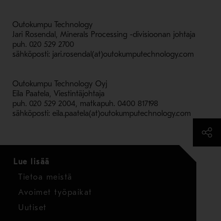
Outokumpu Technology
Jari Rosendal, Minerals Processing -divisioonan johtaja
puh. 020 529 2700
sähköposti: jari.rosendal(at)outokumputechnology.com
Outokumpu Technology Oyj
Eila Paatela, Viestintäjohtaja
puh. 020 529 2004, matkapuh. 0400 817198
sähköposti: eila.paatela(at)outokumputechnology.com
Lue lisää
Tietoa meistä
Avoimet työpaikat
Uutiset