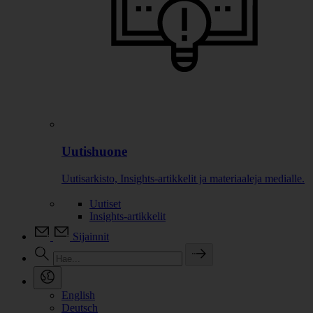
Uutishuone
Uutisarkisto, Insights-artikkelit ja materiaaleja medialle.
Uutiset
Insights-artikkelit
Sijainnit
English
Deutsch