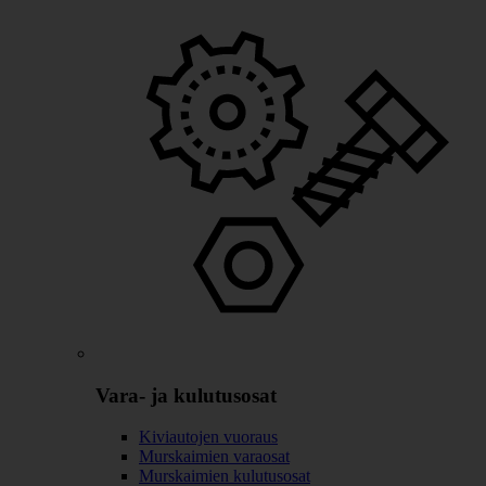
Vara- ja kulutusosat
Kiviautojen vuoraus
Murskaimien varaosat
Murskaimien kulutusosat