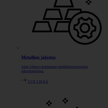
Metallien jalostus
Alan johtava kumppani metallinprosessointi
teknologioissa.
LUE LISÄÄ