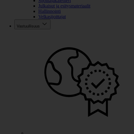
Sijoittajakalenteri
Julkaisut ja esitysmateriaalit
Hallinnointi
Velkasijoittajat
Vastuullisuus