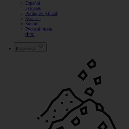
Español
Français
Português (Brazil)
Svenska
Suomi
Русский язык
中文
Kiviainesala