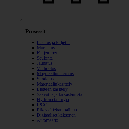
Prosessit
Lastaus ja kuljetus
Murskaus
Kuljettimet
Seulonta
Jauhatus
Vaahdotus
Magneettinen erotus
Suodatus
Materiaalinkäsittely
Lietteen käsittely
Sakeutus ja kirkastamista
Hydrometallurgia
IPCC
Rikastehiekan hallinta
Digitaaliset kaksonen
Automaatio