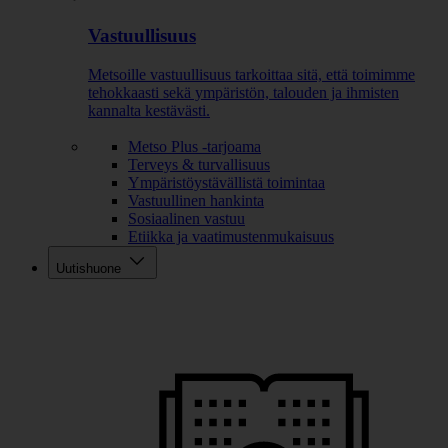
Vastuullisuus
Metsoille vastuullisuus tarkoittaa sitä, että toimimme
tehokkaasti sekä ympäristön, talouden ja ihmisten
kannalta kestävästi.
Metso Plus -tarjoama
Terveys & turvallisuus
Ympäristöystävällistä toimintaa
Vastuullinen hankinta
Sosiaalinen vastuu
Etiikka ja vaatimustenmukaisuus
Uutishuone