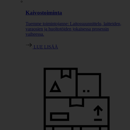
Kaivostoiminta
Tuemme toimintojanne: Laitossuunnittelu, laitteiden,
varaosien ja huoltotöiden jokaisessa prosessin
vaiheessa.
LUE LISÄÄ