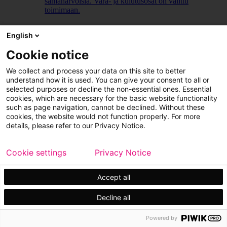
samanarvoisia. Vara- ja kulutusosat on valittu
toimimaan.
LUE LISÄÄ
English
Cookie notice
We collect and process your data on this site to better
understand how it is used. You can give your consent to all or
selected purposes or decline the non-essential ones. Essential
cookies, which are necessary for the basic website functionality
such as page navigation, cannot be declined. Without these
cookies, the website would not function properly. For more
details, please refer to our Privacy Notice.
Cookie settings
Privacy Notice
Accept all
Decline all
Powered by