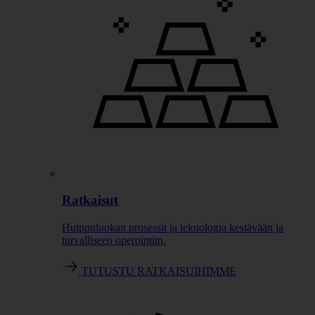
Ratkaisut
Huippuluokan prosessit ja teknologia kestävään ja
turvalliseen operointiin.
TUTUSTU RATKAISUIHIMME