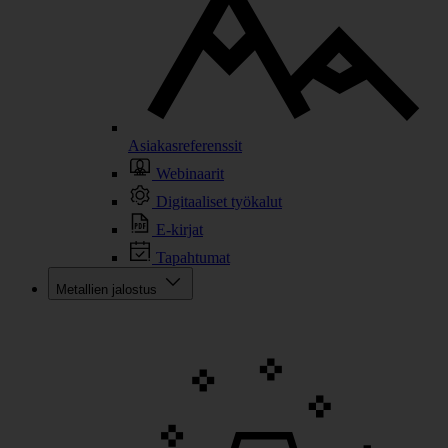
Asiakasreferenssit
Webinaarit
Digitaaliset työkalut
E-kirjat
Tapahtumat
Metallien jalostus