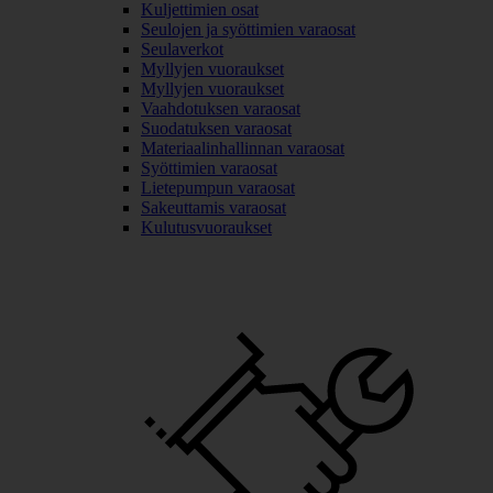
Kuljettimien osat
Seulojen ja syöttimien varaosat
Seulaverkot
Myllyjen vuoraukset
Myllyjen vuoraukset
Vaahdotuksen varaosat
Suodatuksen varaosat
Materiaalinhallinnan varaosat
Syöttimien varaosat
Lietepumpun varaosat
Sakeuttamis varaosat
Kulutusvuoraukset