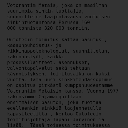
Votorantim Metais, joka on maailman 
suurimpia sinkin tuottajia,

suunnittelee laajentavansa vuotuisen 
sinkintuotantonsa Perussa 160

000 tonnista 320 000 tonniin.

Outotecin toimitus kattaa pasutus-, 
kaasunpuhdistus- ja

rikkihappoteknologiat, suunnittelun, 
rakennustyöt, kaikki

prosessilaitteet, asennukset, 
valvontapalvelut sekä tehtaan

käynnistyksen. Toimitusaika on kaksi 
vuotta."Tämä uusi sinkkitehdassopimus 
on osoitus pitkästä kumppanuudestamme

Votorantim Metaisin kanssa. Vuonna 1977 
rakensimme Cajamarquillaan

ensimmäisen pasuton, joka tuottaa 
edelleenkin sinkkiä laajennetulla

kapasiteetilla", kertoo Outotecin 
toimitusjohtaja Tapani Järvinen ja

lisää: "Tässä toisessa toimituksessa 