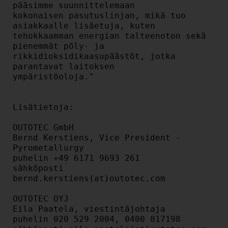
pääsimme suunnittelemaan

kokonaisen pasutuslinjan, mikä tuo 
asiakkaalle lisäetuja, kuten

tehokkaamman energian talteenoton sekä 
pienemmät pöly- ja

rikkidioksidikaasupäästöt, jotka 
parantavat laitoksen

ympäristöoloja."

Lisätietoja:

OUTOTEC GmbH

Bernd Kerstiens, Vice President - 
Pyrometallurgy

puhelin +49 6171 9693 261

sähköposti 
bernd.kerstiens(at)outotec.com

OUTOTEC OYJ

Eila Paatela, viestintäjohtaja

puhelin 020 529 2004, 0400 817198
