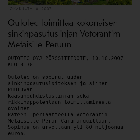
LOKAKUUTA 10, 2007
Outotec toimittaa kokonaisen
sinkinpasutuslinjan Votorantim
Metaisille Peruun
OUTOTEC OYJ PÖRSSITIEDOTE, 10.10.2007 
KLO 8.30

Outotec on sopinut uuden 
sinkinpasutuslaitoksen ja siihen 
kuuluvan

kaasunpuhdistuslinjan sekä 
rikkihappotehtaan toimittamisesta 
avaimet

käteen -periaatteella Votorantim 
Metaisille Perun Cajamarquillaan.

Sopimus on arvoltaan yli 80 miljoonaa 
euroa.
