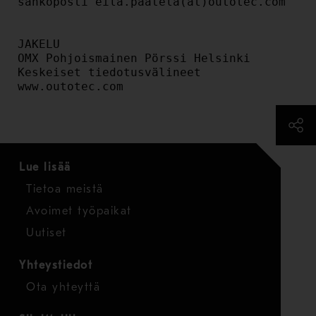
sähköposti eila.paatela(at)outotec.com

JAKELU

OMX Pohjoismainen Pörssi Helsinki

Keskeiset tiedotusvälineet

www.outotec.com
Lue lisää
Tietoa meistä
Avoimet työpaikat
Uutiset
Yhteystiedot
Ota yhteyttä