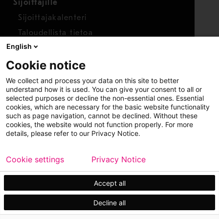
Sijoittajille
Sijoittajakalenteri
Taloudellista tietoa
English
Osakkeet
Cookie notice
Raportoi huolenaihe
We collect and process your data on this site to better
Whistleblower-työkalu
understand how it is used. You can give your consent to all or
selected purposes or decline the non-essential ones. Essential
cookies, which are necessary for the basic website functionality
such as page navigation, cannot be declined. Without these
cookies, the website would not function properly. For more
details, please refer to our Privacy Notice.
Cookie settings
Privacy Notice
Copyright © 2026 Metso
Sivukartta
Käyttöehdot
Tietosuoja
Tavaramerkit
Accept all
Decline all