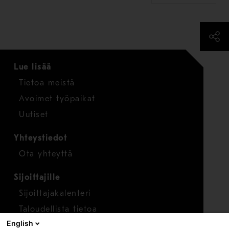
Lue lisää
Tietoa meistä
Avoimet työpaikat
Uutiset
Yhteystiedot
Ota yhteyttä
Sijoittajille
Sijoittajakalenteri
Taloudellista tietoa
English
Osakkeet