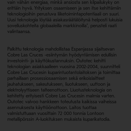
vain vähän energiaa, minkä ansiosta sen kilpailukyky on
erittäin hyvä. Yrityksen osaamiseen ja sen itse kehittämiin
teknologioihin perustuva liiketoimintapotentiaali on suuri.
Uusi teknologia löytää asiakasräätälöitynä helposti lukuisia
sovelluskohteita globaaleilla markkinoilla", perusteli raati
valintaansa.
Palkittu teknologia mahdollistaa Espanjassa sijaitsevan
Cobre Las Cruces -esiintymän hyödyntämisen edullisin
investointi- ja käyttökustannuksin. Outotec kehitti
teknologian asiakkaalleen vuosina 2002-2004, suunnitteli
Cobre Las Crucesin kuparintuotantolaitoksen ja toimittaa
parhaillaan prosessiosaamisen sekä erikoislaitteet
jauhatukseen, sakeutukseen, liuotukseen, uuttoon ja
elektrolyyttiseen talteenottoon. Liuotusteknologia on
kehitetty erityisesti Cobre Las Crucesin malmia varten.
Outotec valvoo hankkeen toteutusta kaikissa vaiheissa
asennuksesta käyttöönottoon. Laitos tuottaa
valmistuttuaan vuosittain 72 000 tonnia Lontoon
metallipörssin A-luokituksen mukaista kuparikatodia.