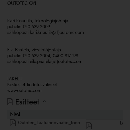
OUTOTEC OYJ
Kari Knuutila, teknologiajohtaja
puhelin 020 529 2009
sähköposti kari.knuutila(at)outotec.com
Eila Paatela, viestintäjohtaja
puhelin 020 529 2004, 0400 817 198
sähköposti eila.paatela(at)outotec.com
JAKELU
Keskeiset tiedotusvälineet
www.outotec.com
Esitteet
NIMI
Outotec_Laatuinnovaatio_logo
Lata