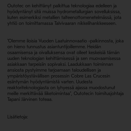
Outotec on kehittänyt palkittua teknologiaa edelleen ja
hyödyntänyt sitä muissa hydrometallurgian sovelluksissa,
kuten esimerkiksi metallien talteenottomenetelmässä, jota
yhtiö on toimittamassa Talvivaaran nikkelihankkeeseen.
"Olemme iloisia Vuoden Laatuinnovaatio -palkinnosta, joka
on hieno tunnustus asiantuntijoillemme. Heidän
osaamisensa ja oivalluksensa ovat olleet keskeisiä tämän
uuden teknologian kehittämisessä ja sen muovaamisessa
asiakkaan tarpeisiin sopivaksi. Laadukkaan toiminnan
ansiosta pystyimme tarjoamaan taloudellisen ja
ympäristöystävällisen prosessin Cobre Las Crucesin
esiintymän hyödyntämistä varten. Uudesta
reaktoriteknologiasta on lyhyessä ajassa muodostunut
meille merkittävää liiketoimintaa", Outotecin toimitusjohtaja
Tapani Järvinen toteaa.
Lisätietoja: