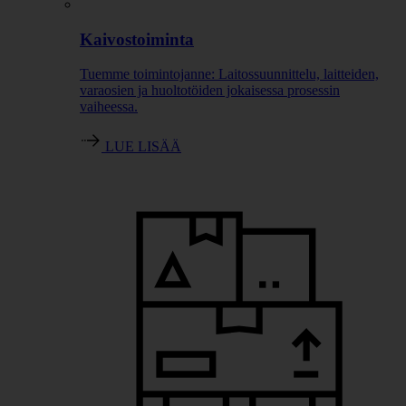
Kaivostoiminta
Tuemme toimintojanne: Laitossuunnittelu, laitteiden,
varaosien ja huoltotöiden jokaisessa prosessin
vaiheessa.
LUE LISÄÄ