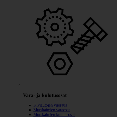
Vara- ja kulutusosat
Kiviautojen vuoraus
Murskaimien varaosat
Murskaimien kulutusosat