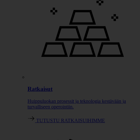
Ratkaisut
Huippuluokan prosessit ja teknologia kestävään ja
turvalliseen operointiin.
TUTUSTU RATKAISUIHIMME