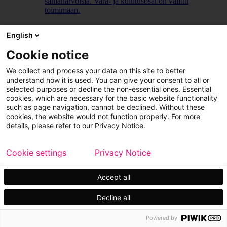
samanarvoisia. Vara- ja kulutusosat on valittu
toimimaan.
LUE LISÄÄ
English
Cookie notice
We collect and process your data on this site to better
understand how it is used. You can give your consent to all or
selected purposes or decline the non-essential ones. Essential
cookies, which are necessary for the basic website functionality
such as page navigation, cannot be declined. Without these
cookies, the website would not function properly. For more
details, please refer to our Privacy Notice.
Cookie settings
Privacy Notice
Accept all
Decline all
Powered by