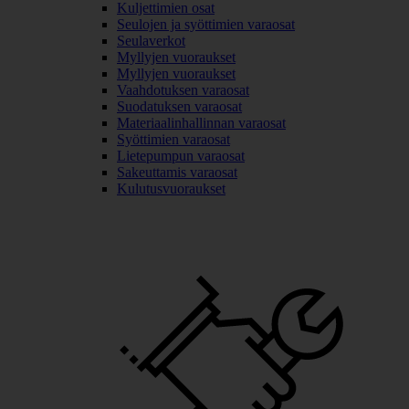
Kuljettimien osat
Seulojen ja syöttimien varaosat
Seulaverkot
Myllyjen vuoraukset
Myllyjen vuoraukset
Vaahdotuksen varaosat
Suodatuksen varaosat
Materiaalinhallinnan varaosat
Syöttimien varaosat
Lietepumpun varaosat
Sakeuttamis varaosat
Kulutusvuoraukset