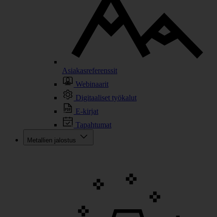
Asiakasreferenssit
Webinaarit
Digitaaliset työkalut
E-kirjat
Tapahtumat
Metallien jalostus