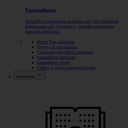
Vastuullisuus
Metsoille vastuullisuus tarkoittaa sitä, että toimimme
tehokkaasti sekä ympäristön, talouden ja ihmisten
kannalta kestävästi.
Metso Plus -tarjoama
Terveys & turvallisuus
Ympäristöystävällistä toimintaa
Vastuullinen hankinta
Sosiaalinen vastuu
Etiikka ja vaatimustenmukaisuus
Uutishuone