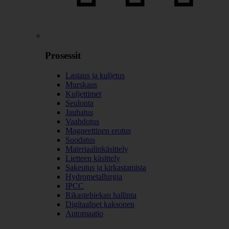
Prosessit
Lastaus ja kuljetus
Murskaus
Kuljettimet
Seulonta
Jauhatus
Vaahdotus
Magneettinen erotus
Suodatus
Materiaalinkäsittely
Lietteen käsittely
Sakeutus ja kirkastamista
Hydrometallurgia
IPCC
Rikastehiekan hallinta
Digitaaliset kaksonen
Automaatio