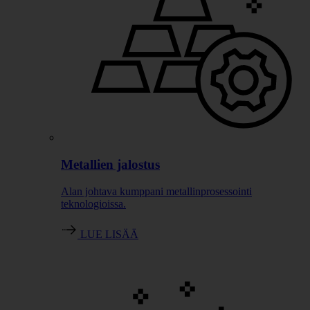
Metallien jalostus
Alan johtava kumppani metallinprosessointi
teknologioissa.
LUE LISÄÄ