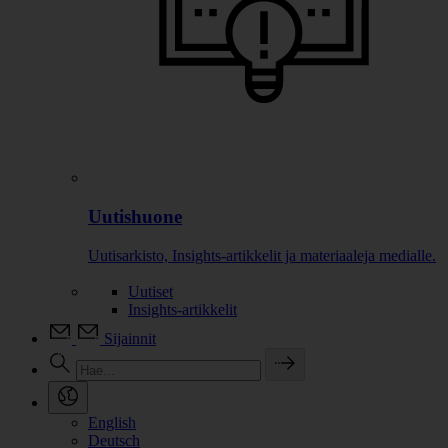
Uutishuone
Uutisarkisto, Insights-artikkelit ja materiaaleja medialle.
Uutiset
Insights-artikkelit
Sijainnit
English
Deutsch