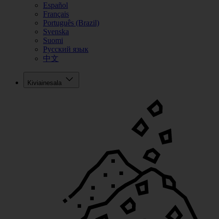
Español
Français
Português (Brazil)
Svenska
Suomi
Русский язык
中文
Kiviainesala