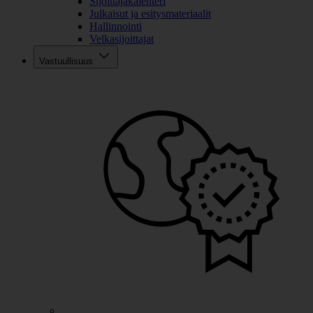
Sijoittajakalenteri
Julkaisut ja esitysmateriaalit
Hallinnointi
Velkasijoittajat
Vastuullisuus