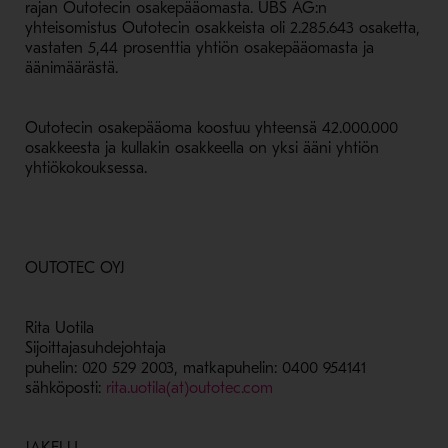
rajan Outotecin osakepääomasta. UBS AG:n
yhteisomistus Outotecin osakkeista oli 2.285.643 osaketta,
vastaten 5,44 prosenttia yhtiön osakepääomasta ja
äänimäärästä.
Outotecin osakepääoma koostuu yhteensä 42.000.000
osakkeesta ja kullakin osakkeella on yksi ääni yhtiön
yhtiökokouksessa.
OUTOTEC OYJ
Rita Uotila
Sijoittajasuhdejohtaja
puhelin: 020 529 2003, matkapuhelin: 0400 954141
sähköposti:
rita.uotila(at)outotec.com