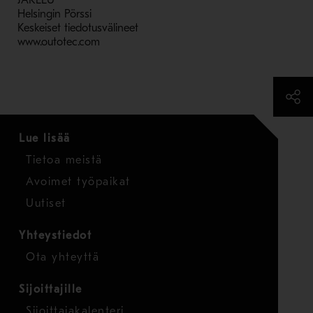
JAKELU
Helsingin Pörssi
Keskeiset tiedotusvälineet
www.outotec.com
Lue lisää
Tietoa meistä
Avoimet työpaikat
Uutiset
Yhteystiedot
Ota yhteyttä
Sijoittajille
Sijoittajakalenteri