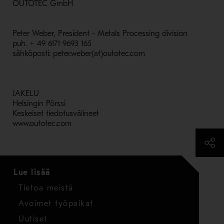
OUTOTEC GmbH
Peter Weber, President - Metals Processing division
puh. + 49 6171 9693 165
sähköposti: peter.weber(at)outotec.com
JAKELU
Helsingin Pörssi
Keskeiset tiedotusvälineet
www.outotec.com
Lue lisää
Tietoa meistä
Avoimet työpaikat
Uutiset