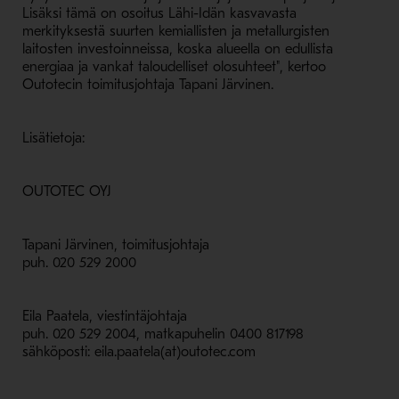
Lisäksi tämä on osoitus Lähi-Idän kasvavasta
merkityksestä suurten kemiallisten ja metallurgisten
laitosten investoinneissa, koska alueella on edullista
energiaa ja vankat taloudelliset olosuhteet", kertoo
Outotecin toimitusjohtaja Tapani Järvinen.
Lisätietoja:
OUTOTEC OYJ
Tapani Järvinen, toimitusjohtaja
puh. 020 529 2000
Eila Paatela, viestintäjohtaja
puh. 020 529 2004, matkapuhelin 0400 817198
sähköposti: eila.paatela(at)outotec.com