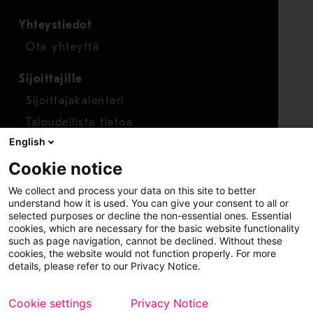
Yhteystiedot
Ota yhteyttä
Sijoittajille
Sijoittajakalenteri
Taloudellista tietoa
English
Osakkeet
Cookie notice
Raportoi huolenaihe
We collect and process your data on this site to better
Whistleblower-työkalu
understand how it is used. You can give your consent to all or
selected purposes or decline the non-essential ones. Essential
cookies, which are necessary for the basic website functionality
such as page navigation, cannot be declined. Without these
cookies, the website would not function properly. For more
details, please refer to our Privacy Notice.
Cookie settings
Privacy Notice
Copyright © 2026 Metso
Sivukartta