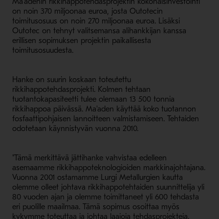
Ma'adenin rikkihappotehdasprojektin kokonaisinvestointi
on noin 370 miljoonaa euroa, josta Outotecin
toimitusosuus on noin 270 miljoonaa euroa. Lisäksi
Outotec on tehnyt valitsemansa alihankkijan kanssa
erillisen sopimuksen projektin paikallisesta
toimitusosuudesta.
Hanke on suurin koskaan toteutettu
rikkihappotehdasprojekti. Kolmen tehtaan
tuotantokapasiteetti tulee olemaan 13 500 tonnia
rikkihappoa päivässä. Ma'aden käyttää koko tuotannon
fosfaattipohjaisen lannoitteen valmistamiseen. Tehtaiden
odotetaan käynnistyvän vuonna 2010.
"Tämä merkittävä jättihanke vahvistaa edelleen
asemaamme rikkihappoteknologioiden markkinajohtajana.
Vuonna 2001 ostamamme Lurgi Metallurgien kautta
olemme olleet johtava rikkihappotehtaiden suunnittelija yli
80 vuoden ajan ja olemme toimittaneet yli 600 tehdasta
eri puolille maailmaa. Tämä sopimus osoittaa myös
kykymme toteuttaa ja johtaa laajoja tehdasprojekteja.