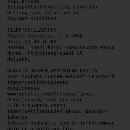
esittelevät

tilinpäätöstiedotteen, pidetään 
Helsingissä. Tilaisuus on

englanninkielinen.

TIEDOTUSTILAISUUS

Päivä: perjantai, 1.2.2008

Aika: 15.00-16.00

Paikka: Hotel Kämp, kokoushuone Paavo 
Nurmi, Pohjoisesplanadi 29,

Helsinki

OSALLISTUMINEN WEBCASTIN KAUTTA

Voit seurata suoraa webcast-lähetystä 
tiedotustilaisuudesta

osoitteessa 
www.outotec.com/Presentations. 
Rekisteröidy sivuille noin

5-10 minuuttia ennen 
tiedotustilaisuuden alkua. Webcast-
lähetys

tullaan nauhoittamaan ja julkaisemaan 
Outotecin kotisivuilla.
