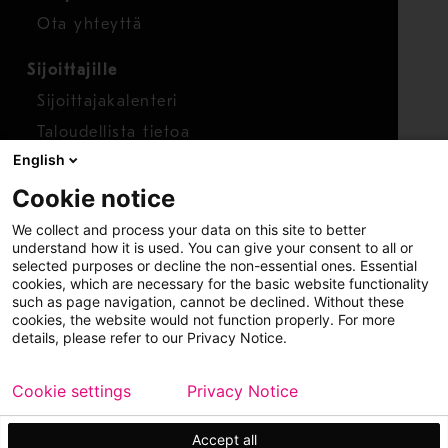
Ota yhteyttä
Sijoittajille
Sijoittajakalenteri
Taloudellista tietoa
English
Osakkeet
Cookie notice
Raportoi huolenaihe
We collect and process your data on this site to better
Whistleblower-työkalu
understand how it is used. You can give your consent to all or
selected purposes or decline the non-essential ones. Essential
cookies, which are necessary for the basic website functionality
such as page navigation, cannot be declined. Without these
cookies, the website would not function properly. For more
details, please refer to our Privacy Notice.
Cookie settings
Privacy Notice
Copyright © 2026 Metso
Sivukartta
Käyttöehdot
Tietosuoja
Tavaramerkit
Accept all