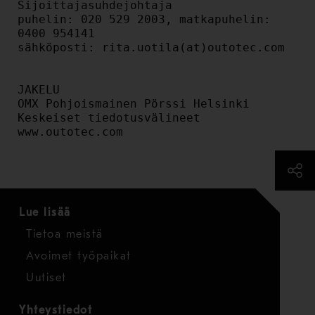
Sijoittajasuhdejohtaja

puhelin: 020 529 2003, matkapuhelin: 
0400 954141

sähköposti: rita.uotila(at)outotec.com

JAKELU

OMX Pohjoismainen Pörssi Helsinki

Keskeiset tiedotusvälineet

www.outotec.com
Lue lisää
Tietoa meistä
Avoimet työpaikat
Uutiset
Yhteystiedot