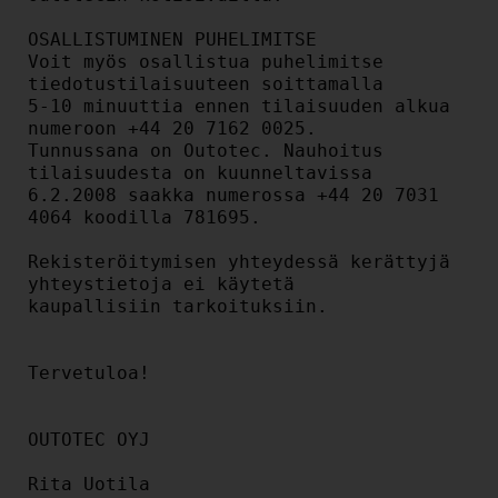
OSALLISTUMINEN PUHELIMITSE

Voit myös osallistua puhelimitse 
tiedotustilaisuuteen soittamalla

5-10 minuuttia ennen tilaisuuden alkua 
numeroon +44 20 7162 0025.

Tunnussana on Outotec. Nauhoitus 
tilaisuudesta on kuunneltavissa

6.2.2008 saakka numerossa +44 20 7031 
4064 koodilla 781695.

Rekisteröitymisen yhteydessä kerättyjä 
yhteystietoja ei käytetä

kaupallisiin tarkoituksiin.

Tervetuloa!

OUTOTEC OYJ

Rita Uotila
