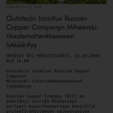
LOKAKUUTA 28, 2008
Outotecin toimitus Russian
Copper Companyn Miheevski-
rikastamohankkeeseen
lykkääntyy
OUTOTEC OYJ PÖRSSITIEDOTE, 28.10.2008 
KLO 16.00

Outotecin toimitus Russian Copper 
Companyn

Miheevski-rikastamohankkeeseen 
lykkääntyy

Russian Copper Company (RCC) on 
päättänyt siirtää Miheevskyn

porfyyri-kuparihankettaan Venäjällä 
projektirahoituksen vaikeutumisen
