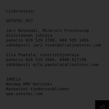
Lisätietoja:

OUTOTEC OYJ

Jari Rosendal, Minerals Processing -
divisioonan johtaja

puhelin 020 529 2700, 040 595 1456

sähköposti jari.rosendal(at)outotec.com

Eila Paatela, viestintäjohtaja

puhelin 020 529 2004, 0400 817198

sähköposti eila.paatela(at)outotec.com

JAKELU

Nasdaq OMX Helsinki

Keskeiset tiedotusvälineet

www.outotec.com