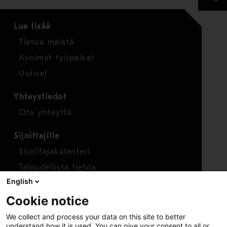
Lue lisää
Tietoa meistä
Avoimet työpaikat
Uutiset
Yhteystiedot
Ota yhteyttä
Sijoittajille
Sijoittajakalenteri
Taloudellista tietoa
English
Osakkeet
Cookie notice
Raportoi huolenaihe
We collect and process your data on this site to better
Whistleblower-työkalu
understand how it is used. You can give your consent to all or