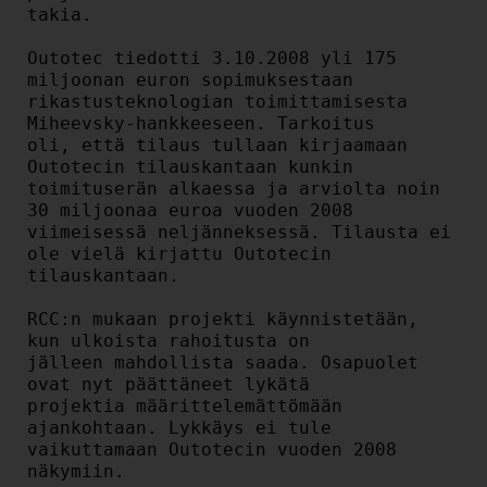
takia.

Outotec tiedotti 3.10.2008 yli 175 
miljoonan euron sopimuksestaan

rikastusteknologian toimittamisesta 
Miheevsky-hankkeeseen. Tarkoitus

oli, että tilaus tullaan kirjaamaan 
Outotecin tilauskantaan kunkin

toimituserän alkaessa ja arviolta noin 
30 miljoonaa euroa vuoden 2008

viimeisessä neljänneksessä. Tilausta ei 
ole vielä kirjattu Outotecin

tilauskantaan.

RCC:n mukaan projekti käynnistetään, 
kun ulkoista rahoitusta on

jälleen mahdollista saada. Osapuolet 
ovat nyt päättäneet lykätä

projektia määrittelemättömään 
ajankohtaan. Lykkäys ei tule

vaikuttamaan Outotecin vuoden 2008 
näkymiin.
