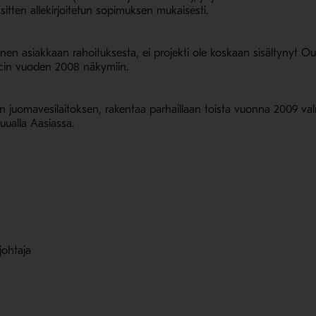
 sitten allekirjoitetun sopimuksen mukaisesti.
nen asiakkaan rahoituksesta, ei projekti ole koskaan sisältynyt Out
tecin vuoden 2008 näkymiin.
 juomavesilaitoksen, rakentaa parhaillaan toista vuonna 2009 valm
uualla Aasiassa.
johtaja