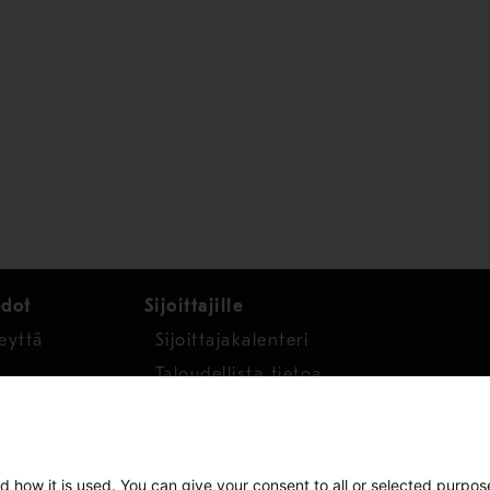
edot
Sijoittajille
eyttä
Sijoittajakalenteri
Taloudellista tietoa
Osakkeet
d how it is used. You can give your consent to all or selected purpos