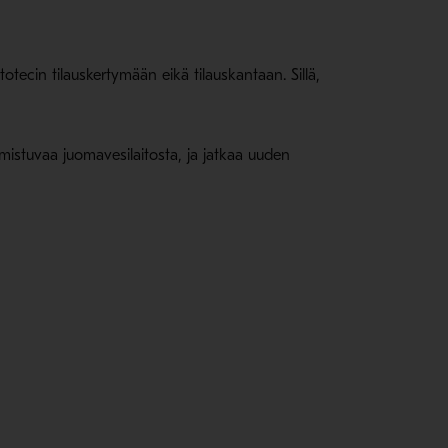
otecin tilauskertymään eikä tilauskantaan. Sillä,
istuvaa juomavesilaitosta, ja jatkaa uuden