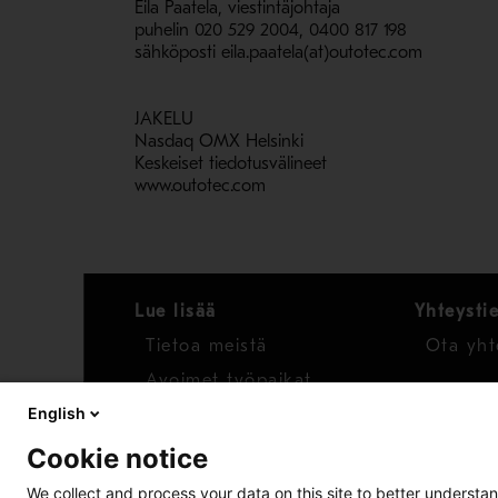
Eila Paatela, viestintäjohtaja
puhelin 020 529 2004, 0400 817 198
sähköposti eila.paatela(at)outotec.com
JAKELU
Nasdaq OMX Helsinki
Keskeiset tiedotusvälineet
www.outotec.com
Lue lisää
Yhteysti
Tietoa meistä
Ota yht
Avoimet työpaikat
English
Uutiset
Cookie notice
Raportoi huolenaihe
We collect and process your data on this site to better understan