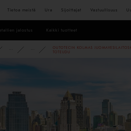
Siirry pääsisältöön
Tietoa meistä
Ura
Sijoittajat
Vastuullisuus
U
tallien jalostus
Kaikki tuotteet
OUTOTECIN KOLMAS JUOMAVESILAITOS
PYSY AJAN TASALLA
UUTISET
2008
TOTEUDU