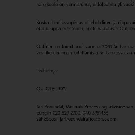
hankkeelle on varmistunut, ei toteuteta yli vuosi
Koska toimitussopimus oli ehdollinen ja riippuvai
että kauppa ei toteudu, ei ole vaikutusta Outo
Outotec on toimittanut vuonna 2003 Sri Lankaan
vesiliiketoiminnan kehittämistä Sri Lankassa ja m
Lisätietoja:
OUTOTEC OYJ
Jari Rosendal, Minerals Processing -divisioonan 
puhelin 020 529 2700, 040 5951456
sähköposti jari.rosendal(at)outotec.com