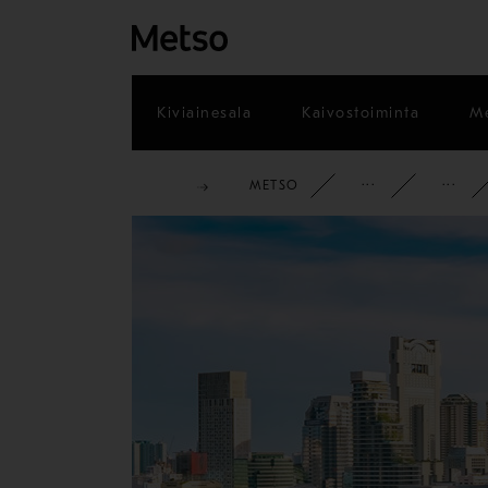
Kiviainesala
Kaivostoiminta
Me
METSO
YRITYS