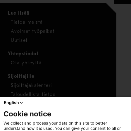
Lue lisää
Tietoa meistä
Avoimet työpaikat
Uutiset
Yhteystiedot
Ota yhteyttä
Sijoittajille
Sijoittajakalenteri
Taloudellista tietoa
English
Osakkeet
Cookie notice
Raportoi huolenaihe
We collect and process your data on this site to better
Whistleblower-työkalu
understand how it is used. You can give your consent to all or