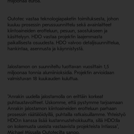
miljoonaa euroa.
Outotec vastaa teknologiapaketin toimituksesta, johon
kuuluu prosessin perussuunnittelu sekä avainlaitteet
kiintoaineiden erotteluun, pesuun, saostukseen ja
käsittelyyn. HDO vastaa projektin laajemmasta
paikallisesta osuudesta. HDO valvoo detaljisuunnittelua,
hankintaa, asennusta ja käynnistystä.
Jalostamon on suunniteltu tuottavan vuosittain 1,5
miljoonaa tonnia alumiinioksidia. Projektin arvioidaan
valmistuvan 18 kuukauden kuluttua.
"Anrakin uudella jalostamolla on erittäin korkeat
puhtaustavoitteet. Uskomme, että pystymme tarjoamaan
Anrakin jalostamon kiintoaineiden erotteluun parhaan
prosessin räätälöidyillä, puhtailla ratkaisuillamme. Yhteistyö
HDO:n kanssa lisää kustannustehokkuutta, sillä HDO:lla
on kokemusta useista vastaavista projekteista Intiassa",
Michael Missalla Outotecilta sanoo.