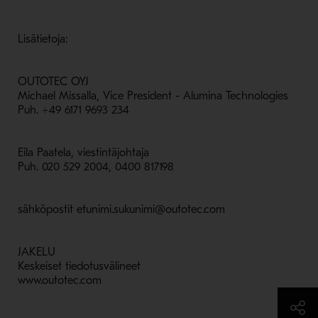
Lisätietoja:
OUTOTEC OYJ
Michael Missalla, Vice President - Alumina Technologies
Puh. +49 6171 9693 234
Eila Paatela, viestintäjohtaja
Puh. 020 529 2004, 0400 817198
sähköpostit etunimi.sukunimi@outotec.com
JAKELU
Keskeiset tiedotusvälineet
www.outotec.com