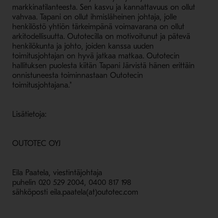
markkinatilanteesta. Sen kasvu ja kannattavuus on ollut
vahvaa. Tapani on ollut ihmisläheinen johtaja, jolle
henkilöstö yhtiön tärkeimpänä voimavarana on ollut
arkitodellisuutta. Outotecilla on motivoitunut ja pätevä
henkilökunta ja johto, joiden kanssa uuden
toimitusjohtajan on hyvä jatkaa matkaa. Outotecin
hallituksen puolesta kiitän Tapani Järvistä hänen erittäin
onnistuneesta toiminnastaan Outotecin
toimitusjohtajana."
Lisätietoja:
OUTOTEC OYJ
Eila Paatela, viestintäjohtaja
puhelin 020 529 2004, 0400 817 198
sähköposti eila.paatela(at)outotec.com