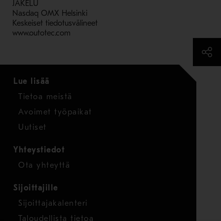
JAKELU
Nasdaq OMX Helsinki
Keskeiset tiedotusvälineet
www.outotec.com
Lue lisää
Tietoa meistä
Avoimet työpaikat
Uutiset
Yhteystiedot
Ota yhteyttä
Sijoittajille
Sijoittajakalenteri
Taloudellista tietoa