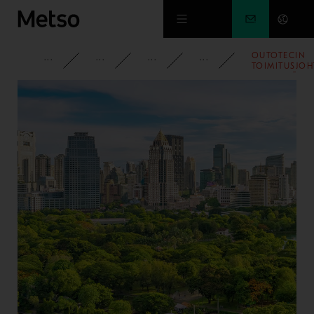
Siirry pääsisältöön
OUTOTECIN
YRITYS
PYSY AJAN TASALLA
UUTISET
2009
TOIMITUSJOH
TAPANI JÄRV
SIIRTYY
ELÄKKEELLE
VUODEN 200
LOPUSSA