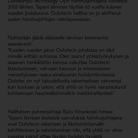
Outokumpu Technology Oy:n toimitusjohtajana vuodesta
2003 lähtien. Tapani Järvinen täyttää 63 vuotta kuluvan
vuoden joulukuussa. Outotecin hallitus on jo aloittanut
uuden toimitusjohtajan valintaprosessin.
Päätöstään jäädä eläkkeelle Järvinen kommentoi
seuraavasti:
"Kuuden vuoden jakso Outotecin johdossa on ollut
minulle erittäin antoisaa. Olen saanut yhteistyökykyisen ja
osaavan henkilöstön kanssa vaikuttaa Outotecin
listautumiseen, vahvaan kasvuun ja erinomaiseen
menestykseen raaka-ainebuumin hyödyntämisessä.
Outotec on nyt taloudelliselta rakenteeltaan vahvempi
kuin koskaan ja uskon, että yhtiö on hyvin varustautunut
kohtaamaan haasteellisimmatkin markkinatilanteet."
Hallituksen puheenjohtaja Risto Virrankoski toteaa:
"Tapani Järvisen keskeisiä saavutuksia toimitusjohtajana
ovat Outotecin rakenteen ja liiketoimintamallin
kehittäminen ja vahvistaminen niin, että yhtiö on viime
vuosina voinut ottaa täyden hyödyn hyvästä