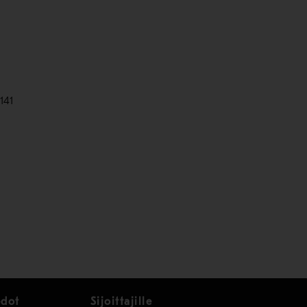
141
edot
Sijoittajille