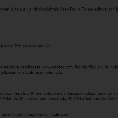
rvinen ja talous- ja rahoitusjohtaja Vesa-Pekka Takala esittelevät til
Kallela, Pohjoisesplanadi 29
laisuudesta osoitteessa www.outotec.com. Rekisteröidy sivuille noin
ulkaisemaan Outotecin kotisivuilla.
uuteen soittamalla 5-10 minuuttia ennen tilaisuuden alkua numeroo
.2009 klo 24.00 saakka numerossa +44 20 7031 4064 koodilla 83182
ja ei käytetä kaupallisiin tarkoituksiin.