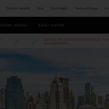
Siirry pääsisältöön
Tietoa meistä
Ura
Sijoittajat
Vastuullisuus
U
tallien jalostus
Kaikki tuotteet
OUTOTECIN OSAVUOSIKATSAUKSEN TAM
PYSY AJAN TASALLA
UUTISET
2009
JULKAISEMINEN