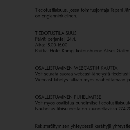
Tiedotustilaisuus, jossa toimitusjohtaja Tapani Jä
on englanninkielinen.
TIEDOTUSTILAISUUS
Päivä: perjantai, 24.4.
Aika: 15.00-16.00
Paikka: Hotel Kämp, kokoushuone Akseli Gallen-
OSALLISTUMINEN WEBCASTIN KAUTTA
Voit seurata suoraa webcast-lähetystä tiedotusti
Webcast-lähetys tullaan myös nauhoittamaan ja j
OSALLISTUMINEN PUHELIMITSE
Voit myös osallistua puhelimitse tiedotustilais
Nauhoitus tilaisuudesta on kuunneltavissa 27.4
Rekisteröitymisen yhteydessä kerättyjä yhteystieto