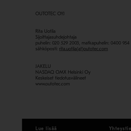
OUTOTEC OYJ
Rita Uotila
Sijoittajasuhdejohtaja
puhelin: 020 529 2003, matkapuhelin: 0400 954 
sähköposti:
rita.uotila(at)outotec.com
JAKELU
NASDAQ OMX Helsinki Oy
Keskeiset tiedotusvälineet
www.outotec.com
Lue lisää
Yhteysti