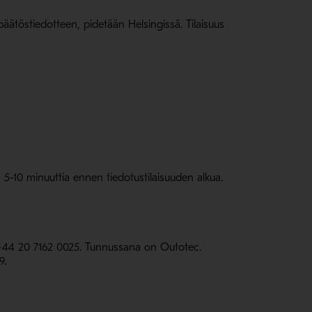
ipäätöstiedotteen, pidetään Helsingissä. Tilaisuus
 5-10 minuuttia ennen tiedotustilaisuuden alkua.
n +44 20 7162 0025. Tunnussana on Outotec.
9.