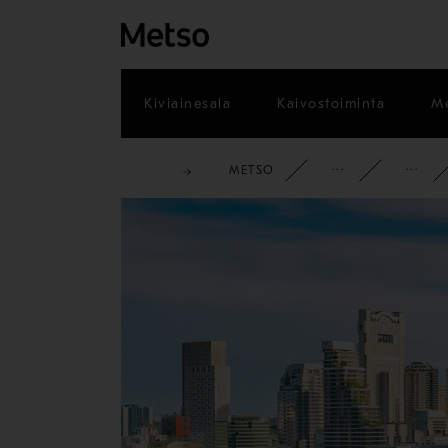
Kiviainesala
Kaivostoiminta
Me
METSO
YRITYS