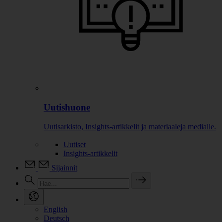
Uutishuone
Uutisarkisto, Insights-artikkelit ja materiaaleja medialle.
Uutiset
Insights-artikkelit
Sijainnit
English
Deutsch