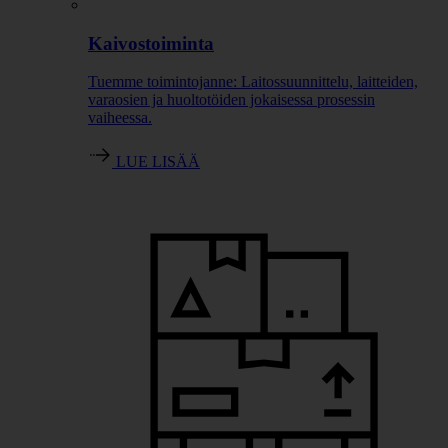
Kaivostoiminta
Tuemme toimintojanne: Laitossuunnittelu, laitteiden,
varaosien ja huoltotöiden jokaisessa prosessin
vaiheessa.
LUE LISÄÄ