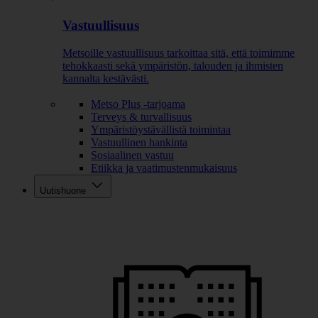
Vastuullisuus
Metsoille vastuullisuus tarkoittaa sitä, että toimimme
tehokkaasti sekä ympäristön, talouden ja ihmisten
kannalta kestävästi.
Metso Plus -tarjoama
Terveys & turvallisuus
Ympäristöystävällistä toimintaa
Vastuullinen hankinta
Sosiaalinen vastuu
Etiikka ja vaatimustenmukaisuus
Uutishuone