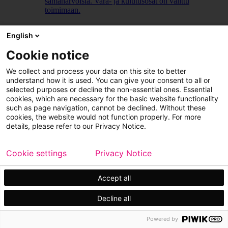
samanarvoisia. Vara- ja kulutusosat on valittu
toimimaan.
LUE LISÄÄ
English
Cookie notice
We collect and process your data on this site to better
understand how it is used. You can give your consent to all or
selected purposes or decline the non-essential ones. Essential
cookies, which are necessary for the basic website functionality
such as page navigation, cannot be declined. Without these
cookies, the website would not function properly. For more
details, please refer to our Privacy Notice.
Cookie settings
Privacy Notice
Accept all
Decline all
Powered by