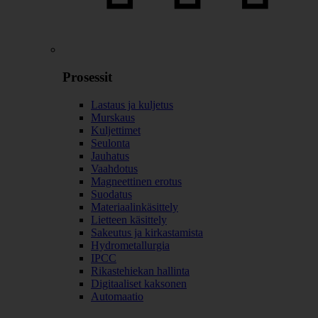
Prosessit
Lastaus ja kuljetus
Murskaus
Kuljettimet
Seulonta
Jauhatus
Vaahdotus
Magneettinen erotus
Suodatus
Materiaalinkäsittely
Lietteen käsittely
Sakeutus ja kirkastamista
Hydrometallurgia
IPCC
Rikastehiekan hallinta
Digitaaliset kaksonen
Automaatio