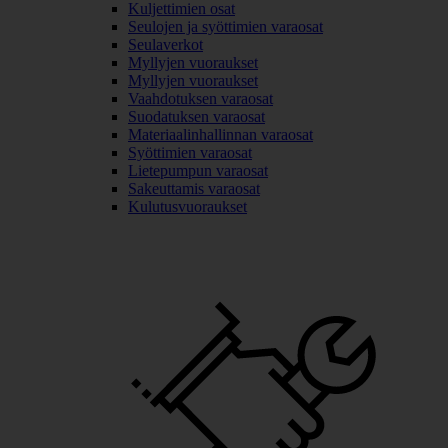
Kuljettimien osat
Seulojen ja syöttimien varaosat
Seulaverkot
Myllyjen vuoraukset
Myllyjen vuoraukset
Vaahdotuksen varaosat
Suodatuksen varaosat
Materiaalinhallinnan varaosat
Syöttimien varaosat
Lietepumpun varaosat
Sakeuttamis varaosat
Kulutusvuoraukset