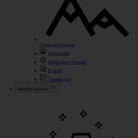
Asiakasreferenssit
Webinaarit
Digitaaliset työkalut
E-kirjat
Tapahtumat
Metallien jalostus