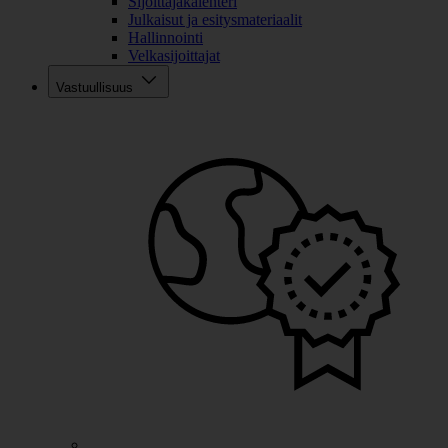
Sijoittajakalenteri
Julkaisut ja esitysmateriaalit
Hallinnointi
Velkasijoittajat
Vastuullisuus