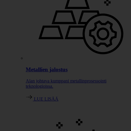
Metallien jalostus
Alan johtava kumppani metallinprosessointi
teknologioissa.
LUE LISÄÄ