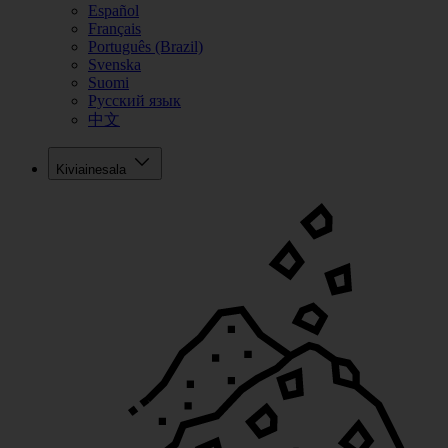
Español
Français
Português (Brazil)
Svenska
Suomi
Русский язык
中文
Kiviainesala