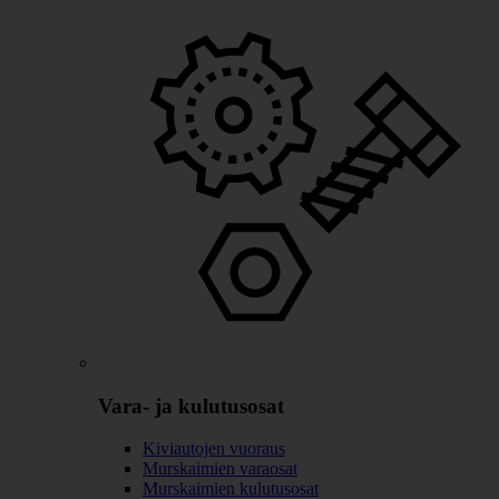
Vara- ja kulutusosat
Kiviautojen vuoraus
Murskaimien varaosat
Murskaimien kulutusosat