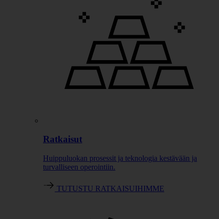
Ratkaisut
Huippuluokan prosessit ja teknologia kestävään ja
turvalliseen operointiin.
TUTUSTU RATKAISUIHIMME