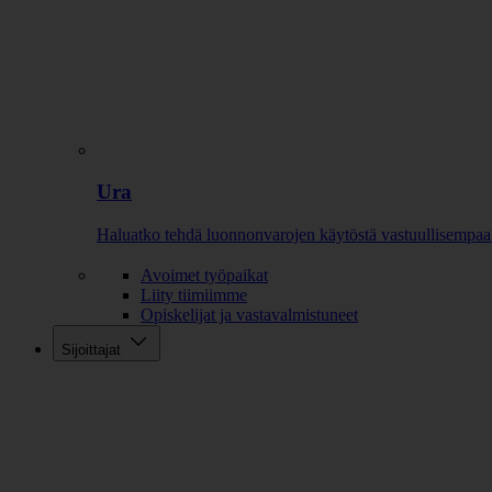
Ura
Haluatko tehdä luonnonvarojen käytöstä vastuullisempaa
Avoimet työpaikat
Liity tiimiimme
Opiskelijat ja vastavalmistuneet
Sijoittajat