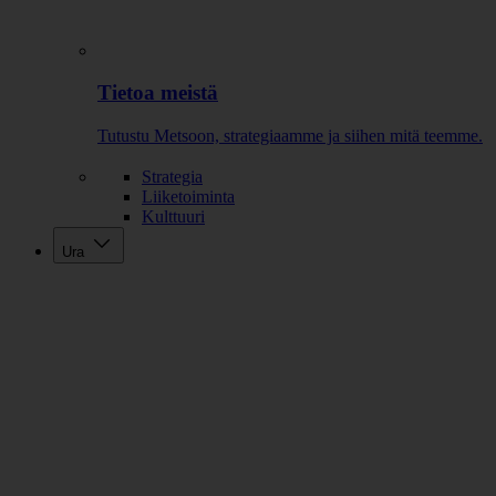
Tietoa meistä
Tutustu Metsoon, strategiaamme ja siihen mitä teemme.
Strategia
Liiketoiminta
Kulttuuri
Ura