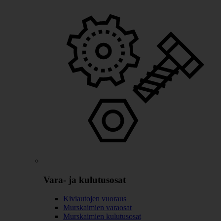
Vara- ja kulutusosat
Kiviautojen vuoraus
Murskaimien varaosat
Murskaimien kulutusosat