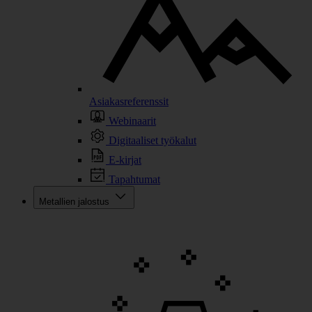
Asiakasreferenssit
Webinaarit
Digitaaliset työkalut
E-kirjat
Tapahtumat
Metallien jalostus