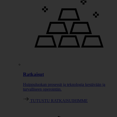
Ratkaisut
Huippuluokan prosessit ja teknologia kestävään ja
turvalliseen operointiin.
TUTUSTU RATKAISUIHIMME