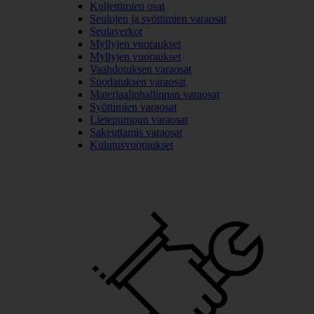
Kuljettimien osat
Seulojen ja syöttimien varaosat
Seulaverkot
Myllyjen vuoraukset
Myllyjen vuoraukset
Vaahdotuksen varaosat
Suodatuksen varaosat
Materiaalinhallinnan varaosat
Syöttimien varaosat
Lietepumpun varaosat
Sakeuttamis varaosat
Kulutusvuoraukset