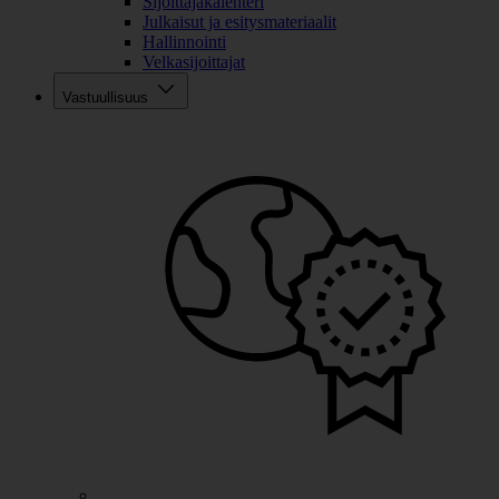
Sijoittajakalenteri
Julkaisut ja esitysmateriaalit
Hallinnointi
Velkasijoittajat
Vastuullisuus