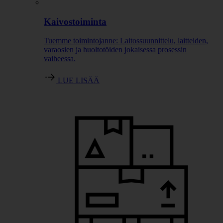
Kaivostoiminta
Tuemme toimintojanne: Laitossuunnittelu, laitteiden,
varaosien ja huoltotöiden jokaisessa prosessin
vaiheessa.
LUE LISÄÄ