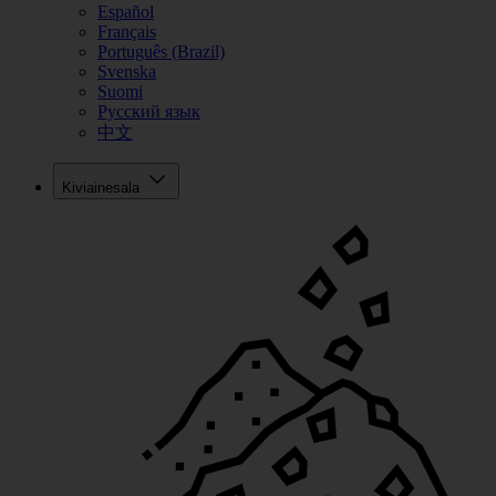
Español
Français
Português (Brazil)
Svenska
Suomi
Русский язык
中文
Kiviainesala