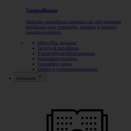
Vastuullisuus
Metsoille vastuullisuus tarkoittaa sitä, että toimimme
tehokkaasti sekä ympäristön, talouden ja ihmisten
kannalta kestävästi.
Metso Plus -tarjoama
Terveys & turvallisuus
Ympäristöystävällistä toimintaa
Vastuullinen hankinta
Sosiaalinen vastuu
Etiikka ja vaatimustenmukaisuus
Uutishuone