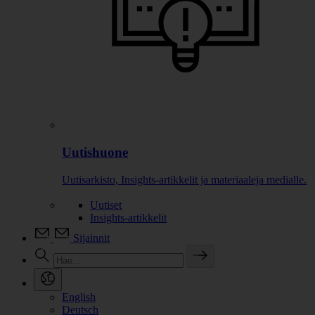
Uutishuone
Uutisarkisto, Insights-artikkelit ja materiaaleja medialle.
Uutiset
Insights-artikkelit
Sijainnit
English
Deutsch