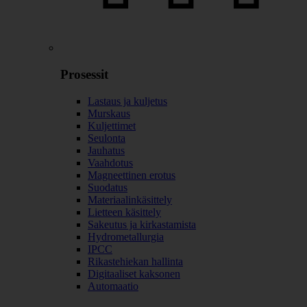
Prosessit
Lastaus ja kuljetus
Murskaus
Kuljettimet
Seulonta
Jauhatus
Vaahdotus
Magneettinen erotus
Suodatus
Materiaalinkäsittely
Lietteen käsittely
Sakeutus ja kirkastamista
Hydrometallurgia
IPCC
Rikastehiekan hallinta
Digitaaliset kaksonen
Automaatio