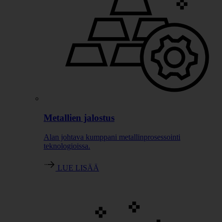
Metallien jalostus
Alan johtava kumppani metallinprosessointi
teknologioissa.
LUE LISÄÄ