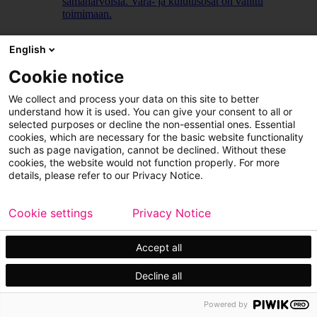
samanarvoisia. Vara- ja kulutusosat on valittu
toimimaan.
LUE LISÄÄ
English
Cookie notice
We collect and process your data on this site to better
understand how it is used. You can give your consent to all or
selected purposes or decline the non-essential ones. Essential
cookies, which are necessary for the basic website functionality
such as page navigation, cannot be declined. Without these
cookies, the website would not function properly. For more
details, please refer to our Privacy Notice.
Cookie settings
Privacy Notice
Accept all
Decline all
Powered by