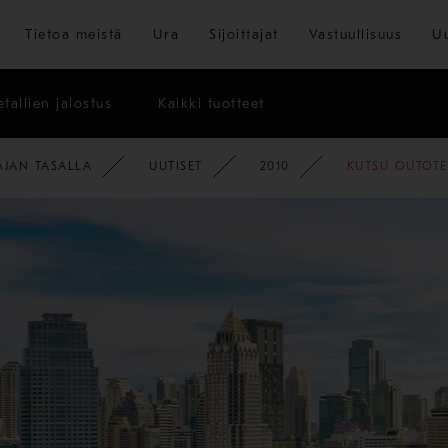
Siirry pääsisältöön
Tietoa meistä
Ura
Sijoittajat
Vastuullisuus
U
tallien jalostus
Kaikki tuotteet
AJAN TASALLA
UUTISET
2010
KUTSU OUTOTE