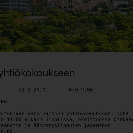
 yhtiökokoukseen
la ei
kuitenkaan oikeuteta hallitusta antamaan optio-oikeuksia henkilöstön
kannustamiseen. Valtuutus koskee sekä uusien osakkeiden antamista että omien
osakkeiden luovuttamista. Valtuutus on voimassa seuraavaan varsinaiseen
yhtiökokoukseen saakka.

17. Hallituksen ehdotus yhtiöjärjestyksen muuttamisesta

Hallitus ehdottaa varsinaiselle yhtiökokoukselle, että yhtiön yhtiöjärjestyksen
9 § muutetaan siten, että kutsu yhtiökokoukseen tulisi toimittaa vähintään 28
päivää ennen yhtiökokousta.

18. Hallituksen ehdotus rahalahjoituksen antamiseksi

Hallitus esittää varsinaiselle yhtiökokoukselle, että hallitus valtuutetaan
päättämään rahalahjoituksista valitsemilleen suomalaisille korkeakouluille
enintään 600.000 euroon asti. Hallitus toteaa, että lahjoitus on määrältään
kohtuullinen sekä yhtiön taloudellinen tilanne ja lahjoituksen tarkoitus
huomioon ottaen myös yhtiön edun mukainen.

19. Kokouksen päättäminen


B. YHTIÖKOKOUSASIAKIRJAT

Edellä mainitut yhtiökokouksen asialistalla olevat hallituksen ja sen
valiokuntien ehdotukset sekä tämä kokouskutsu ovat saatavilla Outotec Oyj:n
internetsivuilla osoitteessa www.outotec.com/yhtiokokous. Outotec Oyj:n
vuosikertomus, joka sisältää yhtiön tilinpäätöksen, toimintakertomuksen ja
tilintarkastuskertomuksen, on saatavilla mainituilla internetsivuilla
viimeistään torstaina 25.2.2010. Hallituksen ehdotukset ja tilinpäätösasiakirjat
ovat saatavilla yhtiökokouksessa, ja niistä sekä tästä kokouskutsusta lähetetään
pyydettäessä jäljennökset osakkeenomistajille. Yhtiökokouksen pöytäkirja on
nähtävillä edellä mainituilla internetsivuilla torstaina 1.4.2010 alkaen.

C.    OHJEITA KOKOUKSEEN OSALLISTUJILLE

1.     Osallistumisoikeus ja ilmoittautuminen

Oikeus osallistua yhtiökokoukseen on osakkeenomistajalla, joka on yhtiökokouksen
täsmäytyspäivänä maanantaina 8.3.2010 rekisteröity Euroclear Oy:n pitämään
yhtiön osakasluetteloon. Osakkeenomistaja, jonka osakkeet on merkitty hänen
henkilökohtaiselle arvo-osuustililleen, on rekisteröity yhtiön osakasluetteloon.

Yhtiön osakasluetteloon merkityn osakkeenomistajan, joka haluaa osallistua
yhtiökokoukseen, tulee ilmoittautua viimeistään maanantaina 8.3.2010 klo 10.00
mennessä. Yhtiökokoukseen voi ilmoittautua:

a) Outotec Oyj:n internetsivujen kautta osoitteessa
http://www.outotec.com/yhtiokokous;
b) sähköpostitse osoitteessa agm@outotec.com;
c) puhelimitse numeroon 020 529 2929 maanantaista perjantaihin klo 9-12.00;
d) kirjeitse yhtiön osoitteeseen Outotec Oyj, Yhtiökokous 2010, PL 86, 02201
Espoo; tai
e) faksilla numeroon 020 529 2200.

Ilmoittautumisen yhteydessä tulee ilmoittaa osakkeenomistajan nimi,
henkilötunnus, osoite, puhelinnumero sekä mahdollisen avustajan nimi.
Osakkeenomistajien Outotec Oyj:lle luovuttamia henkilötietoja käytetään vain
yhtiökokouksen ja siihen liittyvien tarpeellisten rekisteröintien käsittelyn
yhteydessä.

2.   Asiamiehen käyttäminen ja valtakirjat

Osakkeenomistaja saa osallistua yhtiökokoukseen ja käyttää siellä oikeuksiaan
asiamiehen välityksellä.

Osakkeenomistajan asiamiehen on esitettävä päivätty valtakirja, tai hänen on
muuten luotettavalla tavalla osoitettava olevansa oikeutettu edustamaan
osakkeenomistajaa. Mikäli osakkeenomistaja osallistuu yhtiökokoukseen usean
asiamiehen välityksellä, jotka edustavat osakkeenomistajaa eri
arvopaperitileillä olevilla osakkeilla, on ilmoittautumisen yhteydessä
ilmoitettava osakkeet joiden perusteella kukin asiamies edustaa
osakkeenomistajaa.

Mahdolliset valtakirjat pyydetään toimittamaan yhtiölle ennen ilmoittautumisajan
päättymistä.

3.   Hallintarekisteröidyn osakkeen omistaja

Hallintarekisteröityjen osakkeiden omistajalla on oikeus osallistua
yhtiökokoukseen niiden osakkeiden nojalla, joiden perusteella hänellä olisi
oikeus olla merkittynä Euroclear Finland Oy:n pitämään osakasluetteloon
maanantaina 8.3.2010. Osallistuminen edellyttää lisäksi, että osakkeenomistaja
on näiden osakkeiden nojalla merkitty Euroclear Finland Oy:n pitämään
tilapäiseen osakasluetteloon viimeistään maanantaina 15.3.2010 klo 10.00
mennessä. Hallintarekisteriin merkittyjen osakkeiden osalta tämä katsotaan
ilmoittautumiseksi yhtiökokoukseen.



Hallintarekisteröidyn osakkeen omistajaa kehotetaan pyytämään hyvissä ajoin
omaisuudenhoitajaltaan tarvittavat ohjeet koskien rekisteröitymistä tilapäiseen
osakasluetteloon, valtakirjojen antamista ja ilmoittautumista yhtiökokoukseen.
Omaisuudenhoitajan tilinhoitajayhteisö ilmoittaa hallintarekisteröidyn osakkeen
omistajan, joka haluaa osallistua varsinaiseen yhtiökokoukseen, merkittäväksi
tilapäiseen osakasluetteloon edellä mainittuun ajankohtaan mennessä. Lisätietoa
asioista on saatavilla myös yhtiön internetsivuilla osoitteessa
www.outotec.com/yhtiokokous.

4.   Muut tiedot

Yhtiökokouksessa läsnä olevalla osakkeenomistajalla on yhtiökokouksessa
osakeyhtiölain 5 luvun 25 §:n mukainen kyselyoikeus kokouksessa käsiteltävistä
asioista.

Outo