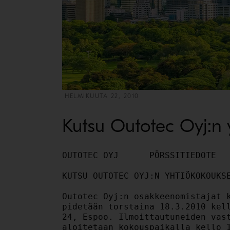
HELMIKUUTA 22, 2010
Kutsu Outotec Oyj:n
OUTOTEC OYJ      PÖRSSITIEDOTE         22.2.2010        KLO 9.00

KUTSU OUTOTEC OYJ:N YHTIÖKOKOUKSEEN

Outotec Oyj:n osakkeenomistajat kutsutaan varsinaiseen yhtiökokoukseen, joka
pidetään torstaina 18.3.2010 kello 11.00 alkaen Dipolissa, osoitteessa Otakaari
24, Espoo. Ilmoittautuneiden vastaanotto ja äänestyslippujen jakaminen
aloitetaan kokouspaikalla kello 10.00.

A. YHTIÖKOKOUKSESSA KÄSITELTÄVÄT ASIAT
Yhtiökokouksessa käsitellään seuraavat asiat:

1.     Kokouksen avaaminen

2.     Kokouksen järjestäytyminen

3.     Pöytäkirjantarkastajien ja ääntenlaskun valvojien valitseminen

4.     Kokouksen laillisuuden toteaminen

5.     Läsnäolevien toteaminen ja ääniluettelon vahvistaminen

6.     Vuoden 2009 tilinpäätöksen, toimintakertomuksen ja
tilintarkastuskertomuksen esittäminen

- Toimitusjohtajan katsauksen esittäminen

7. Tilinpäätöksen vahvistaminen

8. Taseen osoittaman voiton käyttäminen ja osingonmaksusta päättäminen

Hallitus ehdottaa varsinaiselle yhtiökokoukselle, että yhtiön jakokelpoisista
varoista maksetaan osinkoa 0,70 euroa osakkeelta. Osinko maksetaan
osakkeenomistajille, jotka osingonmaksun täsmäytyspäivänä tiistaina 23.3.2010
ovat merkittyinä Euroclear Oy:n pitämään yhtiön osakasluetteloon. Hallitus
ehdottaa, että osinko maksetaan torstaina 8.4.2010.

9. Vastuuvapaudesta päättäminen hallituksen jäsenille ja toimitusjohtajalle

10. Hallituksen jäsenten palkkioista päättäminen

Hallitus, joka kokonaisuudessaan toimii myös nimitysvaliokuntana, ehdottaa
varsinaiselle yhtiökokoukselle, että yhtiön hallituksen jäsenille maksetaan
seuraavat kuukausipalkkiot: hallituksen puheenjohtajalle 5 000 euroa ja
hallituksen muille jäsenille 3 000 euroa sekä hallituksen varapuheenjohtajalle
ja tarkastusvaliokunnan puheenjohtajalle lisäksi 1 000 euroa, ja että kullekin
hallituksen jäsenelle maksetaan 500 euron kokouskohtainen palkkio hallituksen ja
valiokuntien kokouksista sekä korvataan hallitustyöstä aiheutuvat suorat
kustannukset.

11. Hallituksen jäsenten lukumäärästä päättäminen

Hallitus, joka kokonaisuudessaan toimii myös nimitysvaliokuntana, ehdottaa
varsinaiselle yhtiökokoukselle hallituksen jäsenten lukumääräksi kuusi (6).

12. Hallituksen jäsenten valitseminen

Hallitus, joka kokonaisuudessaan toimii myös nimitysvaliokuntana, ehdottaa
varsinaiselle yhtiökokoukselle, että toimikaudeksi, joka päättyy vuoden 2011
varsinaisen yhtiökokouksen päättyessä, valitaan uudelleen hallituksen jäseniksi
yhtiön nykyiset hallituksen jäsenet Carl-Gustaf Bergström, Karri Kaitue, Hannu
Linnoinen ja Anssi Soila, ja että hallituksen puheenjohtajaksi valitaan
Carl-Gustaf Bergström. Hallitus, joka kokonaisuudessaan toimii myös
nimitysvaliokuntana, ehdottaa, että toimikaudeksi, joka päättyy vuoden 2011
varsinaisen yhtiökokouksen päättyessä, valitaan uusiksi hallituksen jäseniksi
Eija Ailasmaa ja Tapani Järvinen. Lisätietoja ehdokkaista on saatavilla yhtiön
internetsivuilla www.outotec.com/yhtiokokous. Hallituksen jäsen Risto
Virrankoski on ilmoittanut hallitukselle, että hän ei ole käytettävissä
hallituksen jäseniä valittaessa tulevalle toimikaudelle.

13. Tilintarkastajan palkkiosta päättäminen

Hallituksen tarkastusvaliokunta ehdottaa varsinaiselle yhtiökokoukselle, että
valittavalle tilintarkastajalle maksetaan palkkio tilintarkastajan kohtuullisen
laskun mukaan.

14. Tilintarkastajan valitseminen

Hallituksen tarkastusvaliokunta ehdottaa varsinaiselle yhtiökokoukselle, että
toimikaudeksi, joka päättyy vuoden 2011 varsinaisen yhtiökokouksen päättyessä,
valitaan uudelleen tilintarkastajaksi KPMG Oy Ab.

15. Hallituksen valtuuttaminen päättämään omien osakkeiden hankkimisesta

Hallitus ehdottaa varsinaiselle yhtiökokoukselle, että hallitus valtuutetaan
päättämään enintään 4.578.037 yhtiön oman osakkeen hankkimisesta. Ehdotettu
osakemäärä vastaa noin 10 prosenttia yhtiön kaikista osakkeista. Omia osakkeita
voidaan valtuutuksen nojalla hankkia vain vapaalla omalla pääomalla. Omia
osakkeita voidaan hankkia hankintapäivänä julkisessa kaupankäynnissä
muodostuvaan hintaan tai muuten markkinoilla muodostuvaan hintaan. Hallitus
päättää miten osakkeita hankitaan. Hankinnassa voidaan käyttää muun ohessa
johdannaisia. Omia osakkeita voidaan hankkia muuten kuin osakkeenomistajien
omistamien osakkeiden suhteessa (suunnattu hankkiminen). Valtuutus on voimassa
seuraavaan varsinaiseen yhtiökokoukseen saakka.

16. Hallituksen valtuuttaminen päättämään osakeannista sekä muiden osakkeisiin
oikeuttavien erityisten oikeuksien antamisesta

Hallitus ehdottaa varsinaiselle yhtiökokoukselle, että hallitus valtuutetaan
päättämään osakeannista sekä optio-oikeuksien ja muiden osakeyhtiölain 10 luvun
1 §:ssä tarkoitettujen osakkeisiin oikeuttavien erityisten oikeuksien
antamisesta seuraavasti: Valtuutuksen nojalla annettavien osakkeiden lukumäärä
voi olla yhteensä enintään 4.578.037 osaketta, mikä vastaa noin 10 prosenttia
yhtiön kaikista osakkeista. Hallitus päättää kaikista osakeannin ja osakkeisiin
oikeuttavien erityisten oikeuksien antamisen ehdoista ja sillä on oikeus poiketa
osakkeenomistajan merkintäetuoikeudesta (suunnattu anti). Valtuutuksel