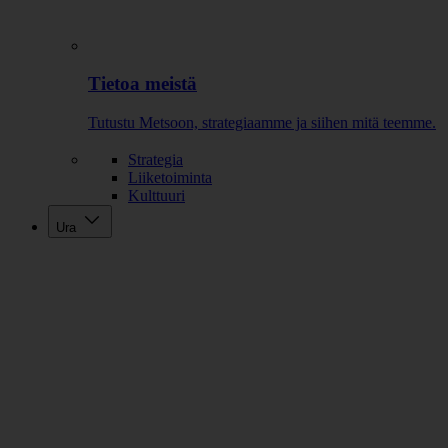
Tietoa meistä
Tutustu Metsoon, strategiaamme ja siihen mitä teemme.
Strategia
Liiketoiminta
Kulttuuri
Ura