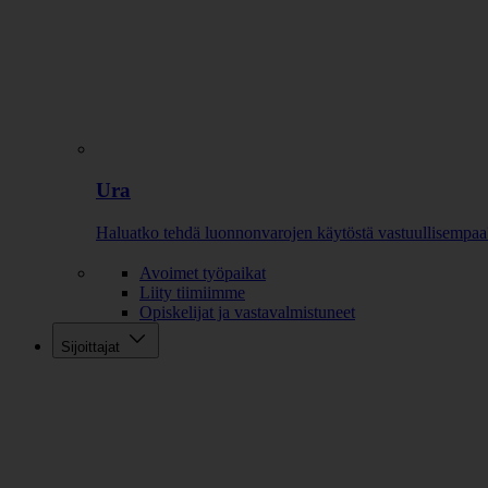
Ura
Haluatko tehdä luonnonvarojen käytöstä vastuullisempaa
Avoimet työpaikat
Liity tiimiimme
Opiskelijat ja vastavalmistuneet
Sijoittajat