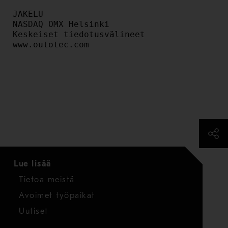
JAKELU

NASDAQ OMX Helsinki

Keskeiset tiedotusvälineet

www.outotec.com 

Lue lisää
Tietoa meistä
Avoimet työpaikat
Uutiset