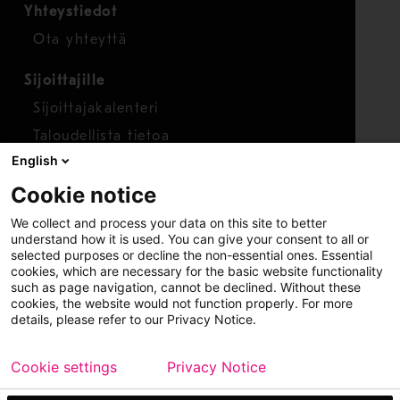
Yhteystiedot
Ota yhteyttä
Sijoittajille
Sijoittajakalenteri
Taloudellista tietoa
English
Osakkeet
Cookie notice
Raportoi huolenaihe
We collect and process your data on this site to better
Whistleblower-työkalu
understand how it is used. You can give your consent to all or
selected purposes or decline the non-essential ones. Essential
cookies, which are necessary for the basic website functionality
such as page navigation, cannot be declined. Without these
cookies, the website would not function properly. For more
details, please refer to our Privacy Notice.
Cookie settings
Privacy Notice
Copyright © 2026 Metso
Sivukartta
Käyttöehdot
Tietosuoja
Tavaramerkit