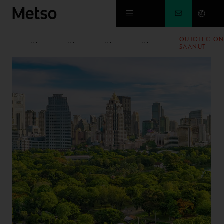
Siirry pääsisältöön
OUTOTEC O
YRITYS
PYSY AJAN TASALLA
UUTISET
2010
SAANUT
AUSMELTIN-
YRITYSOSTO
PÄÄTÖKSEEN