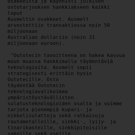
osakkeista ja käynnisti julkisen 
ostotarjouksen hankkiakseen kaikki 
loput

Ausmeltin osakkeet. Ausmelt 
arvostettiin transaktiossa noin 50 
miljoonaan

Australian dollariin (noin 31 
miljoonaan euroon).

 "Outotecin tavoitteena on hakea kasvua 
muun muassa hankkimalla täydentäviä

teknologioita. Ausmelt sopii 
strategisesti erittäin hyvin 
Outotecille. Osto

täydentää Outotecin 
teknologiavalikoimaa 
ympäristöystävällisten

sulatusteknologioiden osalta ja voimme 
tarjota pienempiä kupari- ja

nikkelisulattoja sekä ratkaisuja 
rautametalleille, sinkki-, lyijy- ja

tinarikasteille, sinkkipitoisille 
sakoille sekä useille 