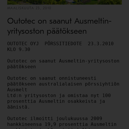
MAALISKUUTA 23, 2010
Outotec on saanut Ausmeltin-
yritysoston päätökseen
OUTOTEC OYJ  PÖRSSITIEDOTE  23.3.2010  
KLO 9.30

Outotec on saanut Ausmeltin-yritysoston 
päätökseen

Outotec on saanut onnistuneesti 
päätökseen australialaisen pörssiyhtiön 
Ausmelt

Ltd:n yritysoston ja omistaa nyt 100 
prosenttia Ausmeltin osakkeista ja 
äänistä.

Outotec ilmoitti joulukuussa 2009 
hankkineensa 19,9 prosenttia Ausmeltin
