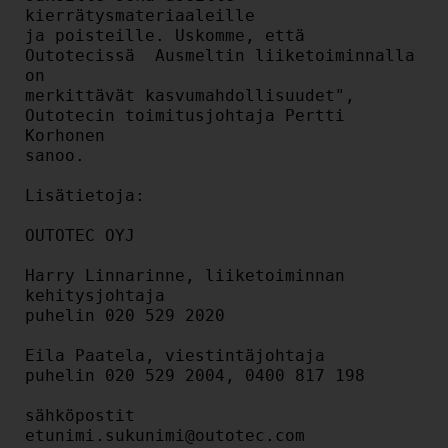
kierrätysmateriaaleille

ja poisteille. Uskomme, että 
Outotecissä  Ausmeltin liiketoiminnalla 
on

merkittävät kasvumahdollisuudet", 
Outotecin toimitusjohtaja Pertti 
Korhonen

sanoo.

Lisätietoja:

OUTOTEC OYJ

Harry Linnarinne, liiketoiminnan 
kehitysjohtaja

puhelin 020 529 2020

Eila Paatela, viestintäjohtaja

puhelin 020 529 2004, 0400 817 198

sähköpostit 
etunimi.sukunimi@outotec.com 