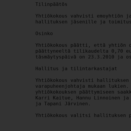
Tilinpäätös

Yhtiökokous vahvisti emoyhtiön ja
hallituksen jäsenille ja toimitus
Osinko

Yhtiökokous päätti, että yhtiön o
päättyneeltä tilikaudelta 0,70 eu
täsmäytyspäivä on 23.3.2010 ja os
Hallitus ja tilintarkastajat

Yhtiökokous vahvisti hallituksen 
varapuheenjohtaja mukaan lukien. 
yhtiökokouksen päättymiseen saakk
Karri Kaitue, Hannu Linnoinen ja 
ja Tapani Järvinen.

Yhtiökokous valitsi hallituksen p