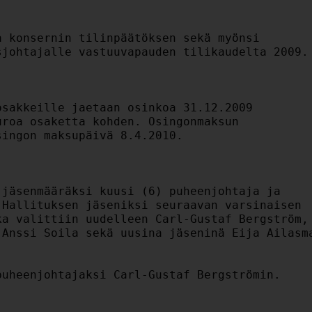
 konsernin tilinpäätöksen sekä myönsi

johtajalle vastuuvapauden tilikaudelta 2009.

sakkeille jaetaan osinkoa 31.12.2009

roa osaketta kohden. Osingonmaksun

ingon maksupäivä 8.4.2010.

jäsenmääräksi kuusi (6) puheenjohtaja ja

Hallituksen jäseniksi seuraavan varsinaisen

a valittiin uudelleen Carl-Gustaf Bergström,

Anssi Soila sekä uusina jäseninä Eija Ailasma
uheenjohtajaksi Carl-Gustaf Bergströmin.
