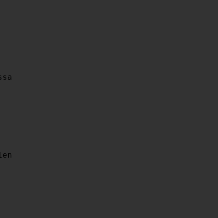
sa

en
