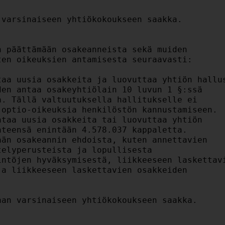
varsinaiseen yhtiökokoukseen saakka.

 päättämään osakeanneista sekä muiden

en oikeuksien antamisesta seuraavasti:

aa uusia osakkeita ja luovuttaa yhtiön hallus
en antaa osakeyhtiölain 10 luvun 1 §:ssä

. Tällä valtuutuksella hallitukselle ei

optio-oikeuksia henkilöstön kannustamiseen.

taa uusia osakkeita tai luovuttaa yhtiön

teensä enintään 4.578.037 kappaletta.

än osakeannin ehdoista, kuten annettavien

elyperusteista ja lopullisesta

ntöjen hyväksymisestä, liikkeeseen laskettavi
a liikkeeseen laskettavien osakkeiden

an varsinaiseen yhtiökokoukseen saakka.
