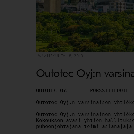
MAALISKUUTA 18, 2010
Outotec Oyj:n varsin
OUTOTEC OYJ       PÖRSSITIEDOTE  
Outotec Oyj:n varsinaisen yhtiöko
Outotec Oyj:n varsinainen yhtiöko
Kokouksen avasi yhtiön hallitukse
puheenjohtajana toimi asianajaja 