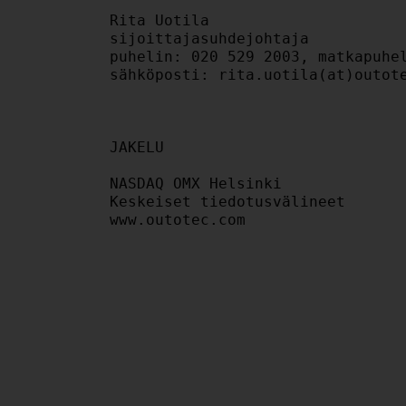
Rita Uotila

sijoittajasuhdejohtaja

puhelin: 020 529 2003, matkapuhel
JAKELU

NASDAQ OMX Helsinki

Keskeiset tiedotusvälineet

www.outotec.com
