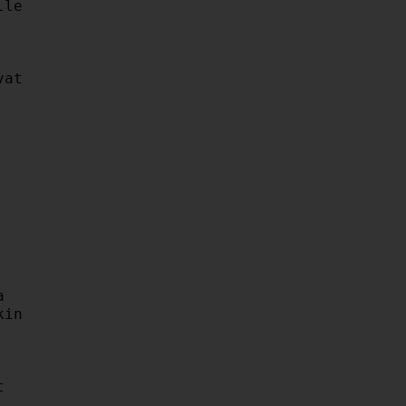
le

at



in


