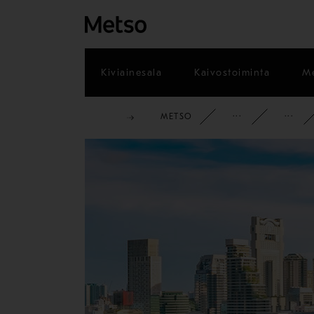
Kiviainesala
Kaivostoiminta
Me
METSO
YRITYS