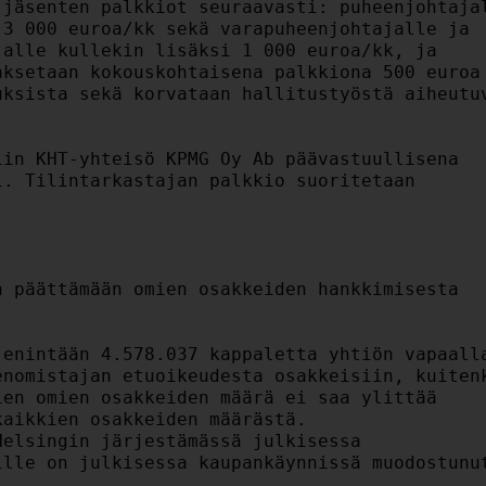
jäsenten palkkiot seuraavasti: puheenjohtajal
3 000 euroa/kk sekä varapuheenjohtajalle ja

alle kullekin lisäksi 1 000 euroa/kk, ja

ksetaan kokouskohtaisena palkkiona 500 euroa

ksista sekä korvataan hallitustyöstä aiheutuv
in KHT-yhteisö KPMG Oy Ab päävastuullisena

. Tilintarkastajan palkkio suoritetaan

 päättämään omien osakkeiden hankkimisesta

enintään 4.578.037 kappaletta yhtiön vapaalla
nomistajan etuoikeudesta osakkeisiin, kuitenk
en omien osakkeiden määrä ei saa ylittää

aikkien osakkeiden määrästä.

elsingin järjestämässä julkisessa

lle on julkisessa kaupankäynnissä muodostunut