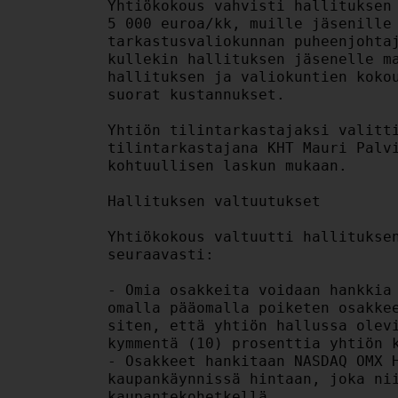
Yhtiökokous vahvisti hallituksen 
5 000 euroa/kk, muille jäsenille 
tarkastusvaliokunnan puheenjohtaj
kullekin hallituksen jäsenelle ma
hallituksen ja valiokuntien kokou
suorat kustannukset.

Yhtiön tilintarkastajaksi valitti
tilintarkastajana KHT Mauri Palvi
kohtuullisen laskun mukaan.

Hallituksen valtuutukset

Yhtiökokous valtuutti hallituksen
seuraavasti:

- Omia osakkeita voidaan hankkia 
omalla pääomalla poiketen osakkee
siten, että yhtiön hallussa olevi
kymmentä (10) prosenttia yhtiön k
- Osakkeet hankitaan NASDAQ OMX H
kaupankäynnissä hintaan, joka nii
kaupantekohetkellä.
