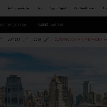
Siirry pääsisältöön
Tietoa meistä
Ura
Sijoittajat
Vastuullisuus
U
tallien jalostus
Kaikki tuotteet
PYSY AJAN TASALLA
UUTISET
2010
OUTOTEC OYJ:N VARSINAISEN 