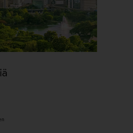
iä
n
