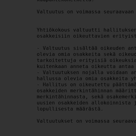
Valtuutus on voimassa seuraavaan 
Yhtiökokous valtuutti hallituksen
osakkeisiin oikeuttavien erityist
- Valtuutus sisältää oikeuden ant
olevia omia osakkeita sekä oikeud
tarkoitettuja erityisiä oikeuksia
kuitenkaan anneta oikeutta antaa 
- Valtuutuksen nojalla voidaan an
hallussa olevia omia osakkeita yh
- Hallitus on oikeutettu päättämä
osakkeiden merkintähinnan määritt
merkintähinnasta, sekä osakemerki
uusien osakkeiden allokoinnista j
lopullisesta määrästä.

Valtuutukset on voimassa seuraava