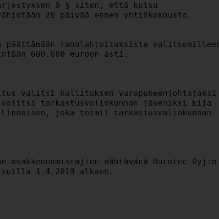
rjestyksen 9 § siten, että kutsu

ähintään 28 päivää ennen yhtiökokousta.

 päättämään rahalahjoituksista valitsemilleen
ntään 600.000 euroon asti.

tus valitsi hallituksen varapuheenjohtajaksi

valitsi tarkastusvaliokunnan jäseniksi Eija

Linnoisen, joka toimii tarkastusvaliokunnan

n osakkeenomistajien nähtävänä Outotec Oyj:n

vuilla 1.4.2010 alkaen.
