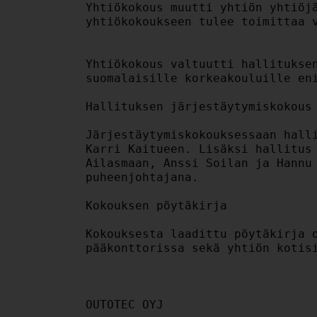
Yhtiökokous muutti yhtiön yhtiöjä
yhtiökokoukseen tulee toimittaa v
Yhtiökokous valtuutti hallituksen
suomalaisille korkeakouluille eni
Hallituksen järjestäytymiskokous

Järjestäytymiskokouksessaan halli
Karri Kaitueen. Lisäksi hallitus 
Ailasmaan, Anssi Soilan ja Hannu 
puheenjohtajana.

Kokouksen pöytäkirja

Kokouksesta laadittu pöytäkirja o
pääkonttorissa sekä yhtiön kotisi
OUTOTEC OYJ
