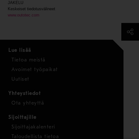
JAKELU
Keskeiset tiedotusvälineet
www.outotec.com
Lue lisää
Tietoa meistä
Avoimet työpaikat
Uutiset
Yhteystiedot
Ota yhteyttä
Sijoittajille
Sijoittajakalenteri
Taloudellista tietoa