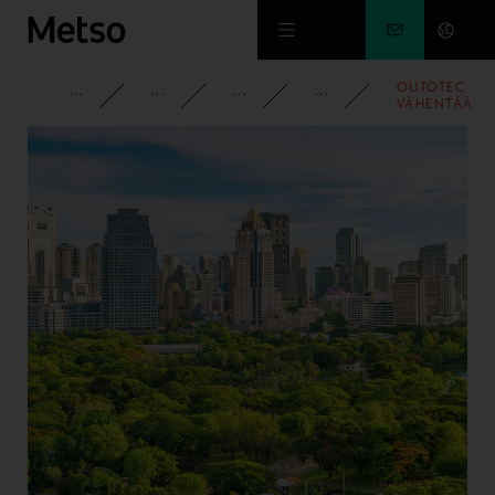
Siirry pääsisältöön
OUTOTEC
YRITYS
PYSY AJAN TASALLA
UUTISET
2010
VÄHENTÄÄ
YLI SATA
HENKILÖÄ
SUOMESSA