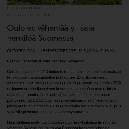
LEHDISTÖTIEDOTE
MAALISKUUTA 30, 2010
Outotec vähentää yli sata
henkilöä Suomessa
OUTOTEC OYJ LEHDISTÖTIEDOTE, 30.3.2010 KLO 13.00
Outotec vähentää yli sata henkilöä Suomessa
Outotec julkisti 9.2.2010 uuden toimintamallin, toimenpiteet sisäisen
tehokkuuden parantamiseksi ja tavoitteet 25 miljoonan euron
säästöistä vuosittaisissa kiinteissä kuluissa verrattuna vuoden 2009
neljännen vuosineljänneksen kustannustasoon. Osa tavoitelluista
säästöistä toteutuu henkilöstövähennyksenä. Yhtiö on saanut
päätökseen 11.2.2010 Suomessa käynnistämänsä YT-neuvottelut,
joissa etsittiin vaihtoehtoisia säästökohteita sekä toimenpiteitä, joilla
voitaisiin pienentää työvoiman vähennystarvetta.
Neuvottelujen päätyttyä Outotecin Suomen yksiköistä irtisanotaan
yhteensä 84 henkilöä, joista osa Espoosta konserninjohdosta,