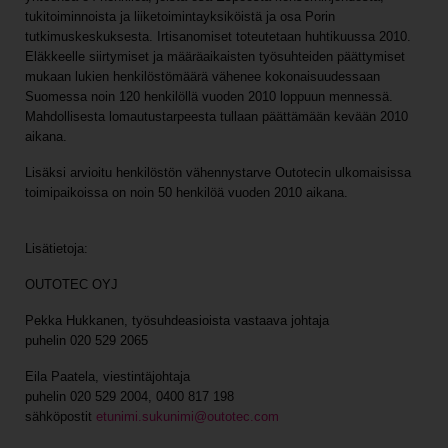
tukitoiminnoista ja liiketoimintayksiköistä ja osa Porin
tutkimuskeskuksesta. Irtisanomiset toteutetaan huhtikuussa 2010.
Eläkkeelle siirtymiset ja määräaikaisten työsuhteiden päättymiset
mukaan lukien henkilöstömäärä vähenee kokonaisuudessaan
Suomessa noin 120 henkilöllä vuoden 2010 loppuun mennessä.
Mahdollisesta lomautustarpeesta tullaan päättämään kevään 2010
aikana.
Lisäksi arvioitu henkilöstön vähennystarve Outotecin ulkomaisissa
toimipaikoissa on noin 50 henkilöä vuoden 2010 aikana.
Lisätietoja:
OUTOTEC OYJ
Pekka Hukkanen, työsuhdeasioista vastaava johtaja
puhelin 020 529 2065
Eila Paatela, viestintäjohtaja
puhelin 020 529 2004, 0400 817 198
sähköpostit
etunimi.sukunimi@outotec.com