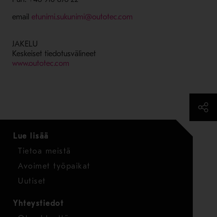
email
etunimi.sukunimi@outotec.com
JAKELU
Keskeiset tiedotusvälineet
www.outotec.com
Lue lisää
Tietoa meistä
Avoimet työpaikat
Uutiset
Yhteystiedot