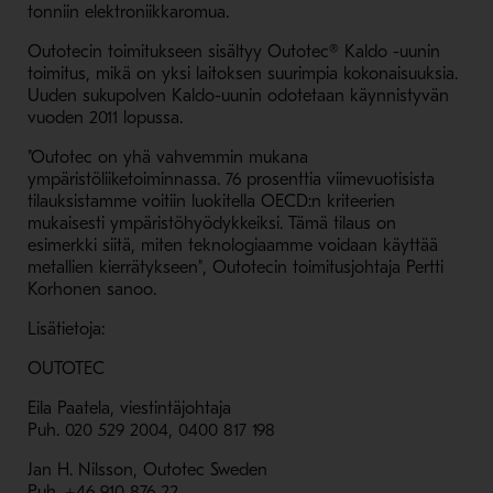
tonniin elektroniikkaromua.
Outotecin toimitukseen sisältyy Outotec® Kaldo -uunin
toimitus, mikä on yksi laitoksen suurimpia kokonaisuuksia.
Uuden sukupolven Kaldo-uunin odotetaan käynnistyvän
vuoden 2011 lopussa.
"Outotec on yhä vahvemmin mukana
ympäristöliiketoiminnassa. 76 prosenttia viimevuotisista
tilauksistamme voitiin luokitella OECD:n kriteerien
mukaisesti ympäristöhyödykkeiksi. Tämä tilaus on
esimerkki siitä, miten teknologiaamme voidaan käyttää
metallien kierrätykseen", Outotecin toimitusjohtaja Pertti
Korhonen sanoo.
Lisätietoja:
OUTOTEC
Eila Paatela, viestintäjohtaja
Puh. 020 529 2004, 0400 817 198
Jan H. Nilsson, Outotec Sweden
Puh. +46 910 876 22