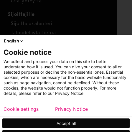
Ota yhteyttä
Sijoittajille
Sijoittajakalenteri
Taloudellista tietoa
English
Osakkeet
Cookie notice
Raportoi huolenaihe
We collect and process your data on this site to better
Whistleblower-työkalu
understand how it is used. You can give your consent to all or
selected purposes or decline the non-essential ones. Essential
cookies, which are necessary for the basic website functionality
such as page navigation, cannot be declined. Without these
cookies, the website would not function properly. For more
details, please refer to our Privacy Notice.
Cookie settings
Privacy Notice
Copyright © 2026 Metso
Sivukartta
Käyttöehdot
Tietosuoja
Tavaramerkit
Accept all