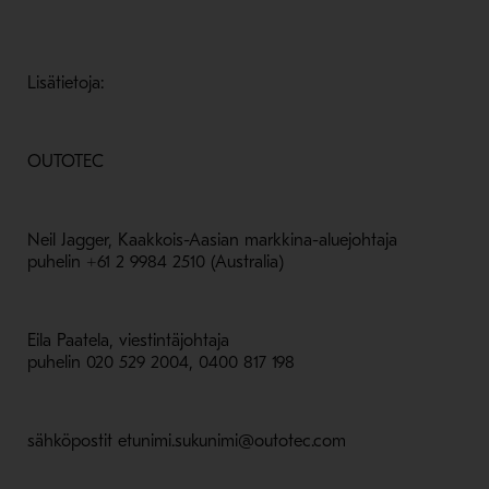
Lisätietoja:
OUTOTEC
Neil Jagger, Kaakkois-Aasian markkina-aluejohtaja
puhelin +61 2 9984 2510 (Australia)
Eila Paatela, viestintäjohtaja
puhelin 020 529 2004, 0400 817 198
sähköpostit etunimi.sukunimi@outotec.com