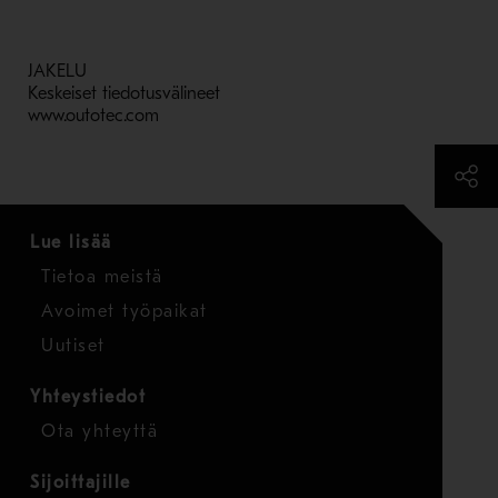
JAKELU
Keskeiset tiedotusvälineet
www.outotec.com
Lue lisää
Tietoa meistä
Avoimet työpaikat
Uutiset
Yhteystiedot
Ota yhteyttä
Sijoittajille