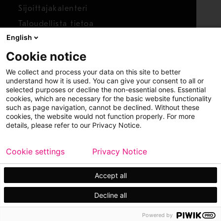
Sijoittajakalenteri
Taloudellista tietoa
English
Osakkeet
Cookie notice
Raportoi huolenaihe
We collect and process your data on this site to better
Whistleblower-työkalu
understand how it is used. You can give your consent to all or
selected purposes or decline the non-essential ones. Essential
cookies, which are necessary for the basic website functionality
such as page navigation, cannot be declined. Without these
cookies, the website would not function properly. For more
details, please refer to our Privacy Notice.
Cookie settings
Privacy Notice
Copyright © 2026 Metso
Sivukartta
Käyttöehdot
Tietosuoja
Tavaramerkit
Accept all
Decline all
Powered by