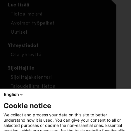
Lue lisää
Tietoa meistä
Avoimet työpaikat
Uutiset
Yhteystiedot
Ota yhteyttä
Sijoittajille
Sijoittajakalenteri
Taloudellista tietoa
English
Osakkeet
Cookie notice
Raportoi huolenaihe
We collect and process your data on this site to better
Whistleblower-työkalu
understand how it is used. You can give your consent to all or
selected purposes or decline the non-essential ones. Essential
cookies, which are necessary for the basic website functionality