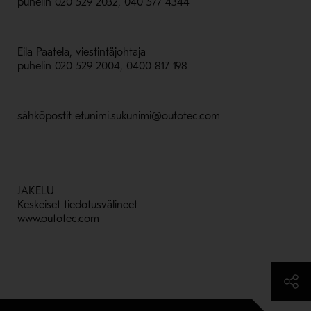
puhelin 020 529 2032, 040 577 4344
Eila Paatela, viestintäjohtaja
puhelin 020 529 2004, 0400 817 198
sähköpostit etunimi.sukunimi@outotec.com
JAKELU
Keskeiset tiedotusvälineet
www.outotec.com