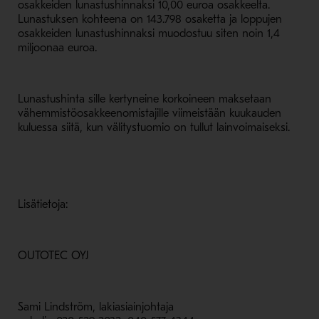
osakkeiden lunastushinnaksi 10,00 euroa osakkeelta.
Lunastuksen kohteena on 143.798 osaketta ja loppujen
osakkeiden lunastushinnaksi muodostuu siten noin 1,4
miljoonaa euroa.
Lunastushinta sille kertyneine korkoineen maksetaan
vähemmistöosakkeenomistajille viimeistään kuukauden
kuluessa siitä, kun välitystuomio on tullut lainvoimaiseksi.
Lisätietoja:
OUTOTEC OYJ
Sami Lindström, lakiasiainjohtaja