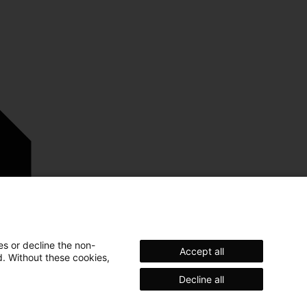
es or decline the non-
Accept all
d. Without these cookies,
Decline all