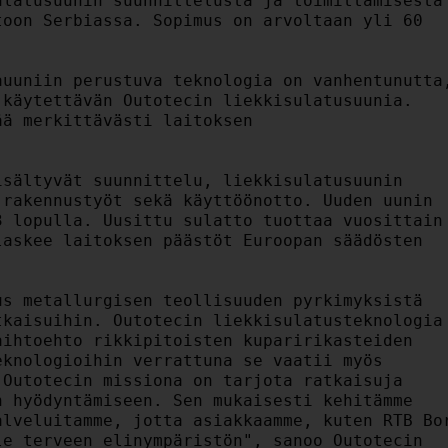
latusuunin suunnittelusta ja toimittamisesta

oon Serbiassa. Sopimus on arvoltaan yli 60

uuniin perustuva teknologia on vanhentunutta,
käytettävän Outotecin liekkisulatusuunia.

ä merkittävästi laitoksen

sältyvät suunnittelu, liekkisulatusuunin

rakennustyöt sekä käyttöönotto. Uuden uunin

 lopulla. Uusittu sulatto tuottaa vuosittain

askee laitoksen päästöt Euroopan säädösten

s metallurgisen teollisuuden pyrkimyksistä

kaisuihin. Outotecin liekkisulatusteknologia 
ihtoehto rikkipitoisten kuparirikasteiden

knologioihin verrattuna se vaatii myös

Outotecin missiona on tarjota ratkaisuja

 hyödyntämiseen. Sen mukaisesti kehitämme

lveluitamme, jotta asiakkaamme, kuten RTB Bor
e terveen elinympäristön", sanoo Outotecin
