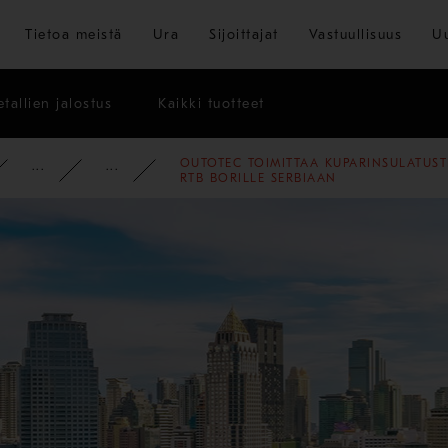
Siirry pääsisältöön
Tietoa meistä
Ura
Sijoittajat
Vastuullisuus
U
tallien jalostus
Kaikki tuotteet
OUTOTEC TOIMITTAA KUPARINSULATUST
PYSY AJAN TASALLA
UUTISET
2011
RTB BORILLE SERBIAAN