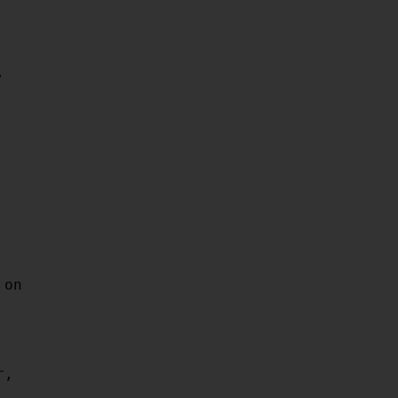


on

,
