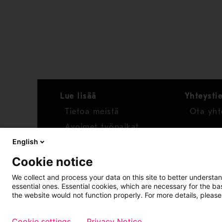
Lue lisää
Yhteysti
Tietoa meistä
Ota yht
Avoimet työpaikat
English
Uutiset
Cookie notice
Raportoi huolenaihe
We collect and process your data on this site to better understan
essential ones. Essential cookies, which are necessary for the b
Whistleblower-työkalu
the website would not function properly. For more details, please
Cookie settings
Privacy Notice