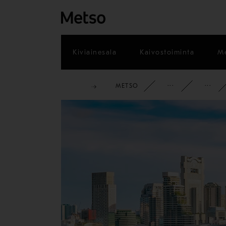
Kiviainesala
Kaivostoiminta
Me
METSO
YRITYS