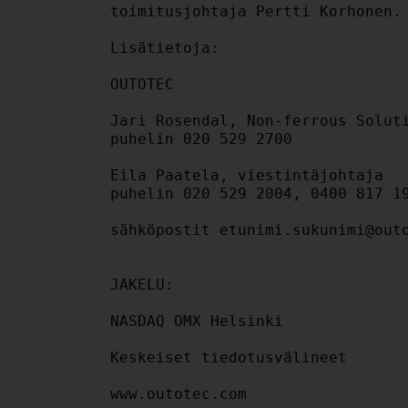
toimitusjohtaja Pertti Korhonen.

Lisätietoja:

OUTOTEC

Jari Rosendal, Non-ferrous Soluti
puhelin 020 529 2700

Eila Paatela, viestintäjohtaja

puhelin 020 529 2004, 0400 817 19
sähköpostit etunimi.sukunimi@outo
JAKELU:

NASDAQ OMX Helsinki

Keskeiset tiedotusvälineet

www.outotec.com
