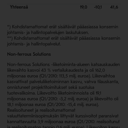
Yhteensä
19,0
-10,1
41,6
*) Kohdistamattomat erät sisältävät pääasiassa konsernin
johtamis- ja hallintopalvelujen laskutuksen.
**) Kohdistamattomat erät sisältävät pääasiassa konsernin
johtamis- ja hallintopalvelut.
Non-ferrous Solutions
Non-ferrous Solutions -liiketoiminta-alueen katsauskauden
liikevaihto kasvoi 43 % vertailukaudesta ja oli 162,0
miljoonaa euroa (Q1/2010: 113,5 milj. euroa). Liikevaihtoa
kasvattivat palveluliiketoiminnan kasvu, vahva tilauskanta,
onnistuneet projektitoimitukset sekä suotuisa
tuotevalikoima. Liikevoitto liiketoiminnoista oli 19,1
miljoonaa euroa (Q1/2010: -3,2 milj. euroa) ja liikevoitto oli
18,1 miljoonaa euroa (Q1/2010: -15,4 milj. euroa).
Realisoituneet ja realisoitumattomat
valuuttatermiinisopimuksiin liittyvät kurssivoitot paransivat
kannattavuutta 3,9 miljoonaa euroa (Q1/2010: realisoitunut
ja realisoitumaton tappio 0,6 milj. euroa). Liikevoiton kasvu