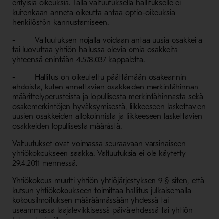
erityisiä oikeuksia. Tällä valtuutuksella hallitukselle ei
kuitenkaan anneta oikeutta antaa optio-oikeuksia
henkilöstön kannustamiseen.
- Valtuutuksen nojalla voidaan antaa uusia osakkeita
tai luovuttaa yhtiön hallussa olevia omia osakkeita
yhteensä enintään 4.578.037 kappaletta.
- Hallitus on oikeutettu päättämään osakeannin
ehdoista, kuten annettavien osakkeiden merkintähinnan
määrittelyperusteista ja lopullisesta merkintähinnasta sekä
osakemerkintöjen hyväksymisestä, liikkeeseen laskettavien
uusien osakkeiden allokoinnista ja liikkeeseen laskettavien
osakkeiden lopullisesta määrästä.
Valtuutukset ovat voimassa seuraavaan varsinaiseen
yhtiökokoukseen saakka. Valtuutuksia ei ole käytetty
29.4.2011 mennessä.
Yhtiökokous muutti yhtiön yhtiöjärjestyksen 9 § siten, että
kutsun yhtiökokoukseen toimittaa hallitus julkaisemalla
kokousilmoituksen määräämässään yhdessä tai
useammassa laajalevikkisessä päivälehdessä tai yhtiön