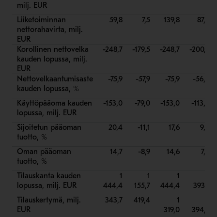
milj. EUR
Liiketoiminnan
59,8
7,5
139,8
87,5
nettorahavirta, milj.
EUR
Korollinen nettovelka
-248,7
-179,5
-248,7
-200,9
kauden lopussa, milj.
EUR
Nettovelkaantumisaste
-75,9
-57,9
-75,9
-56,2
kauden lopussa, %
Käyttöpääoma kauden
-153,0
-79,0
-153,0
-113,5
lopussa, milj. EUR
Sijoitetun pääoman
20,4
-11,1
17,6
9,2
tuotto, %
Oman pääoman
14,7
-8,9
14,6
7,6
tuotto, %
Tilauskanta kauden
1
1
1
1
lopussa, milj. EUR
444,4
155,7
444,4
393,1
Tilauskertymä, milj.
343,7
419,4
1
1
EUR
319,0
394,7