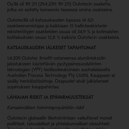
Oy:llä oli 191 211 (29.4.2011: 191 211) Outotecin osaketta,
jotka on esitetty konsernin taseessa omina osakkeina.
Outotecillä oli katsauskauden lopussa 14 621
osakkeenomistajaa ja kaikkiaan 15 hallintarekisteriin
rekisteröityjen osakkeiden osuus oli 54,9 % ja kotimaisten
kotitalouksien osuus 12,8 % kaikista Outotecin osakkeista.
KATSAUSKAUDEN JÄLKEISET TAPAHTUMAT
1.4.2011 Outotec ilmoitti ostaneensa alumiinioksidin
jalostukseen käytettävän pystypainesuodatinten
teknologian (VPF) teollisoikeuksineen australialaiselta
Australian Process Technology Pty Ltd:ltä. Kauppaan ei
sisälly henkilöstösiirtoja. Osapuolet eivät julkistaneet
sopimuksen kauppahintaa.
LÄHIAJAN RISKIT JA EPÄVARMUUSTEKIJÄT
Kansainvälisen toimintaympäristön riskit
Outotecin globaaliin liiketoimintaan vaikuttavat monet
poliittiset, taloudelliset ja yhteiskunnalliset olosuhteet.