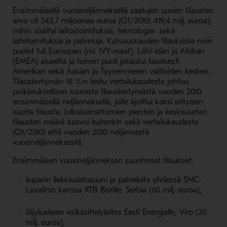
Ensimmäisellä vuosineljänneksellä saatujen uusien tilausten
arvo oli 343,7 miljoonaa euroa (Q1/2010: 419,4 milj. euroa),
mihin sisältyi laitostoimituksia, teknologia- sekä
laitetoimituksia ja palveluja. Katsauskauden tilauksista noin
puolet tuli Euroopan (ml. IVY-maat), Lähi-idän ja Afrikan
(EMEA) alueelta ja toinen puoli jakautui tasaisesti
Amerikan sekä Aasian ja Tyynenmeren valtioiden kesken.
Tilauskertymän 18 %:n lasku vertailukaudesta johtuu
poikkeuksellisen suuresta tilauskertymästä vuoden 2010
ensimmäisellä neljänneksellä, jolle ajoittui kaksi erityisen
suurta tilausta. Julkaisemattomien pienten ja keskisuurten
tilausten määrä kasvoi kuitenkin sekä vertailukaudesta
(Q1/2010) että vuoden 2010 neljännestä
vuosineljänneksestä.
Ensimmäisen vuosineljänneksen suurimmat tilaukset:
kuparin liekkisulatusuuni ja palveluita yhdessä SNC-
Lavalinin kanssa RTB Borille, Serbia (60 milj. euroa),
öljyliuskeen esikäsittelylaitos Eesti Energialle, Viro (20
milj. euroa),