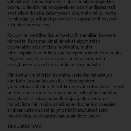
vahvistuivat myös alumiini-, sinkki- ja nikkeliprojektien
osalta. Joidenkin teknologia-alojen asiantuntijaresurssit
ovat olleet tiukoilla lisääntyneen kysynnän takia, mutta
toimitusajat ja alihankkijaverkoston kapasiteetti pysyivät
kuitenkin normaaleina.
Kaivos- ja metalliteollisuus hyötyivät metallien korkeista
hinnoista. Rahamarkkinat jatkoivat elpymistään
epävakaista olosuhteista huolimatta, mutta
rahoituspakettien entistä vaativampien rakenteiden vuoksi
erityisesti isojen, uuden kapasiteetin rakentamista
edellyttävien projektien päätöksenteko hidastui.
Kiinnostus ympäristön kannalta kestävien ratkaisujen
käyttöön kasvaa jatkuvasti ja teknologioiden
ympäristövaikutusten ehdot tiukentuvat entisestään. Trendi
on Outotecin kannalta myönteinen, sillä yhtiö toimittaa
edistyksellisiä teknologiaratkaisuja, joiden avulla on
mahdollista minimoida asiakkaiden tuotantoprosessien
elinkaarikustannukset ja ympäristövaikutukset sekä
maksimoida arvokkaiden raaka-aineiden saanti.
TILAUSKERTYMÄ