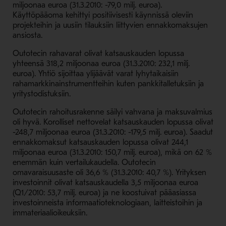
miljoonaa euroa (31.3.2010: -79,0 milj. euroa).
Käyttöpääoma kehittyi positiivisesti käynnissä oleviin
projekteihin ja uusiin tilauksiin liittyvien ennakkomaksujen
ansiosta.
Outotecin rahavarat olivat katsauskauden lopussa
yhteensä 318,2 miljoonaa euroa (31.3.2010: 232,1 milj.
euroa). Yhtiö sijoittaa ylijäävät varat lyhytaikaisiin
rahamarkkinainstrumentteihin kuten pankkitalletuksiin ja
yritystodistuksiin.
Outotecin rahoitusrakenne säilyi vahvana ja maksuvalmius
oli hyvä. Korolliset nettovelat katsauskauden lopussa olivat
-248,7 miljoonaa euroa (31.3.2010: -179,5 milj. euroa). Saadut
ennakkomaksut katsauskauden lopussa olivat 244,1
miljoonaa euroa (31.3.2010: 150,7 milj. euroa), mikä on 62 %
enemmän kuin vertailukaudella. Outotecin
omavaraisuusaste oli 36,6 % (31.3.2010: 40,7 %). Yrityksen
investoinnit olivat katsauskaudella 3,5 miljoonaa euroa
(Q1/2010: 53,7 milj. euroa) ja ne koostuivat pääasiassa
investoinneista informaatioteknologiaan, laitteistoihin ja
immateriaalioikeuksiin.