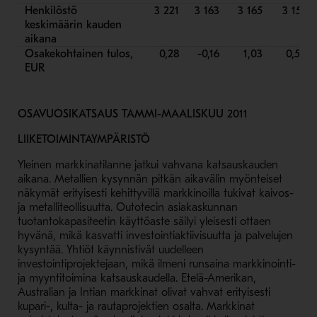
Henkilöstö
3 221
3 163
3 165
3 151
keskimäärin kauden
aikana
Osakekohtainen tulos,
0,28
-0,16
1,03
0,59
EUR
OSAVUOSIKATSAUS TAMMI-MAALISKUU
2011
LIIKETOIMINTAYMPÄRISTÖ
Yleinen markkinatilanne jatkui vahvana katsauskauden
aikana. Metallien kysynnän pitkän aikavälin myönteiset
näkymät erityisesti kehittyvillä markkinoilla tukivat kaivos-
ja metalliteollisuutta. Outotecin asiakaskunnan
tuotantokapasiteetin käyttöaste säilyi yleisesti ottaen
hyvänä, mikä kasvatti investointiaktiivisuutta ja palvelujen
kysyntää. Yhtiöt käynnistivät uudelleen
investointiprojektejaan, mikä ilmeni runsaina markkinointi-
ja myyntitoimina katsauskaudella. Etelä-Amerikan,
Australian ja Intian markkinat olivat vahvat erityisesti
kupari-, kulta- ja rautaprojektien osalta. Markkinat