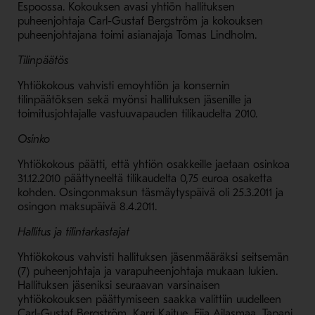
Espoossa. Kokouksen avasi yhtiön hallituksen
puheenjohtaja Carl-Gustaf Bergström ja kokouksen
puheenjohtajana toimi asianajaja Tomas Lindholm.
Tilinpäätös
Yhtiökokous vahvisti emoyhtiön ja konsernin
tilinpäätöksen sekä myönsi hallituksen jäsenille ja
toimitusjohtajalle vastuuvapauden tilikaudelta 2010.
Osinko
Yhtiökokous päätti, että yhtiön osakkeille jaetaan osinkoa
31.12.2010 päättyneeltä tilikaudelta 0,75 euroa osaketta
kohden. Osingonmaksun täsmäytyspäivä oli 25.3.2011 ja
osingon maksupäivä 8.4.2011.
Hallitus ja tilintarkastajat
Yhtiökokous vahvisti hallituksen jäsenmääräksi seitsemän
(7) puheenjohtaja ja varapuheenjohtaja mukaan lukien.
Hallituksen jäseniksi seuraavan varsinaisen
yhtiökokouksen päättymiseen saakka valittiin uudelleen
Carl-Gustaf Bergström, Karri Kaitue, Eija Ailasmaa, Tapani