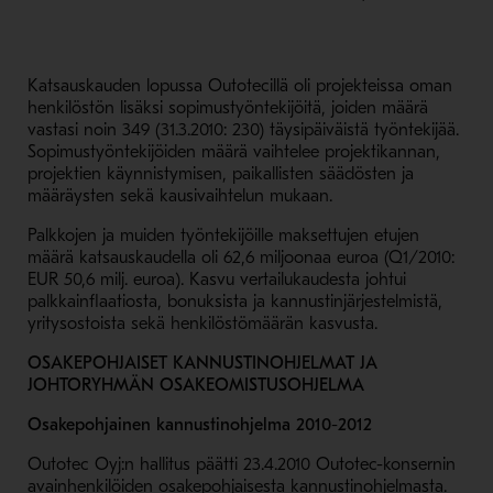
Katsauskauden lopussa Outotecillä oli projekteissa oman
henkilöstön lisäksi sopimustyöntekijöitä, joiden määrä
vastasi noin 349 (31.3.2010: 230) täysipäiväistä työntekijää.
Sopimustyöntekijöiden määrä vaihtelee projektikannan,
projektien käynnistymisen, paikallisten säädösten ja
määräysten sekä kausivaihtelun mukaan.
Palkkojen ja muiden työntekijöille maksettujen etujen
määrä katsauskaudella oli 62,6 miljoonaa euroa (Q1/2010:
EUR 50,6 milj. euroa). Kasvu vertailukaudesta johtui
palkkainflaatiosta, bonuksista ja kannustinjärjestelmistä,
yritysostoista sekä henkilöstömäärän kasvusta.
OSAKEPOHJAISET KANNUSTINOHJELMAT JA
JOHTORYHMÄN OSAKEOMISTUSOHJELMA
Osakepohjainen kannustinohjelma 2010
-
2012
Outotec Oyj:n hallitus päätti 23.4.2010 Outotec-konsernin
avainhenkilöiden osakepohjaisesta kannustinohjelmasta.