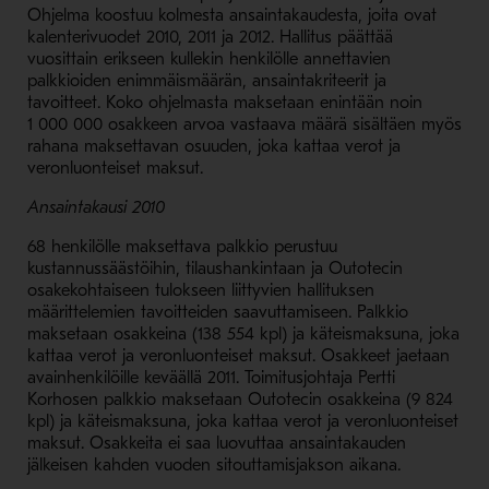
Ohjelma koostuu kolmesta ansaintakaudesta, joita ovat
kalenterivuodet 2010, 2011 ja 2012. Hallitus päättää
vuosittain erikseen kullekin henkilölle annettavien
palkkioiden enimmäismäärän, ansaintakriteerit ja
tavoitteet. Koko ohjelmasta maksetaan enintään noin
1 000 000 osakkeen arvoa vastaava määrä sisältäen myös
rahana maksettavan osuuden, joka kattaa verot ja
veronluonteiset maksut.
Ansaintakausi 2010
68 henkilölle maksettava palkkio perustuu
kustannussäästöihin, tilaushankintaan ja Outotecin
osakekohtaiseen tulokseen liittyvien hallituksen
määrittelemien tavoitteiden saavuttamiseen. Palkkio
maksetaan osakkeina (138 554 kpl) ja käteismaksuna, joka
kattaa verot ja veronluonteiset maksut. Osakkeet jaetaan
avainhenkilöille keväällä 2011. Toimitusjohtaja Pertti
Korhosen palkkio maksetaan Outotecin osakkeina (9 824
kpl) ja käteismaksuna, joka kattaa verot ja veronluonteiset
maksut. Osakkeita ei saa luovuttaa ansaintakauden
jälkeisen kahden vuoden sitouttamisjakson aikana.