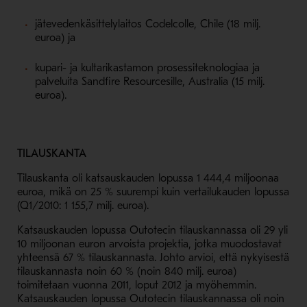
jätevedenkäsittelylaitos Codelcolle, Chile (18 milj.
euroa) ja
kupari- ja kultarikastamon prosessiteknologiaa ja
palveluita Sandfire Resourcesille, Australia (15 milj.
euroa).
TILAUSKANTA
Tilauskanta oli katsauskauden lopussa 1 444,4 miljoonaa
euroa, mikä on 25 % suurempi kuin vertailukauden lopussa
(Q1/2010: 1 155,7 milj. euroa).
Katsauskauden lopussa Outotecin tilauskannassa oli 29 yli
10 miljoonan euron arvoista projektia, jotka muodostavat
yhteensä 67 % tilauskannasta. Johto arvioi, että nykyisestä
tilauskannasta noin 60 % (noin 840 milj. euroa)
toimitetaan vuonna 2011, loput 2012 ja myöhemmin.
Katsauskauden lopussa Outotecin tilauskannassa oli noin