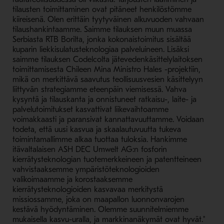
tilausten toimittaminen ovat pitäneet henkilöstömme
kiireisenä. Olen erittäin tyytyväinen alkuvuoden vahvaan
tilaushankintaamme. Saimme tilauksen muun muassa
Serbiasta RTB Borilta, jonka kokonaistoimitus sisältää
kuparin liekkisulatusteknologiaa palveluineen. Lisäksi
saimme tilauksen Codelcolta jätevedenkäsittelylaitoksen
toimittamisesta Chileen Mina Ministro Hales -projektiin,
mikä on merkittävä saavutus teollisuusvesien käsittelyyn
liittyvän strategiamme eteenpäin viemisessä. Vahva
kysyntä ja tilauskanta ja onnistuneet ratkaisu-, laite- ja
palvelutoimitukset kasvattivat liikevaihtoamme
voimakkaasti ja paransivat kannattavuuttamme. Voidaan
todeta, että uusi kasvua ja skaalautuvuutta tukeva
toimintamallimme alkaa tuottaa tuloksia. Hankimme
itävaltalaisen ASH DEC Umwelt AG:n fosforin
kierrätysteknologian tuotemerkkeineen ja patentteineen
vahvistaaksemme ympäristöteknologioiden
valikoimaamme ja korostaaksemme
kierrätysteknologioiden kasvavaa merkitystä
missiossamme, joka on maapallon luonnonvarojen
kestävä hyödyntäminen. Olemme suunnitelmiemme
mukaisella kasvu-uralla, ja markkinanäkymät ovat hyvät."