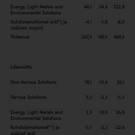
Energy, Light Metals and
46,1
54,6
222,8
Environmental Solutions
Kohdistamattomat erät*) ja
-4,1
-1,0
-8,0
sisäinen myynti
Yhteensä
247,5
187,0
969,6
Liikevoitto
Non-ferrous Solutions
18,1
-15,4
26,1
Ferrous Solutions
3,2
-2,5
11,3
Energy, Light Metals and
3,3
10,0
26,8
Environmental Solutions
Kohdistamattomat**) ja
-5,7
-2,2
-22,6
sisäiset erät