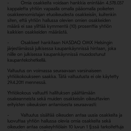
- Omia osakkeita voidaan hankkia enintään 4.578.037
kappaletta yhtiön vapaalla omalla pääomalla poiketen
osakkeenomistajan etuoikeudesta osakkeisiin, kuitenkin
siten, että yhtiön hallussa olevien omien osakkeiden
määrä ei saa ylittää kymmentä (10) prosenttia yhtiön
kaikkien osakkeiden määrästä.
- Osakkeet hankitaan NASDAQ OMX Helsingin
järjestämässä julkisessa kaupankäynnissä hintaan, joka
niille on julkisessa kaupankäynnissä muodostunut
kaupantekohetkellä.
Valtuutus on voimassa seuraavaan varsinaiseen
yhtiökokoukseen saakka. Tätä valtuutusta ei ole käytetty
29.4.2011 mennessä.
Yhtiökokous valtuutti hallituksen päättämään
osakeanneista sekä muiden osakkeisiin oikeuttavien
erityisten oikeuksien antamisesta seuraavasti:
- Valtuutus sisältää oikeuden antaa uusia osakkeita ja
luovuttaa yhtiön hallussa olevia omia osakkeita sekä
oikeuden antaa osakeyhtiölain 10 luvun 1 §:ssä tarkoitettuja