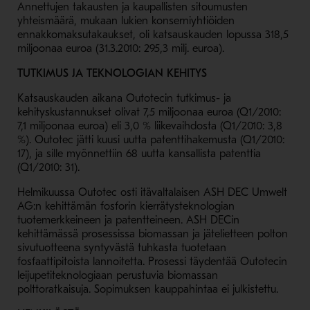
Annettujen takausten ja kaupallisten sitoumusten
yhteismäärä, mukaan lukien konserniyhtiöiden
ennakkomaksutakaukset, oli katsauskauden lopussa 318,5
miljoonaa euroa (31.3.2010: 295,3 milj. euroa).
TUTKIMUS JA TEKNOLOGIAN KEHITYS
Katsauskauden aikana Outotecin tutkimus- ja
kehityskustannukset olivat 7,5 miljoonaa euroa (Q1/2010:
7,1 miljoonaa euroa) eli 3,0 % liikevaihdosta (Q1/2010: 3,8
%). Outotec jätti kuusi uutta patenttihakemusta (Q1/2010:
17), ja sille myönnettiin 68 uutta kansallista patenttia
(Q1/2010: 31).
Helmikuussa Outotec osti itävaltalaisen ASH DEC Umwelt
AG:n kehittämän fosforin kierrätysteknologian
tuotemerkkeineen ja patentteineen. ASH DECin
kehittämässä prosessissa biomassan ja jätelietteen polton
sivutuotteena syntyvästä tuhkasta tuotetaan
fosfaattipitoista lannoitetta. Prosessi täydentää Outotecin
leijupetiteknologiaan perustuvia biomassan
polttoratkaisuja. Sopimuksen kauppahintaa ei julkistettu.