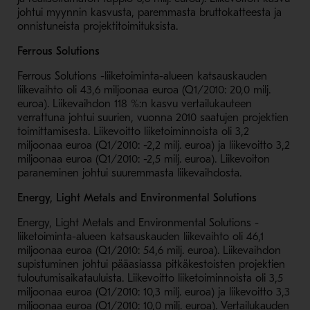
johtui myynnin kasvusta, paremmasta bruttokatteesta ja
onnistuneista projektitoimituksista.
Ferrous Solutions
Ferrous Solutions -liiketoiminta-alueen katsauskauden
liikevaihto oli 43,6 miljoonaa euroa (Q1/2010: 20,0 milj.
euroa). Liikevaihdon 118 %:n kasvu vertailukauteen
verrattuna johtui suurien, vuonna 2010 saatujen projektien
toimittamisesta. Liikevoitto liiketoiminnoista oli 3,2
miljoonaa euroa (Q1/2010: -2,2 milj. euroa) ja liikevoitto 3,2
miljoonaa euroa (Q1/2010: -2,5 milj. euroa). Liikevoiton
paraneminen johtui suuremmasta liikevaihdosta.
Energy, Light Metals and Environmental Solutions
Energy, Light Metals and Environmental Solutions -
liiketoiminta-alueen katsauskauden liikevaihto oli 46,1
miljoonaa euroa (Q1/2010: 54,6 milj. euroa). Liikevaihdon
supistuminen johtui pääasiassa pitkäkestoisten projektien
tuloutumisaikatauluista. Liikevoitto liiketoiminnoista oli 3,5
miljoonaa euroa (Q1/2010: 10,3 milj. euroa) ja liikevoitto 3,3
miljoonaa euroa (Q1/2010: 10,0 milj. euroa). Vertailukauden