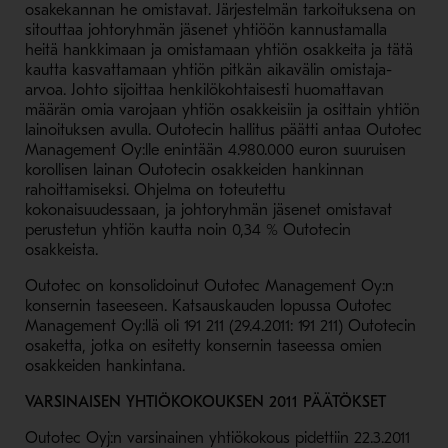
osakekannan he omistavat. Järjestelmän tarkoituksena on
sitouttaa johtoryhmän jäsenet yhtiöön kannustamalla
heitä hankkimaan ja omistamaan yhtiön osakkeita ja tätä
kautta kasvattamaan yhtiön pitkän aikavälin omistaja-
arvoa. Johto sijoittaa henkilökohtaisesti huomattavan
määrän omia varojaan yhtiön osakkeisiin ja osittain yhtiön
lainoituksen avulla. Outotecin hallitus päätti antaa Outotec
Management Oy:lle enintään 4.980.000 euron suuruisen
korollisen lainan Outotecin osakkeiden hankinnan
rahoittamiseksi. Ohjelma on toteutettu
kokonaisuudessaan, ja johtoryhmän jäsenet omistavat
perustetun yhtiön kautta noin 0,34 % Outotecin
osakkeista.
Outotec on konsolidoinut Outotec Management Oy:n
konsernin taseeseen. Katsauskauden lopussa Outotec
Management Oy:llä oli 191 211 (29.4.2011: 191 211) Outotecin
osaketta, jotka on esitetty konsernin taseessa omien
osakkeiden hankintana.
VARSINAISEN YHTIÖKOKOUKSEN 201
1 PÄÄTÖKSET
Outotec Oyj:n varsinainen yhtiökokous pidettiin 22.3.2011