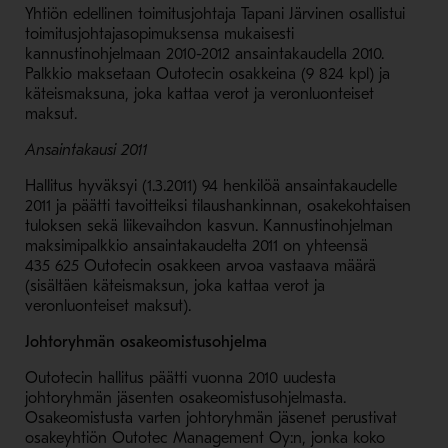
Yhtiön edellinen toimitusjohtaja Tapani Järvinen osallistui
toimitusjohtajasopimuksensa mukaisesti
kannustinohjelmaan 2010-2012 ansaintakaudella 2010.
Palkkio maksetaan Outotecin osakkeina (9 824 kpl) ja
käteismaksuna, joka kattaa verot ja veronluonteiset
maksut.
Ansaintakausi 2011
Hallitus hyväksyi (1.3.2011) 94 henkilöä ansaintakaudelle
2011 ja päätti tavoitteiksi tilaushankinnan, osakekohtaisen
tuloksen sekä liikevaihdon kasvun. Kannustinohjelman
maksimipalkkio ansaintakaudelta 2011 on yhteensä
435 625 Outotecin osakkeen arvoa vastaava määrä
(sisältäen käteismaksun, joka kattaa verot ja
veronluonteiset maksut).
Johtoryhmän osakeomistusohjelma
Outotecin hallitus päätti vuonna 2010 uudesta
johtoryhmän jäsenten osakeomistusohjelmasta.
Osakeomistusta varten johtoryhmän jäsenet perustivat
osakeyhtiön Outotec Management Oy:n, jonka koko