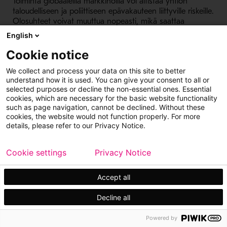
Toiminta globaaleilla markkinoilla voi altistaa yhtiön
taloudelliseen ja poliittiseen epävakauteen liittyville riskeille.
Olosuhteet voivat muuttua nopeasti, mikä saattaa
muuttaa ja viivästyttää tilausten saamista ja toimittamista.
English
Outotecin liiketoiminnan riskit
Cookie notice
Outotec antaa suoritustakuita projektitoimitusten
We collect and process your data on this site to better
yhteydessä ja on vastuuvelvollinen takuuajan
understand how it is used. You can give your consent to all or
puutteellisuuksista. Katsauskauden riskiarvioinnin
selected purposes or decline the non-essential ones. Essential
cookies, which are necessary for the basic website functionality
yhteydessä kaikki keskeneräiset osatuloutettavat ja
such as page navigation, cannot be declined. Without these
toimituksesta tuloutettavat projektit arvioitiin ja tarvittavat
cookies, the website would not function properly. For more
varaukset päivitettiin. Projektiriskien kokonaisvarauksissa ei
details, please refer to our Privacy Notice.
tapahtunut merkittäviä muutoksia.
Maailmantalouden epävakaus voi vähentää Outotecin
Cookie settings
Privacy Notice
tarjoamien teknologioiden ja palveluiden kysyntää.
Liikevaihdon suuret vaihtelut saattavat vaikuttaa
Accept all
liikevoittoprosenttiin, koska kiinteiden kustannusten
sopeutustoimet saattavat vaikuttaa viiveellä. Myös
Decline all
tuotevalikoima vaikuttaa Outotecin bruttokatteeseen.
Erityisesti lisenssimaksuja sisältävät tilaukset saattavat
vaikuttaa voimakkaasti bruttokatteeseen. Outotecin
Powered by