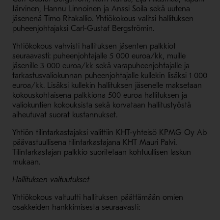
Järvinen, Hannu Linnoinen ja Anssi Soila sekä uutena
jäsenenä Timo Ritakallio. Yhtiökokous valitsi hallituksen
puheenjohtajaksi Carl-Gustaf Bergströmin.
Yhtiökokous vahvisti hallituksen jäsenten palkkiot
seuraavasti: puheenjohtajalle 5 000 euroa/kk, muille
jäsenille 3 000 euroa/kk sekä varapuheenjohtajalle ja
tarkastusvaliokunnan puheenjohtajalle kullekin lisäksi 1 000
euroa/kk. Lisäksi kullekin hallituksen jäsenelle maksetaan
kokouskohtaisena palkkiona 500 euroa hallituksen ja
valiokuntien kokouksista sekä korvataan hallitustyöstä
aiheutuvat suorat kustannukset.
Yhtiön tilintarkastajaksi valittiin KHT-yhteisö KPMG Oy Ab
päävastuullisena tilintarkastajana KHT Mauri Palvi.
Tilintarkastajan palkkio suoritetaan kohtuullisen laskun
mukaan.
Hallituksen valtuutukset
Yhtiökokous valtuutti hallituksen päättämään omien
osakkeiden hankkimisesta seuraavasti: