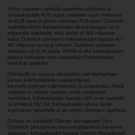
Yhtiön osakkeen vaihdolla painotettu keskihinta oli
katsauskaudella 41,43 euroa, osakkeen suurin noteeraus
oli 46,78 euroa ja pienin noteeraus 37,61 euroa. Outotecin
osakkeilla käytiin katsauskauden aikana kauppaa yli 23
miljoonalla osakkeella, mikä vastaa yli 984 miljoonaa
euroa. Outotecin pörssiarvo katsauskauden lopussa oli 1
943 miljoonaa euroa ja viimeisin Outotecin osakkeen
noteeraus oli 42,44 euroa. Yhtiöllä ei ollut katsauskauden
lopussa hallussaan omia kaupankäyntitarkoituksessa
hankittuja osakkeita.
Outotecillä on sopimus ulkopuolisen palveluntuottajan
kanssa avainhenkilöiden osakepohjaisen
kannustinohjelman hallinnoinnista ja suojauksesta. Nämä
osakkeet on esitetty taseessa omien osakkeiden
hankintana. Katsauskauden lopussa näitä omia osakkeita
oli yhteensä 332 534. Katsauskauden aikana tämän
sopimuksen perusteella ei ole ostettu Outotecin osakkeita.
Outotec on yhdistellyt Outotec Management Oy:n
(Outotecin johtoryhmän kannustinjärjestelmä) konsernin
taseeseen. Katsauskauden lopussa Outotec Management