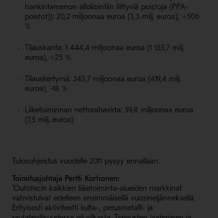
hankintamenon allokointiin liittyviä poistoja (PPA-
poistot)): 20,2 miljoonaa euroa (3,3 milj. euroa), +506
%
Tilauskanta: 1 444,4 miljoonaa euroa (1 155,7 milj.
euroa), +25 %
Tilauskertymä: 343,7 miljoonaa euroa (419,4 milj.
euroa), -18 %
Liiketoiminnan nettorahavirta: 59,8 miljoonaa euroa
(7,5 milj. euroa)
Tulosohjeistus vuodelle 2011 pysyy ennallaan.
Toimitusjohtaja Pertti Korhonen:
"Outotecin kaikkien liiketoiminta-alueiden markkinat
vahvistuivat edelleen ensimmäisellä vuosineljänneksellä.
Erityisesti aktiviteetti kulta-, perusmetalli- ja
rautateollisuudessa oli vilkasta. Tarjousten laatiminen ja