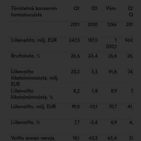
Tiivistelmä konsernin
Q1
Q1
Viim.
Q1-
tunnusluvuista
Q4
2011
2010
12kk
2010
Liikevaihto, milj. EUR
247,5
187,0
1
969,6
030,1
Bruttokate, %
26,6
24,4
26,6
26,2
Liikevoitto
20,2
3,3
91,6
74,7
liiketoiminnoista, milj.
EUR
Liikevoitto
8,2
1,8
8,9
7,7
liiketoiminnoista, %
Liikevoitto, milj. EUR
19,0
-10,1
70,7
41,6
Liikevoitto, %
7,7
-5,4
6,9
4,3
Voitto ennen veroja,
18,1
-10,3
65,4
37,1