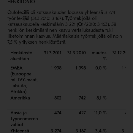
HENKILÖSTÖ
Outotecillä oli katsauskauden lopussa yhteensä 3 274
työntekijää (31.3.2010: 3 167). Työntekijöitä oli
katsauskaudella keskimäärin 3 221 (Q1/2010: 3 163). 58
henkilön keskimääräinen kasvu vertailukaudesta tuki
liiketoiminnan kasvua. Määräaikaisia työntekijöitä oli noin
7,5 % yrityksen henkilöstöstä.
Henkilöstö
31.3.2011
31.3.2010
muutos
31.12.2010
alueittain
%
EMEA
1 998
1 998
0,0 %
1 945
(Eurooppa
ml. IVY-maat,
Lähi-itä,
Afrikka)
Amerikka
802
742
8,1 %
759
Aasia ja
474
427
11,0 %
426
Tyynenmeren
valtiot
Yhteensä
3 274
3 167
3,4 %
3 130