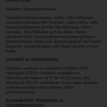
Internet-sivuilla.
Hallituksen järjestäytymiskokous
Järjestäytymiskokouksessaan hallitus valitsi hallituksen
varapuheenjohtajaksi Karri Kaitueen. Lisäksi hallitus valitsi
tarkastusvaliokunnan jäseniksi Eija Ailasmaan, Hannu
Linnoisen, Timo Ritakallion ja Anssi Soilan. Hannu
Linnoinen toimii tarkastusvaliokunnan puheenjohtajana.
Henkilöstöasiain valiokunnan jäseninä jatkavat Carl-Gustaf
Bergström puheenjohtajana sekä Tapani Järvinen ja Karri
Kaitue.
OSAKKEET JA OSAKEPÄÄOMA
Outotecin osakkeet on noteerattu NASDAQ OMX
Helsingissä (OTE1V). Outotecin osakepääoma
katsauskauden lopussa oli 17 186 442,52 euroa, joka
jakautuu 45 780 373 osakkeeseen. Kukin osake oikeuttaa
osakkeenomistajan yhteen ääneen yhtiön
yhtiökokouksessa.
KAUPANKÄYNTI, PÖRSSIARVO JA
OSAKKEENOMISTAJAT