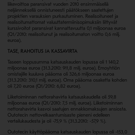
liikevoittoa paransivat vuoden 2010 ensimmäisellä
neljänneksellä onnistuneesti päätökseen saatettujen
projektien varauksien purkautuminen. Realisoituneet ja
realisoitumattomat valuuttatermiinisopimuksiin liittyvät
kurssivoitot paransivat kannattavuutta 0,1 miljoonaa euroa
(Q1/2010: realisoitunut ja realisoitumaton voitto 0,6 milj.
euroa).
TASE, RAHOITUS JA KASSAVIRTA
Taseen loppusumma katsauskauden lopussa oli 1 140,2
miljoonaa euroa (31.3.2010: 911,8 milj. euroa). Emoyhtiön
omistajille kuuluva pääoma oli 326,6 miljoonaa euroa
(31.3.2010: 310,1 milj. euroa). Oma pääoma osaketta kohden
oli 7,20 euroa (Q1/2010: 6,82 euroa).
Liiketoiminnan nettorahavirta katsauskaudella oli 59,8
miljoonaa euroa (Q1/2010: 7,5 milj. euroa). Liiketoiminnan
nettorahavirta kasvoi saatujen ennakkomaksujen ansiosta.
Outotecin nettovelkaantumisaste pieneni edelleen
vertailukaudesta ja oli -75,9 % (31.3.2010: -57,9 %).
Outotecin käyttöpääoma katsauskauden lopussa oli -153,0