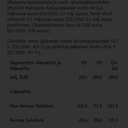
alhaisesta korkotasosta ja uusiin rahoitusjärjestelyihin
liittyvistä maksuista. Katsauskauden voitto oli 12,6
miljoonaa euroa (Q1/2010: -7,3 milj. euroa). Verot olivat
yhteensä 5,5 miljoonaa euroa (Q1/2010: 3,0 milj. euroa
positiivinen). Osakekohtainen tulos oli 0,28 euroa
(Q1/2010: -0,16 euroa).
Outotecin oman pääoman tuotto oli katsauskaudella 14,7
% (Q1/2010: -8,9 %) ja sijoitetun pääoman tuotto 20,4 %
(Q1/2010: -11,1 %).
Segmenttien liikevaihto ja
Q1
Q1
Q1-
liikevoitto
Q4
milj. EUR
2011
2010
2010
Liikevaihto
Non-ferrous Solutions
162,0
113,5
623,3
Ferrous Solutions
43,6
20,0
131,5