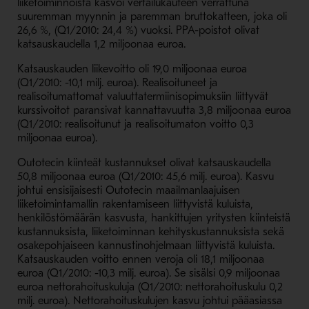
liiketoiminnoista kasvoi vertailukauteen verrattuna
suuremman myynnin ja paremman bruttokatteen, joka oli
26,6 %, (Q1/2010: 24,4 %) vuoksi. PPA-poistot olivat
katsauskaudella 1,2 miljoonaa euroa.
Katsauskauden liikevoitto oli 19,0 miljoonaa euroa
(Q1/2010: -10,1 milj. euroa). Realisoituneet ja
realisoitumattomat valuuttatermiinisopimuksiin liittyvät
kurssivoitot paransivat kannattavuutta 3,8 miljoonaa euroa
(Q1/2010: realisoitunut ja realisoitumaton voitto 0,3
miljoonaa euroa).
Outotecin kiinteät kustannukset olivat katsauskaudella
50,8 miljoonaa euroa (Q1/2010: 45,6 milj. euroa). Kasvu
johtui ensisijaisesti Outotecin maailmanlaajuisen
liiketoimintamallin rakentamiseen liittyvistä kuluista,
henkilöstömäärän kasvusta, hankittujen yritysten kiinteistä
kustannuksista, liiketoiminnan kehityskustannuksista sekä
osakepohjaiseen kannustinohjelmaan liittyvistä kuluista.
Katsauskauden voitto ennen veroja oli 18,1 miljoonaa
euroa (Q1/2010: -10,3 milj. euroa). Se sisälsi 0,9 miljoonaa
euroa nettorahoituskuluja (Q1/2010: nettorahoituskulu 0,2
milj. euroa). Nettorahoituskulujen kasvu johtui pääasiassa