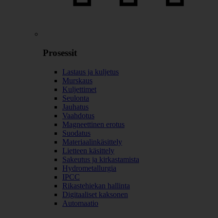
Prosessit
Lastaus ja kuljetus
Murskaus
Kuljettimet
Seulonta
Jauhatus
Vaahdotus
Magneettinen erotus
Suodatus
Materiaalinkäsittely
Lietteen käsittely
Sakeutus ja kirkastamista
Hydrometallurgia
IPCC
Rikastehiekan hallinta
Digitaaliset kaksonen
Automaatio