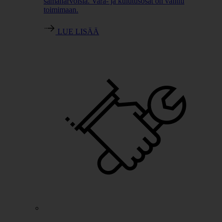
samanarvoisia. Vara- ja kulutusosat on valittu
toimimaan.
LUE LISÄÄ