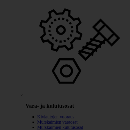
Vara- ja kulutusosat
Kiviautojen vuoraus
Murskaimien varaosat
Murskaimien kulutusosat