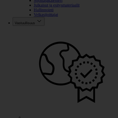
Sijoittajakalenteri
Julkaisut ja esitysmateriaalit
Hallinnointi
Velkasijoittajat
Vastuullisuus