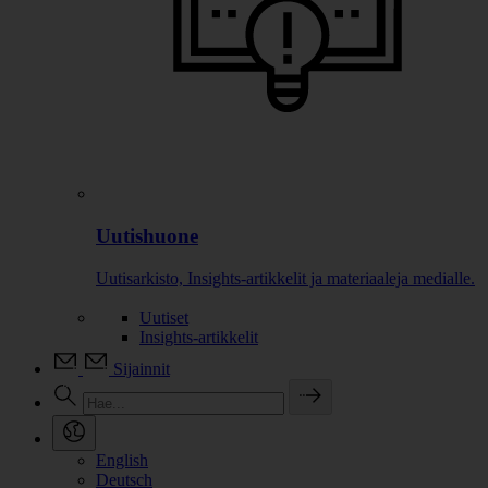
Uutishuone
Uutisarkisto, Insights-artikkelit ja materiaaleja medialle.
Uutiset
Insights-artikkelit
Sijainnit
English
Deutsch