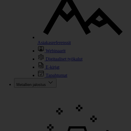
Asiakasreferenssit
Webinaarit
Digitaaliset työkalut
E-kirjat
Tapahtumat
Metallien jalostus