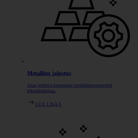
Metallien jalostus
Alan johtava kumppani metallinprosessointi
teknologioissa.
LUE LISÄÄ