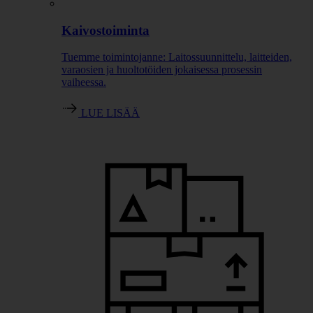
Kaivostoiminta
Tuemme toimintojanne: Laitossuunnittelu, laitteiden,
varaosien ja huoltotöiden jokaisessa prosessin
vaiheessa.
LUE LISÄÄ