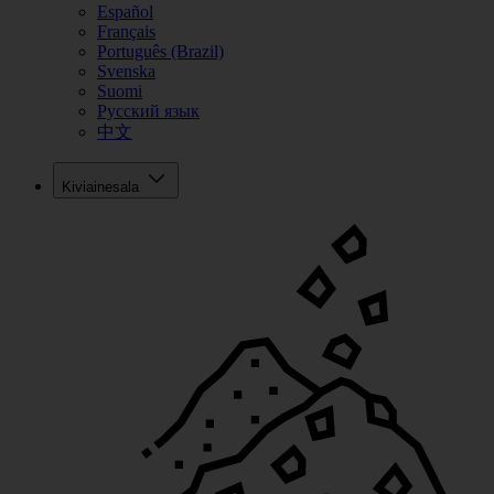
Español
Français
Português (Brazil)
Svenska
Suomi
Русский язык
中文
Kiviainesala