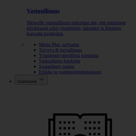
Vastuullisuus
Metsoille vastuullisuus tarkoittaa sitä, että toimimme
tehokkaasti sekä ympäristön, talouden ja ihmisten
kannalta kestävästi.
Metso Plus -tarjoama
Terveys & turvallisuus
Ympäristöystävällistä toimintaa
Vastuullinen hankinta
Sosiaalinen vastuu
Etiikka ja vaatimustenmukaisuus
Uutishuone