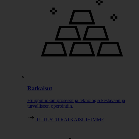
Ratkaisut
Huippuluokan prosessit ja teknologia kestävään ja
turvalliseen operointiin.
TUTUSTU RATKAISUIHIMME