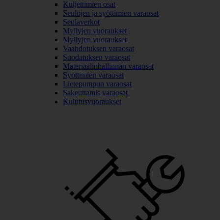
Kuljettimien osat
Seulojen ja syöttimien varaosat
Seulaverkot
Myllyjen vuoraukset
Myllyjen vuoraukset
Vaahdotuksen varaosat
Suodatuksen varaosat
Materiaalinhallinnan varaosat
Syöttimien varaosat
Lietepumpun varaosat
Sakeuttamis varaosat
Kulutusvuoraukset