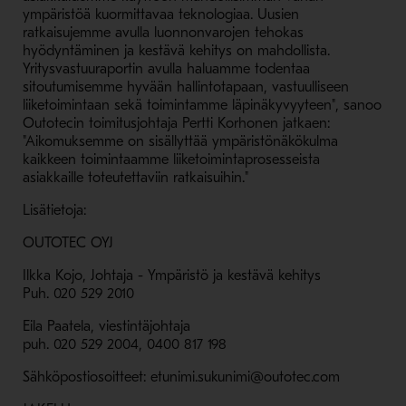
ympäristöä kuormittavaa teknologiaa. Uusien
ratkaisujemme avulla luonnonvarojen tehokas
hyödyntäminen ja kestävä kehitys on mahdollista.
Yritysvastuuraportin avulla haluamme todentaa
sitoutumisemme hyvään hallintotapaan, vastuulliseen
liiketoimintaan sekä toimintamme läpinäkyvyyteen", sanoo
Outotecin toimitusjohtaja Pertti Korhonen jatkaen:
"Aikomuksemme on sisällyttää ympäristönäkökulma
kaikkeen toimintaamme liiketoimintaprosesseista
asiakkaille toteutettaviin ratkaisuihin."
Lisätietoja:
OUTOTEC OYJ
Ilkka Kojo, Johtaja - Ympäristö ja kestävä kehitys
Puh. 020 529 2010
Eila Paatela, viestintäjohtaja
puh. 020 529 2004, 0400 817 198
Sähköpostiosoitteet: etunimi.sukunimi@outotec.com