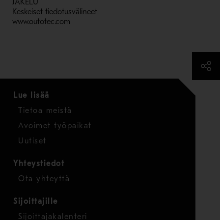
JAKELU
Keskeiset tiedotusvälineet
www.outotec.com
Lue lisää
Tietoa meistä
Avoimet työpaikat
Uutiset
Yhteystiedot
Ota yhteyttä
Sijoittajille
Sijoittajakalenteri