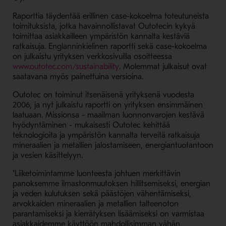
Raporttia täydentää erillinen case-kokoelma toteutuneista
toimituksista, jotka havainnollistavat Outotecin kykyä
toimittaa asiakkailleen ympäristön kannalta kestäviä
ratkaisuja. Englanninkielinen raportti sekä case-kokoelma
on julkaistu yrityksen verkkosivuilla osoitteessa
- Avaa uudessa ikkunassa
www.outotec.com/sustainability
. Molemmat julkaisut ovat
saatavana myös painettuina versioina.
Outotec on toiminut itsenäisenä yrityksenä vuodesta
2006, ja nyt julkaistu raportti on yrityksen ensimmäinen
laatuaan. Missionsa - maailman luonnonvarojen kestävä
hyödyntäminen - mukaisesti Outotec kehittää
teknologioita ja ympäristön kannalta terveitä ratkaisuja
mineraalien ja metallien jalostamiseen, energiantuotantoon
ja vesien käsittelyyn.
"Liiketoimintamme luonteesta johtuen merkittävin
panoksemme ilmastonmuutoksen hillitsemiseksi, energian
ja veden kulutuksen sekä päästöjen vähentämiseksi,
arvokkaiden mineraalien ja metallien talteenoton
parantamiseksi ja kierrätyksen lisäämiseksi on varmistaa
asiakkaidemme käyttöön mahdollisimman vähän