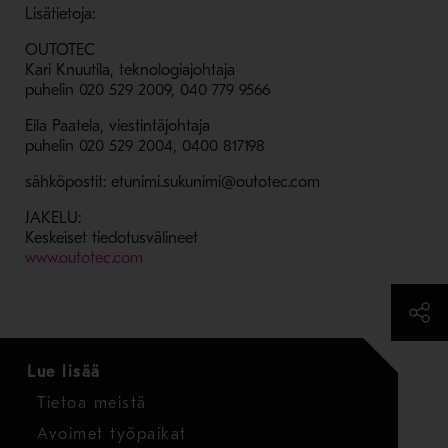
Lisätietoja:
OUTOTEC
Kari Knuutila, teknologiajohtaja
puhelin 020 529 2009, 040 779 9566
Eila Paatela, viestintäjohtaja
puhelin 020 529 2004, 0400 817198
sähköpostit: etunimi.sukunimi@outotec.com
JAKELU:
Keskeiset tiedotusvälineet
- Avaa uudessa ikkunassa
www.outotec.com
Lue lisää
Tietoa meistä
Avoimet työpaikat