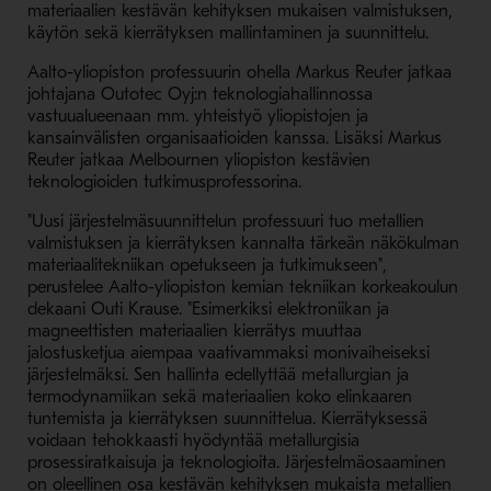
materiaalien kestävän kehityksen mukaisen valmistuksen,
käytön sekä kierrätyksen mallintaminen ja suunnittelu.
Aalto-yliopiston professuurin ohella Markus Reuter jatkaa
johtajana Outotec Oyj:n teknologiahallinnossa
vastuualueenaan mm. yhteistyö yliopistojen ja
kansainvälisten organisaatioiden kanssa. Lisäksi Markus
Reuter jatkaa Melbournen yliopiston kestävien
teknologioiden tutkimusprofessorina.
"Uusi järjestelmäsuunnittelun professuuri tuo metallien
valmistuksen ja kierrätyksen kannalta tärkeän näkökulman
materiaalitekniikan opetukseen ja tutkimukseen",
perustelee Aalto-yliopiston kemian tekniikan korkeakoulun
dekaani Outi Krause. "Esimerkiksi elektroniikan ja
magneettisten materiaalien kierrätys muuttaa
jalostusketjua aiempaa vaativammaksi monivaiheiseksi
järjestelmäksi. Sen hallinta edellyttää metallurgian ja
termodynamiikan sekä materiaalien koko elinkaaren
tuntemista ja kierrätyksen suunnittelua. Kierrätyksessä
voidaan tehokkaasti hyödyntää metallurgisia
prosessiratkaisuja ja teknologioita. Järjestelmäosaaminen
on oleellinen osa kestävän kehityksen mukaista metallien