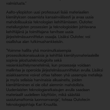
valmistusta."
Aalto-yliopiston uusi professuuri lisää materiaalien
kierrätyksen osaamista kansainvälisesti ja avaa uusia
mahdollisuuksia teknologian kehittämiseen. Outotec
metallurgisten prosessien ja teknologioiden johtavana
kehittäjänä ja toimittajana tarvitsee uusia
järjestelmäsuunnittelun osaajia. Lisäksi Outotec voi
osallistua alan tutkimushankkeisiin.
"Voimme hallita yhä monimutkaisempia
prosessikokonaisuuksia ja kehittää kierrätysmateriaaleille
sopivia jalostusteknologioita sekä
vesienkäsittelymenetelmiä, kun prosesseja voidaan
mallintaa ja operoida järjestelmäsuunnittelun avulla. Lisäksi
asiakkaamme voivat ottaa talteen yhä useampia metalleja
ja myös sellaisia harvinaisia alkuaineita, joiden
kierrättäminen ei ole ollut aiemmin mahdollista.
Uudenlaisten teknologiaratkaisujen avulla saadaan
materiaalit uudelleen käyttöön, mikä säästää
uusiutumattomia luonnonvaroja", toteaa Outotecin
teknologiajohtaja Kari Knuutila.