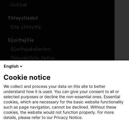
Uutiset
Yhteystiedot
Ota yhteyttä
Sijoittajille
Sijoittajakalenteri
Taloudellista tietoa
English
Osakkeet
Cookie notice
Raportoi huolenaihe
We collect and process your data on this site to better
Whistleblower-työkalu
understand how it is used. You can give your consent to all or
selected purposes or decline the non-essential ones. Essential
cookies, which are necessary for the basic website functionality
such as page navigation, cannot be declined. Without these
cookies, the website would not function properly. For more
details, please refer to our Privacy Notice.