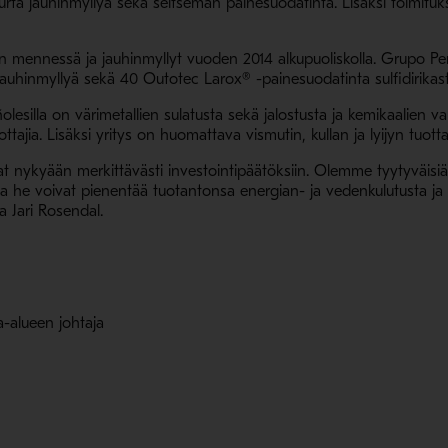
rta jauhinmyllyä sekä seitsemän painesuodatinta. Lisäksi toimituks
 mennessä ja jauhinmyllyt vuoden 2014 alkupuoliskolla. Grupo Peño
uhinmyllyä sekä 40 Outotec Larox® -painesuodatinta sulfidirikaste
esilla on värimetallien sulatusta sekä jalostusta ja kemikaalien 
ttajia. Lisäksi yritys on huomattava vismutin, kullan ja lyijyn tuotta
at nykyään merkittävästi investointipäätöksiin. Olemme tyytyväisi
la he voivat pienentää tuotantonsa energian- ja vedenkulutusta ja
a Jari Rosendal.
a-alueen johtaja
aa uudessa ikkunassa