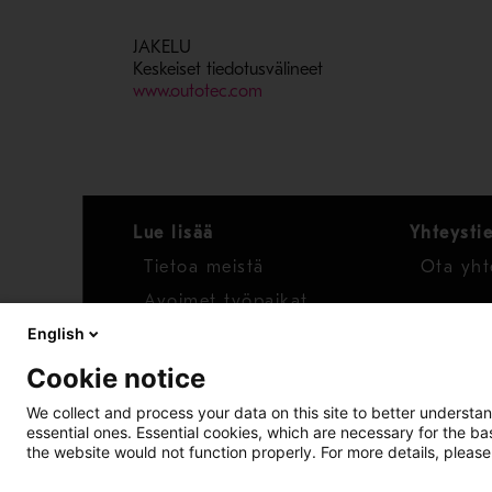
JAKELU
Keskeiset tiedotusvälineet
- Avaa uudessa ikkunassa
www.outotec.com
Lue lisää
Yhteysti
Tietoa meistä
Ota yht
Avoimet työpaikat
English
Uutiset
Cookie notice
Raportoi huolenaihe
We collect and process your data on this site to better understan
essential ones. Essential cookies, which are necessary for the b
Whistleblower-työkalu
the website would not function properly. For more details, please