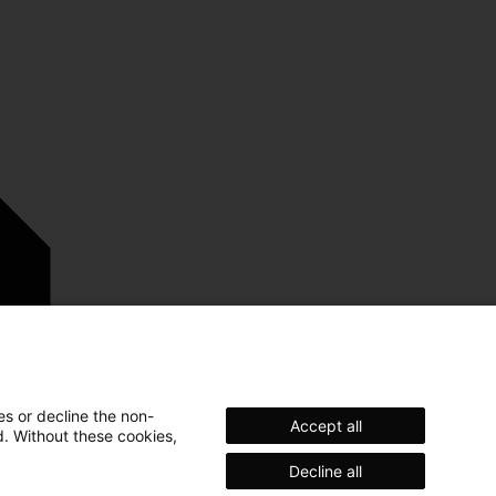
es or decline the non-
Accept all
d. Without these cookies,
Decline all