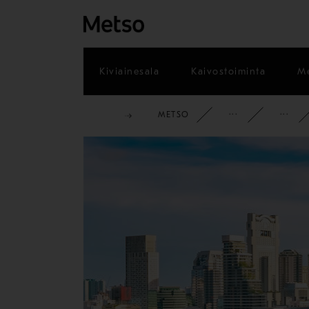
Kiviainesala
Kaivostoiminta
Me
METSO
YRITYS