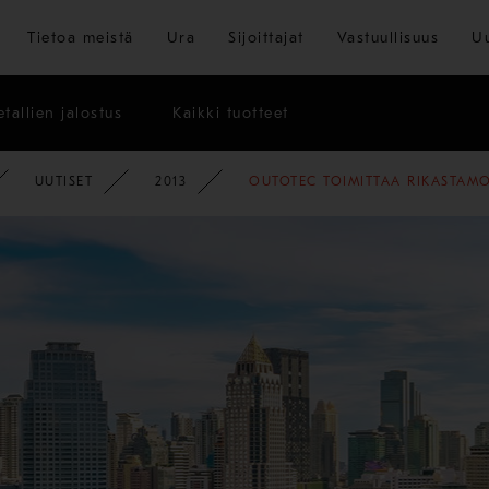
Siirry pääsisältöön
Tietoa meistä
Ura
Sijoittajat
Vastuullisuus
U
tallien jalostus
Kaikki tuotteet
PYSY AJAN TASALLA
UUTISET
2013
OUTOTEC TOIMITTAA RIKASTAM