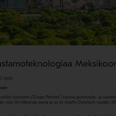
ikastamoteknologiaa Meksikoo
O 10.00
koon
yhtiön kaivosten ("Grupo Peñoles") kanssa jauhinmylly- ja suodat
taan noin 30 miljoonaa euroa ja se on kirjattu Outotecin vuoden 