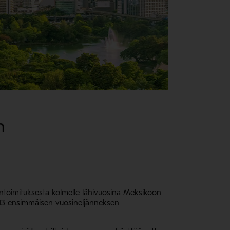
n
intoimituksesta kolmelle lähivuosina Meksikoon
2013 ensimmäisen vuosineljänneksen