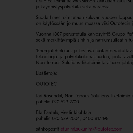
Outotec toimittaa Meksikoon kaikkiaan kuusi suu
ja käynnistyspalveluita sekä varaosia.
Suodattimet toimitetaan kuluvan vuoden loppuun
on käytössään jo muun muassa viisi Outotecin ja
Vuonna 1887 perustetulla kaivosyhtiö Grupo Peñol
sekä merkittävimpiä sinkin ja natriumsulfaatin tuo
"Energiatehokkuus ja kestävä tuotanto vaikuttav
teknologia- ja palvelukokonaisuuden, jonka avul
Non-ferrous Solutions-liiketoiminta-alueen johtaj
Lisätietoja:
OUTOTEC
Jari Rosendal, Non-ferrous Solutions-liiketoimint
puhelin 020 529 2700
Eila Paatela, viestintäjohtaja
puhelin 020 529 2004, 0400 817 198
- Av
sähköpostit
etunimi.sukunimi@outotec.com