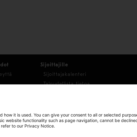
edot
Sijoittajille
eyttä
Sijoittajakalenteri
Taloudellista tietoa
Osakkeet
d how it is used. You can give your consent to all or selected purpos
asic website functionality such as page navigation, cannot be decline
 refer to our Privacy Notice.