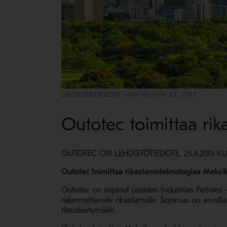
LEHDISTÖTIEDOTE
HUHTIKUUTA 25, 2013
Outotec toimittaa r
OUTOTEC OYJ LEHDISTÖTIEDOTE, 25.4.2013 KL
Outotec toimittaa rikastamoteknologiaa Meksi
Outotec on sopinut useiden Industrias Peñoles -
rakennettavalle rikastamolle. Sopimus on arvol
tilauskertymään.