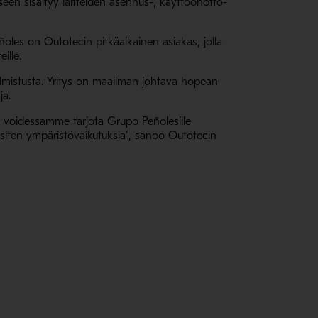
een sisältyy laitteiden asennus-, käyttöönotto-
les on Outotecin pitkäaikainen asiakas, jolla
ille.
valmistusta. Yritys on maailman johtava hopean
ja.
ä voidessamme tarjota Grupo Peñolesille
 siten ympäristövaikutuksia", sanoo Outotecin