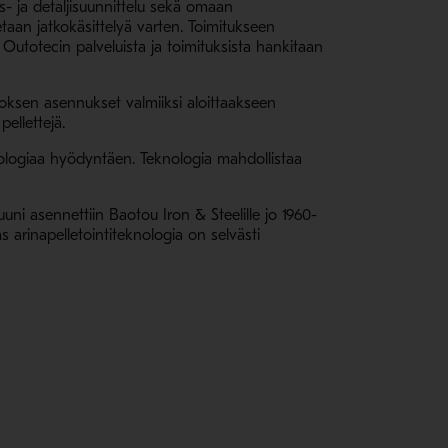
s- ja detaljisuunnittelu sekä omaan
tetaan jatkokäsittelyä varten. Toimitukseen
Outotecin palveluista ja toimituksista hankitaan
itoksen asennukset valmiiksi aloittaakseen
ellettejä.
ologiaa hyödyntäen. Teknologia mahdollistaa
ni asennettiin Baotou Iron & Steelille jo 1960-
arinapelletointiteknologia on selvästi