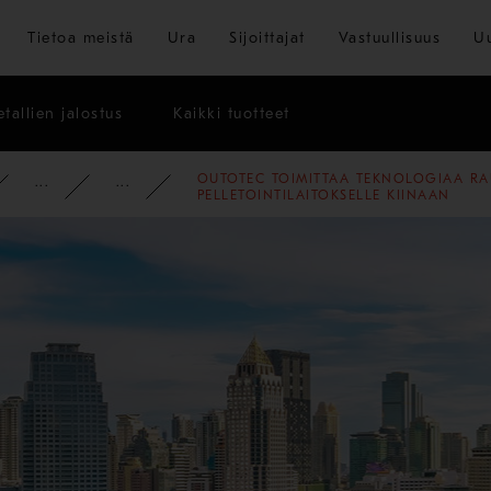
Siirry pääsisältöön
Tietoa meistä
Ura
Sijoittajat
Vastuullisuus
U
tallien jalostus
Kaikki tuotteet
OUTOTEC TOIMITTAA TEKNOLOGIAA R
PYSY AJAN TASALLA
UUTISET
2013
PELLETOINTILAITOKSELLE KIINAAN