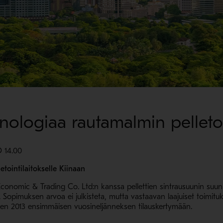
nologiaa rautamalmin pelletoi
 14.00
tointilaitokselle Kiinaan
conomic & Trading Co. Ltd:n kanssa pellettien sintrausuunin suunni
e. Sopimuksen arvoa ei julkisteta, mutta vastaavan laajuiset toimituk
oden 2013 ensimmäisen vuosineljänneksen tilauskertymään.