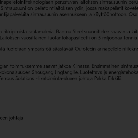
inapelletointiteknologiaan perustuvan laitoksen sintrausuunin peru
 Sintrausuuni on pelletointilaitoksen ydin, jossa raakapelletit kove
untijapalveluita sintrausuunin asennukseen ja käyttöönottoon. Osa 
en rikkipitoista rautamalmia. Baotou Steel suunnittelee saavansa la
toksen vuosittainen tuotantokapasiteetti on 5 miljoonaa tonnia p
tä tuotetaan ympäristöä säästävää Outotecin arinapelletointitekn
ogian toimituksemme saavat jatkoa Kiinassa. Ensimmäinen sintrausuu
kokonaisuuden Shougang Jingtangille. Luotettava ja energiatehokas 
errous Solutions -liiketoiminta-alueen johtaja Pekka Erkkilä.
ueen johtaja