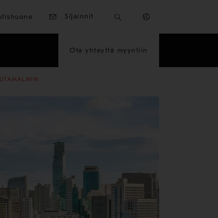
Sijainnit
utishuone
Ota yhteyttä myyntiin
AUTAMALMIN