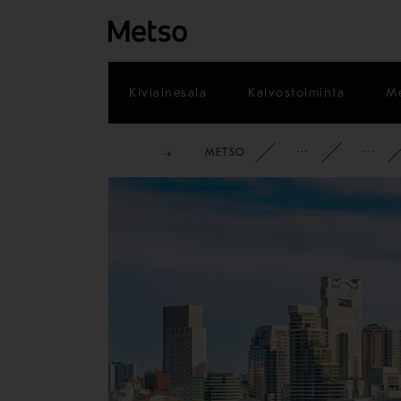
Kiviainesala
Kaivostoiminta
Me
METSO
YRITYS