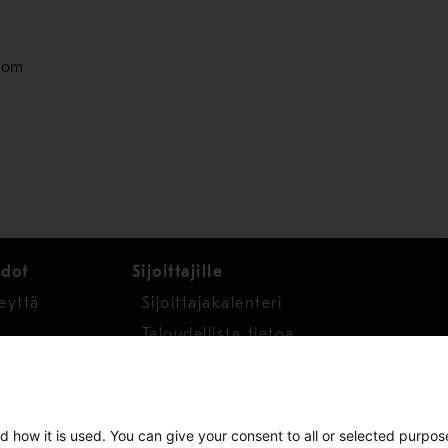
.com
edot
Sijoittajille
eyttä
Sijoittajakalenteri
Taloudellista tietoa
Osakkeet
d how it is used. You can give your consent to all or selected purpos