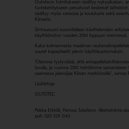
Outotecin toimitukseen sisältyy nykyaikaisen, ar
tuotekehitykseen perustuvat keskeiset laitteistot.
sisältyy myös varaosia ja koulutusta sekä asiant
Kiinasta.
Sintrausuuni suunnitellaan käsittelemään erityis
käyttöönoton vuoden 2014 loppuun mennessä. Lai
Kaksi kolmannesta maailman rautamalmipelleteis
suuret kapasiteetit pienin käyttökustannuksin.
"Olemme tyytyväisiä, että arinapelletointiteknol
luvulla, ja vuonna 2010 toimitimme samanlaisen 
saamassa jalansijaa Kiinan markkinoilla", sanoo F
Lisätietoja:
OUTOTEC
Pekka Erkkilä, Ferrous Solutions -liiketoiminta-al
puh. 020 529 2143