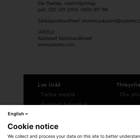
Eila Paatela, viestintäjohtaja
puh. 020 529 2004, 0400 817 198
Sähköpostiosoitteet: etunimi.sukunimi@outotec
JAKELU
Keskeiset tiedotusvälineet
www.outotec.com
Lue lisää
Yhteysti
Tietoa meistä
Ota yht
Avoimet työpaikat
English
Uutiset
Cookie notice
Raportoi huolenaihe
We collect and process your data on this site to better understan