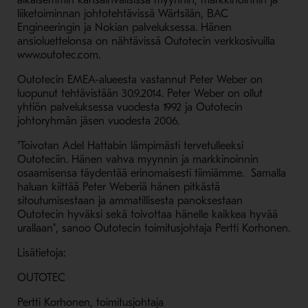
aikaisemmin kansainvälisissä myynnin, markkinoinnin ja
liiketoiminnan johtotehtävissä Wärtsilän, BAC
Engineeringin ja Nokian palveluksessa. Hänen
ansioluettelonsa on nähtävissä Outotecin verkkosivuilla
www.outotec.com.
Outotecin EMEA-alueesta vastannut Peter Weber on
luopunut tehtävistään 30.9.2014. Peter Weber on ollut
yhtiön palveluksessa vuodesta 1992 ja Outotecin
johtoryhmän jäsen vuodesta 2006.
"Toivotan Adel Hattabin lämpimästi tervetulleeksi
Outoteciin. Hänen vahva myynnin ja markkinoinnin
osaamisensa täydentää erinomaisesti tiimiämme. Samalla
haluan kiittää Peter Weberiä hänen pitkästä
sitoutumisestaan ja ammatillisesta panoksestaan
Outotecin hyväksi sekä toivottaa hänelle kaikkea hyvää
urallaan", sanoo Outotecin toimitusjohtaja Pertti Korhonen.
Lisätietoja:
OUTOTEC
Pertti Korhonen, toimitusjohtaja