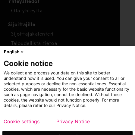
Yhteystiedot
Ota yhteyttä
Sijoittajille
Sijoittajakalenteri
Taloudellista tietoa
English
Osakkeet
Cookie notice
Raportoi huolenaihe
We collect and process your data on this site to better
Whistleblower-työkalu
understand how it is used. You can give your consent to all or
selected purposes or decline the non-essential ones. Essential
cookies, which are necessary for the basic website functionality
such as page navigation, cannot be declined. Without these
cookies, the website would not function properly. For more
details, please refer to our Privacy Notice.
Cookie settings
Privacy Notice
Copyright © 2026 Metso
Sivukartta
Käyttöehdot
Tietosuoja
Tavaramerkit