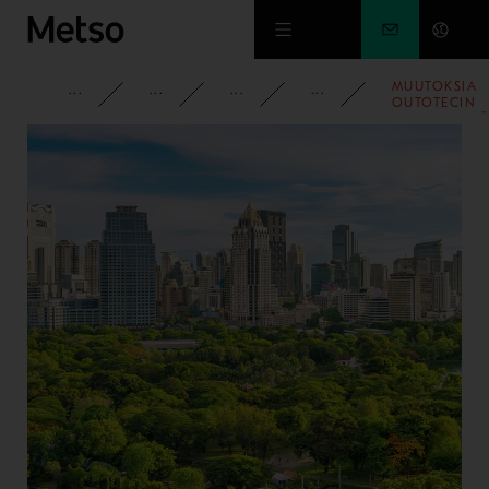
Siirry pääsisältöön
MUUTOKSIA
YRITYS
PYSY AJAN TASALLA
UUTISET
2014
OUTOTECIN
JOHTORYHMÄ