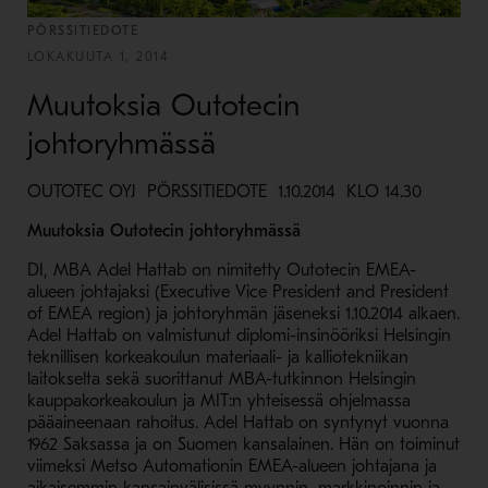
PÖRSSITIEDOTE
LOKAKUUTA 1, 2014
Muutoksia Outotecin
johtoryhmässä
OUTOTEC OYJ PÖRSSITIEDOTE 1.10.2014 KLO 14.30
Muutoksia Outotecin johtoryhmässä
DI, MBA Adel Hattab on nimitetty Outotecin EMEA-
alueen johtajaksi (Executive Vice President and President
of EMEA region) ja johtoryhmän jäseneksi 1.10.2014 alkaen.
Adel Hattab on valmistunut diplomi-insinööriksi Helsingin
teknillisen korkeakoulun materiaali- ja kalliotekniikan
laitokselta sekä suorittanut MBA-tutkinnon Helsingin
kauppakorkeakoulun ja MIT:n yhteisessä ohjelmassa
pääaineenaan rahoitus. Adel Hattab on syntynyt vuonna
1962 Saksassa ja on Suomen kansalainen. Hän on toiminut
viimeksi Metso Automationin EMEA-alueen johtajana ja