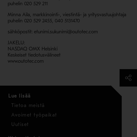
puhelin 020 529 211
Minna Aila, markkinointi-, viestintä- ja yritysvastuujohtaja
puhelin 020 529 2455, 040 5131470
sähköpostit: etunimi.sukunimi@outotec.com
JAKELU:
NASDAQ OMX Helsinki
Keskeiset tiedotusvälineet
www.outotec.com
Lue lisää
Tietoa meistä
Avoimet työpaikat
Uutiset