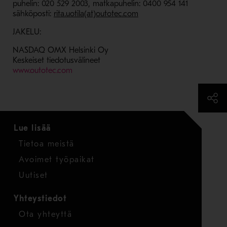
puhelin: 020 529 2003, matkapuhelin: 0400 954 141
sähköposti:
rita.uotila(at)outotec.com
JAKELU:
NASDAQ OMX Helsinki Oy
Keskeiset tiedotusvälineet
- Avaa uudessa ikkunassa
www.outotec.com
Lue lisää
Tietoa meistä
Avoimet työpaikat
Uutiset
Yhteystiedot
Ota yhteyttä