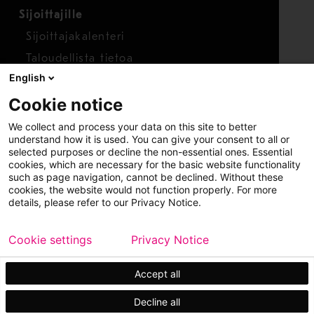
Sijoittajille
Sijoittajakalenteri
Taloudellista tietoa
English
Osakkeet
Cookie notice
Raportoi huolenaihe
We collect and process your data on this site to better
Whistleblower-työkalu
understand how it is used. You can give your consent to all or
selected purposes or decline the non-essential ones. Essential
cookies, which are necessary for the basic website functionality
such as page navigation, cannot be declined. Without these
cookies, the website would not function properly. For more
details, please refer to our Privacy Notice.
Cookie settings
Privacy Notice
Copyright © 2026 Metso
Sivukartta
Käyttöehdot
Tietosuoja
Tavaramerkit
Accept all
Decline all