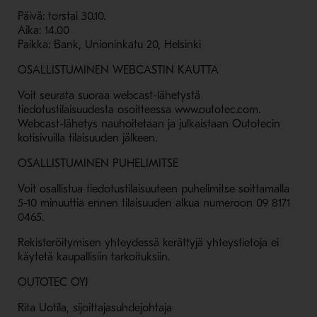
Päivä: torstai 30.10.
Aika: 14.00
Paikka: Bank, Unioninkatu 20, Helsinki
OSALLISTUMINEN WEBCASTIN KAUTTA
Voit seurata suoraa webcast-lähetystä
tiedotustilaisuudesta osoitteessa www.outotec.com.
Webcast-lähetys nauhoitetaan ja julkaistaan Outotecin
kotisivuilla tilaisuuden jälkeen.
OSALLISTUMINEN PUHELIMITSE
Voit osallistua tiedotustilaisuuteen puhelimitse soittamalla
5-10 minuuttia ennen tilaisuuden alkua numeroon 09 8171
0465.
Rekisteröitymisen yhteydessä kerättyjä yhteystietoja ei
käytetä kaupallisiin tarkoituksiin.
OUTOTEC OYJ
Rita Uotila, sijoittajasuhdejohtaja