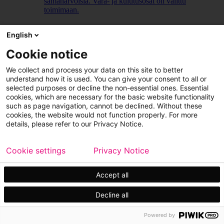
samanarvoisia. Vara- ja kulutusosat on valittu
toimimaan.
LUE LISÄÄ
English
Cookie notice
We collect and process your data on this site to better
understand how it is used. You can give your consent to all or
selected purposes or decline the non-essential ones. Essential
cookies, which are necessary for the basic website functionality
such as page navigation, cannot be declined. Without these
cookies, the website would not function properly. For more
details, please refer to our Privacy Notice.
Cookie settings
Privacy Notice
Accept all
Decline all
Powered by