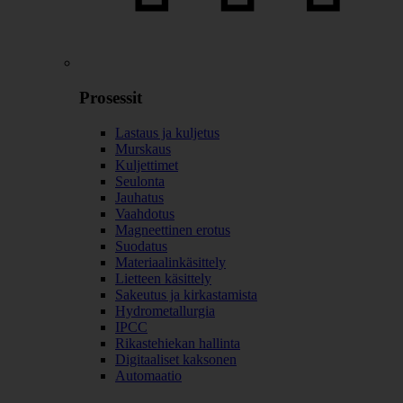
Prosessit
Lastaus ja kuljetus
Murskaus
Kuljettimet
Seulonta
Jauhatus
Vaahdotus
Magneettinen erotus
Suodatus
Materiaalinkäsittely
Lietteen käsittely
Sakeutus ja kirkastamista
Hydrometallurgia
IPCC
Rikastehiekan hallinta
Digitaaliset kaksonen
Automaatio