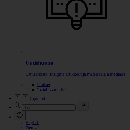
Uutishuone
Uutisarkisto, Insights-artikkelit ja materiaaleja medialle.
Uutiset
Insights-artikkelit
Sijainnit
English
Deutsch