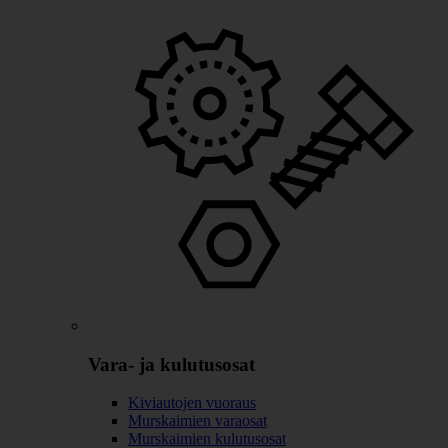
Vara- ja kulutusosat
Kiviautojen vuoraus
Murskaimien varaosat
Murskaimien kulutusosat