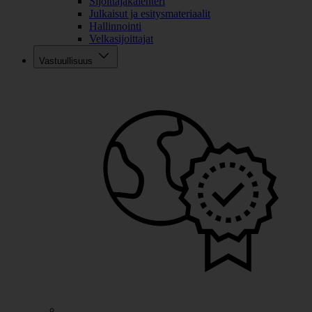
Sijoittajakalenteri
Julkaisut ja esitysmateriaalit
Hallinnointi
Velkasijoittajat
Vastuullisuus