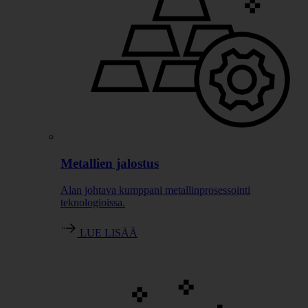
Metallien jalostus
Alan johtava kumppani metallinprosessointi
teknologioissa.
LUE LISÄÄ