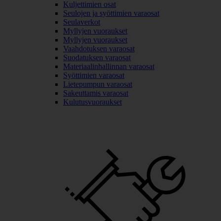
Kuljettimien osat
Seulojen ja syöttimien varaosat
Seulaverkot
Myllyjen vuoraukset
Myllyjen vuoraukset
Vaahdotuksen varaosat
Suodatuksen varaosat
Materiaalinhallinnan varaosat
Syöttimien varaosat
Lietepumpun varaosat
Sakeuttamis varaosat
Kulutusvuoraukset