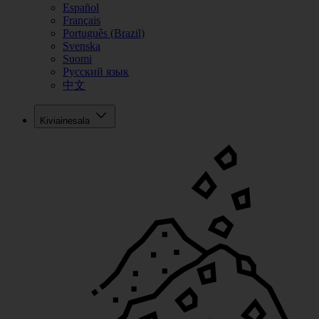
Español
Français
Português (Brazil)
Svenska
Suomi
Русский язык
中文
Kiviainesala