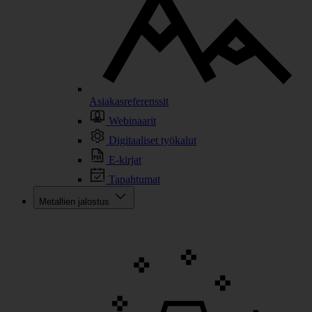
Asiakasreferenssit
Webinaarit
Digitaaliset työkalut
E-kirjat
Tapahtumat
Metallien jalostus