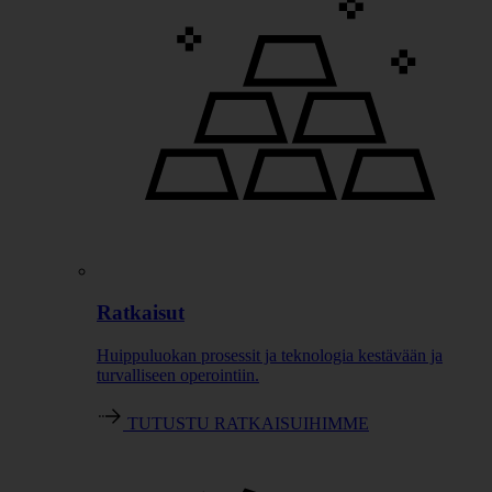
Ratkaisut
Huippuluokan prosessit ja teknologia kestävään ja
turvalliseen operointiin.
TUTUSTU RATKAISUIHIMME