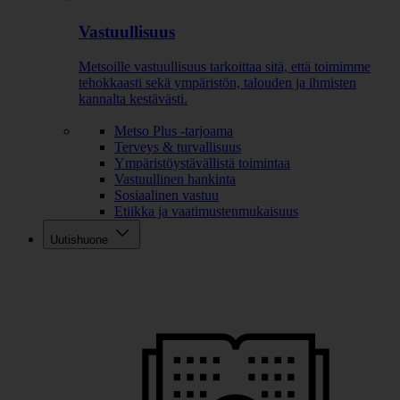
Vastuullisuus
Metsoille vastuullisuus tarkoittaa sitä, että toimimme
tehokkaasti sekä ympäristön, talouden ja ihmisten
kannalta kestävästi.
Metso Plus -tarjoama
Terveys & turvallisuus
Ympäristöystävällistä toimintaa
Vastuullinen hankinta
Sosiaalinen vastuu
Etiikka ja vaatimustenmukaisuus
Uutishuone