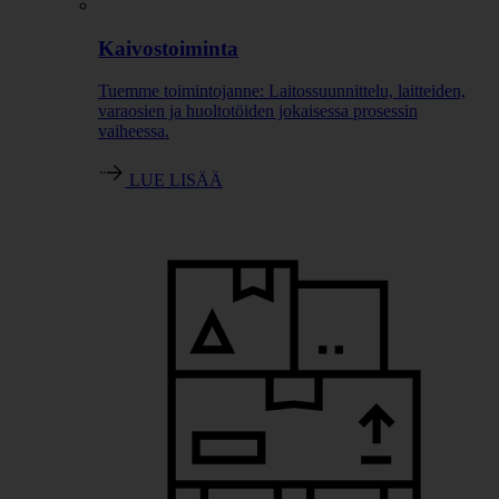
Kaivostoiminta
Tuemme toimintojanne: Laitossuunnittelu, laitteiden,
varaosien ja huoltotöiden jokaisessa prosessin
vaiheessa.
LUE LISÄÄ