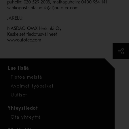
puhelin: 020 529 2003, matkapuhelin: 0400 954 141
sähköposti: rita.uotila(at)outotec.com
JAKELU:
NASDAQ OMX Helsinki Oy
Keskeiset tiedotusvälineet
www.outotec.com
Lue lisää
Tietoa meistä
Avoimet työpaikat
Uutiset
Yhteystiedot
Ota yhteyttä