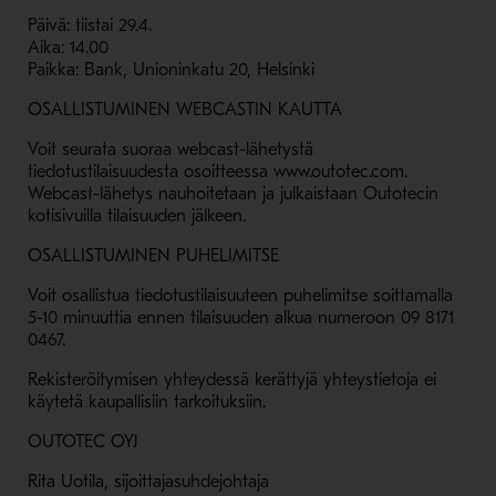
Päivä: tiistai 29.4.
Aika: 14.00
Paikka: Bank, Unioninkatu 20, Helsinki
OSALLISTUMINEN WEBCASTIN KAUTTA
Voit seurata suoraa webcast-lähetystä
tiedotustilaisuudesta osoitteessa www.outotec.com.
Webcast-lähetys nauhoitetaan ja julkaistaan Outotecin
kotisivuilla tilaisuuden jälkeen.
OSALLISTUMINEN PUHELIMITSE
Voit osallistua tiedotustilaisuuteen puhelimitse soittamalla
5-10 minuuttia ennen tilaisuuden alkua numeroon 09 8171
0467.
Rekisteröitymisen yhteydessä kerättyjä yhteystietoja ei
käytetä kaupallisiin tarkoituksiin.
OUTOTEC OYJ
Rita Uotila, sijoittajasuhdejohtaja