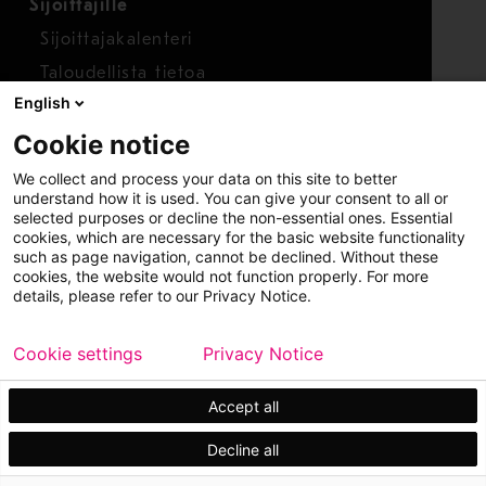
Sijoittajille
Sijoittajakalenteri
Taloudellista tietoa
English
Osakkeet
Cookie notice
Raportoi huolenaihe
We collect and process your data on this site to better
Whistleblower-työkalu
understand how it is used. You can give your consent to all or
selected purposes or decline the non-essential ones. Essential
cookies, which are necessary for the basic website functionality
such as page navigation, cannot be declined. Without these
cookies, the website would not function properly. For more
details, please refer to our Privacy Notice.
Cookie settings
Privacy Notice
Copyright © 2026 Metso
Sivukartta
Käyttöehdot
Tietosuoja
Tavaramerkit
Accept all
Decline all