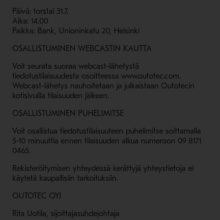
Päivä: torstai 31.7.
Aika: 14.00
Paikka: Bank, Unioninkatu 20, Helsinki
OSALLISTUMINEN WEBCASTIN KAUTTA
Voit seurata suoraa webcast-lähetystä
tiedotustilaisuudesta osoitteessa www.outotec.com.
Webcast-lähetys nauhoitetaan ja julkaistaan Outotecin
kotisivuilla tilaisuuden jälkeen.
OSALLISTUMINEN PUHELIMITSE
Voit osallistua tiedotustilaisuuteen puhelimitse soittamalla
5-10 minuuttia ennen tilaisuuden alkua numeroon 09 8171
0465.
Rekisteröitymisen yhteydessä kerättyjä yhteystietoja ei
käytetä kaupallisiin tarkoituksiin.
OUTOTEC OYJ
Rita Uotila, sijoittajasuhdejohtaja