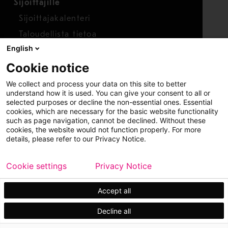
Sijoittajille
Sijoittajakalenteri
Taloudellista tietoa
English
Osakkeet
Cookie notice
Raportoi huolenaihe
We collect and process your data on this site to better
Whistleblower-työkalu
understand how it is used. You can give your consent to all or
selected purposes or decline the non-essential ones. Essential
cookies, which are necessary for the basic website functionality
such as page navigation, cannot be declined. Without these
cookies, the website would not function properly. For more
details, please refer to our Privacy Notice.
Cookie settings
Privacy Notice
Copyright © 2026 Metso
Sivukartta
Käyttöehdot
Tietosuoja
Tavaramerkit
Accept all
Decline all