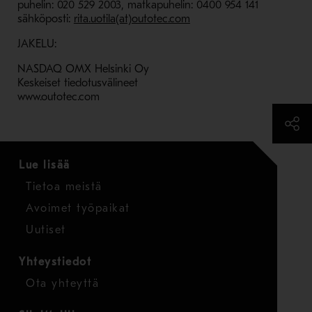
puhelin: 020 529 2003, matkapuhelin: 0400 954 141
sähköposti:
rita.uotila(at)outotec.com
JAKELU:
NASDAQ OMX Helsinki Oy
Keskeiset tiedotusvälineet
www.outotec.com
Lue lisää
Tietoa meistä
Avoimet työpaikat
Uutiset
Yhteystiedot
Ota yhteyttä