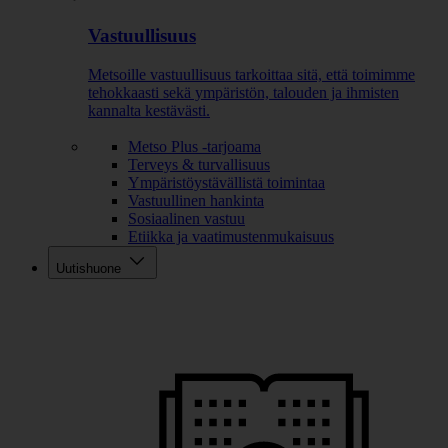
Vastuullisuus
Metsoille vastuullisuus tarkoittaa sitä, että toimimme
tehokkaasti sekä ympäristön, talouden ja ihmisten
kannalta kestävästi.
Metso Plus -tarjoama
Terveys & turvallisuus
Ympäristöystävällistä toimintaa
Vastuullinen hankinta
Sosiaalinen vastuu
Etiikka ja vaatimustenmukaisuus
Uutishuone