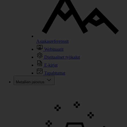
Asiakasreferenssit
Webinaarit
Digitaaliset työkalut
E-kirjat
Tapahtumat
Metallien jalostus