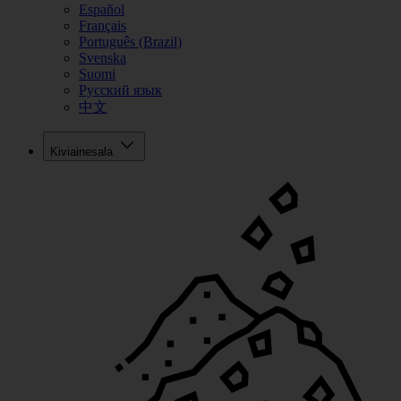
Español
Français
Português (Brazil)
Svenska
Suomi
Русский язык
中文
Kiviainesala