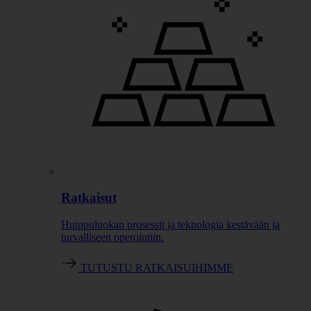
Ratkaisut
Huippuluokan prosessit ja teknologia kestävään ja
turvalliseen operointiin.
TUTUSTU RATKAISUIHIMME