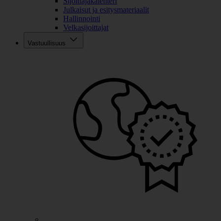
Sijoittajakalenteri
Julkaisut ja esitysmateriaalit
Hallinnointi
Velkasijoittajat
Vastuullisuus