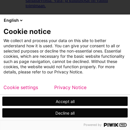
samanarvoisia. Vara- ja kulutusosat on valittu
toimimaan.
LUE LISÄÄ
English
Cookie notice
We collect and process your data on this site to better
understand how it is used. You can give your consent to all or
selected purposes or decline the non-essential ones. Essential
cookies, which are necessary for the basic website functionality
such as page navigation, cannot be declined. Without these
cookies, the website would not function properly. For more
details, please refer to our Privacy Notice.
Cookie settings
Privacy Notice
Accept all
Decline all
Powered by