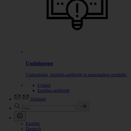
Uutishuone
Uutisarkisto, Insights-artikkelit ja materiaaleja medialle.
Uutiset
Insights-artikkelit
Sijainnit
English
Deutsch