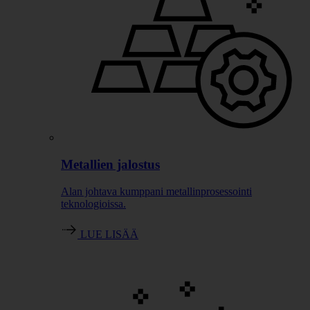
Metallien jalostus
Alan johtava kumppani metallinprosessointi
teknologioissa.
LUE LISÄÄ