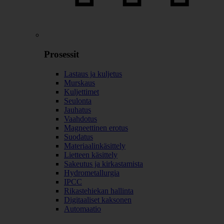
Prosessit
Lastaus ja kuljetus
Murskaus
Kuljettimet
Seulonta
Jauhatus
Vaahdotus
Magneettinen erotus
Suodatus
Materiaalinkäsittely
Lietteen käsittely
Sakeutus ja kirkastamista
Hydrometallurgia
IPCC
Rikastehiekan hallinta
Digitaaliset kaksonen
Automaatio