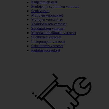
Kuljettimien osat
Seulojen ja syöttimien varaosat
Seulaverkot
Myllyjen vuoraukset
Myllyjen vuoraukset
Vaahdotuksen varaosat
Suodatuksen varaosat
Materiaalinhallinnan varaosat
Syöttimien varaosat
Lietepumpun varaosat
Sakeuttamis varaosat
Kulutusvuoraukset