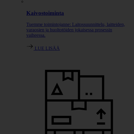
Kaivostoiminta
Tuemme toimintojanne: Laitossuunnittelu, laitteiden,
varaosien ja huoltotöiden jokaisessa prosessin
vaiheessa.
LUE LISÄÄ