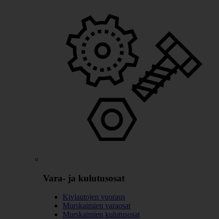
Vara- ja kulutusosat
Kiviautojen vuoraus
Murskaimien varaosat
Murskaimien kulutusosat