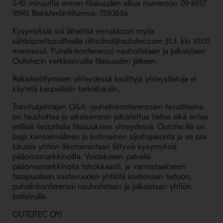
5-10 minuuttia ennen tilaisuuden alkua numeroon 09 6937
9590. Rekisteröintitunnus: 7550856.
Kysymyksiä voi lähettää ennakkoon myös
sähköpostiosoitteella riitta.lind@outotec.com 31.3. klo 10.00
mennessä. Puhelinkonferenssi nauhoitetaan ja julkaistaan
Outotecin verkkosivuilla tilaisuuden jälkeen.
Rekisteröitymisen yhteydessä kerättyjä yhteystietoja ei
käytetä kaupallisiin tarkoituksiin.
Toimitusjohtajan Q&A -puhelinkonferenssien tavoitteena
on taustoittaa jo aikaisemmin julkistettua tietoa eikä antaa
erillisiä tiedotteita tilaisuuksien yhteydessä. Outotecillä on
laaja kansainvälinen ja kotimainen sijoittajakunta ja se saa
lukuisia yhtiön liiketoimintaan liittyviä kysymyksiä
pääomamarkkinoilta. Voidakseen palvella
pääomamarkkinoita tehokkaasti, ja varmistaakseen
tasapuolisen saatavuuden yhtiötä koskevaan tietoon,
puhelinkonferenssi nauhoitetaan ja julkaistaan yhtiön
kotisivuilla.
OUTOTEC OYJ