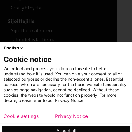
Ota yhteyttä
Sijoittajille
Sijoittajakalenteri
Taloudellista tietoa
English
Osakkeet
Cookie notice
Raportoi huolenaihe
We collect and process your data on this site to better
Whistleblower-työkalu
understand how it is used. You can give your consent to all or
selected purposes or decline the non-essential ones. Essential
cookies, which are necessary for the basic website functionality
such as page navigation, cannot be declined. Without these
cookies, the website would not function properly. For more
details, please refer to our Privacy Notice.
Cookie settings
Privacy Notice
Copyright © 2026 Metso
Sivukartta
Käyttöehdot
Tietosuoja
Tavaramerkit
Accept all