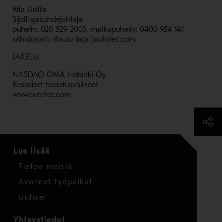
Rita Uotila
Sijoittajasuhdejohtaja
puhelin: 020 529 2003, matkapuhelin: 0400 954 141
sähköposti: rita.uotila(at)outotec.com
JAKELU:
NASDAQ OMX Helsinki Oy
Keskeiset tiedotusvälineet
www.outotec.com
Lue lisää
Tietoa meistä
Avoimet työpaikat
Uutiset
Yhteystiedot