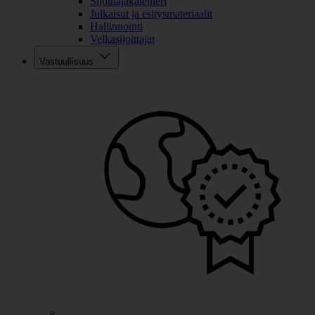
Sijoittajakalenteri
Julkaisut ja esitysmateriaalit
Hallinnointi
Velkasijoittajat
Vastuullisuus