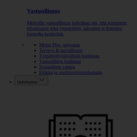
Vastuullisuus
Metsoille vastuullisuus tarkoittaa sitä, että toimimme
tehokkaasti sekä ympäristön, talouden ja ihmisten
kannalta kestävästi.
Metso Plus -tarjoama
Terveys & turvallisuus
Ympäristöystävällistä toimintaa
Vastuullinen hankinta
Sosiaalinen vastuu
Etiikka ja vaatimustenmukaisuus
Uutishuone