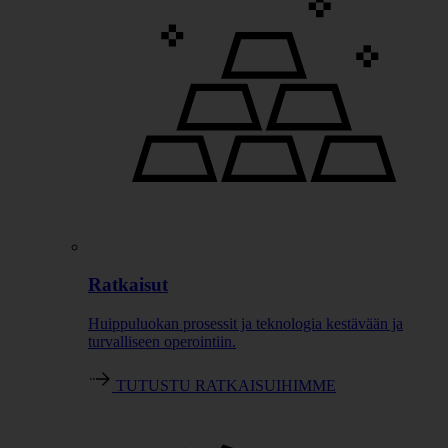
Ratkaisut
Huippuluokan prosessit ja teknologia kestävään ja
turvalliseen operointiin.
TUTUSTU RATKAISUIHIMME