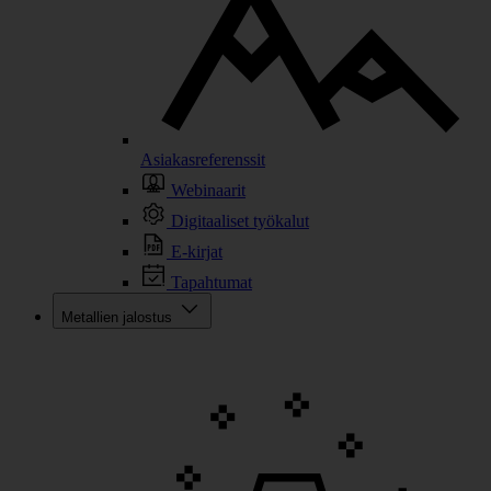
Asiakasreferenssit
Webinaarit
Digitaaliset työkalut
E-kirjat
Tapahtumat
Metallien jalostus