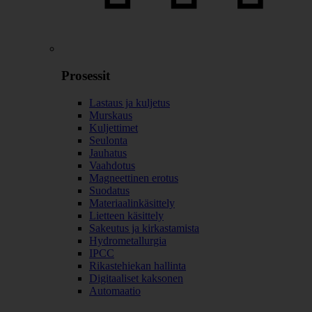
Prosessit
Lastaus ja kuljetus
Murskaus
Kuljettimet
Seulonta
Jauhatus
Vaahdotus
Magneettinen erotus
Suodatus
Materiaalinkäsittely
Lietteen käsittely
Sakeutus ja kirkastamista
Hydrometallurgia
IPCC
Rikastehiekan hallinta
Digitaaliset kaksonen
Automaatio