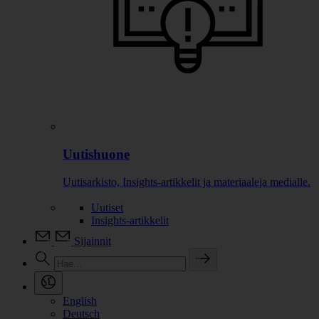
Uutishuone
Uutisarkisto, Insights-artikkelit ja materiaaleja medialle.
Uutiset
Insights-artikkelit
Sijainnit
English
Deutsch