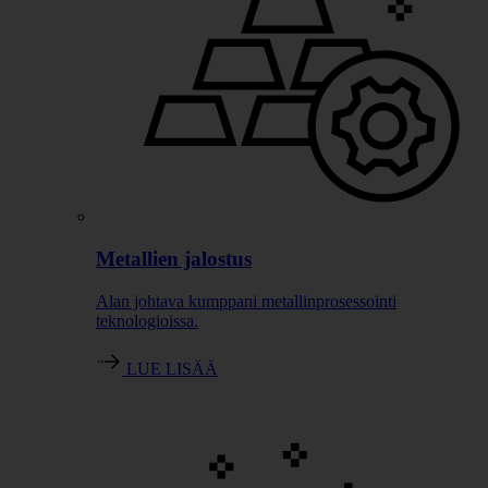
Metallien jalostus
Alan johtava kumppani metallinprosessointi
teknologioissa.
LUE LISÄÄ