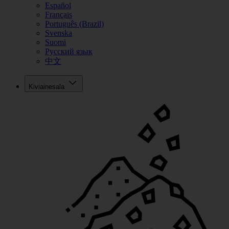
Español
Français
Português (Brazil)
Svenska
Suomi
Русский язык
中文
Kiviainesala