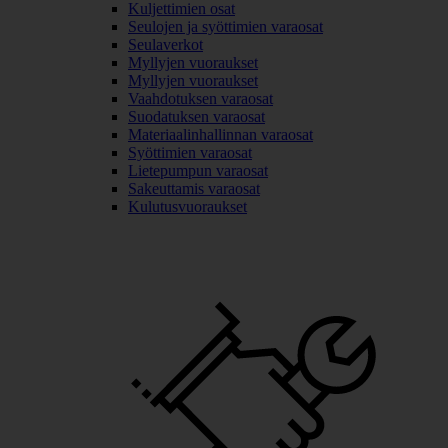
Kuljettimien osat
Seulojen ja syöttimien varaosat
Seulaverkot
Myllyjen vuoraukset
Myllyjen vuoraukset
Vaahdotuksen varaosat
Suodatuksen varaosat
Materiaalinhallinnan varaosat
Syöttimien varaosat
Lietepumpun varaosat
Sakeuttamis varaosat
Kulutusvuoraukset