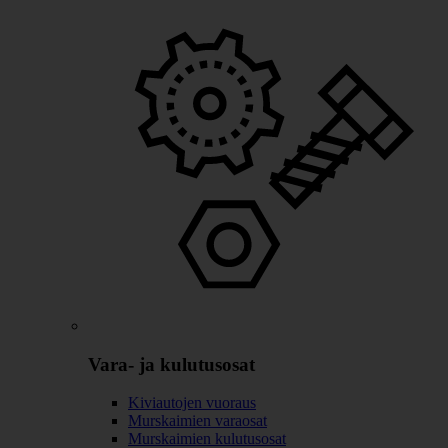
Vara- ja kulutusosat
Kiviautojen vuoraus
Murskaimien varaosat
Murskaimien kulutusosat