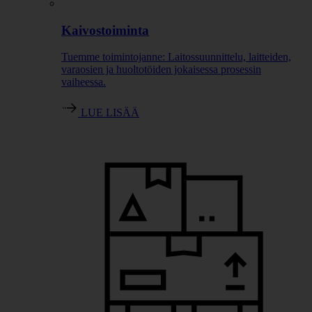
Kaivostoiminta
Tuemme toimintojanne: Laitossuunnittelu, laitteiden,
varaosien ja huoltotöiden jokaisessa prosessin
vaiheessa.
LUE LISÄÄ